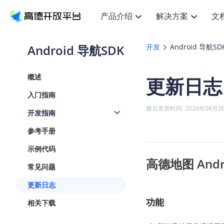
产品介绍
解决方案
文
空间智能
搜索定位
API
产品定价
JS AP
产品
NEW
产品介绍
解决方案
文档与支持
定价
Android 导航SDK
开发
Android 导航SD
提供LBS领域的Agent解决方案
提
Web基础服务API
JS API
鸿蒙星河版定位SDK
产品定价
高级能力
鸿蒙
HOT
高德开放平台产品介绍
提供各行业LBS解决方案
高德开放平台开发文档与
开放平台产品定价
热门推荐
智能手表
NEW
鸿蒙星河版定位SDK
鸿蒙
概述
更新日志
服务支持
数据可视化JS
Web高级服务API
提供智能守护与运动出行解决方案
技术服务许可
企业智图Sa
优
Android定位
Android
查看全部文档
产品定价
入门指南
搜索
导航
HOT
地图组件
查看全部文档
物流服务API
智能眼镜
GeoHUB自定义地图
云图市场
NEW
位置、周边、行政区、ID等查询接口
轻松
浏览器定位
JS API提供G
最后更新时间: 2026年08月0
开发指南
智能眼镜实时导航及智慧出行解决方案
提
API
JS
Android
iOS
Andr
URI API
猎鹰服务 API
GeoHUB数据中心
逆地理编码
经纬度转换
定位
路线
HOT
参考手册
世界地图
O
NEW
基于LBS的定位服务
提供
地铁图 JS A
自定义地图
7大类44种
到
面向开发者提供全球范围内LBS服务
API
Android
iOS
API
示例代码
地理/逆地理编码
猎鹰
认证开发商
高德地图 Androi
商业授权相
智能两轮车
NEW
常见问题
位置名称与经纬度之间转换服务
提供
提
合规精确的两轮车场景导航
API
JS
Android
iOS
API
更新日志
地理围栏
货车
手机银行
NEW
虚拟空间围栏服务
功能
专业
相关下载
提供手机银行APP地图应用
API
Android
iOS
API
天气查询
智能