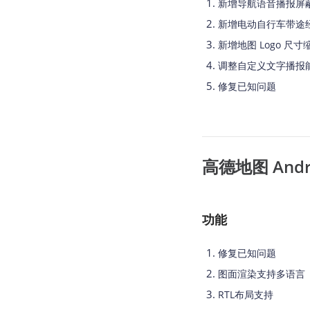
新增导航语音播报屏
查询目标区域当前/未来天气
智能
新增电动自行车带途
智能硬件定位
物流
新增地图 Logo 尺
通过基站、Wifi获取位置信息
提供
调整自定义文字播报
公交
修复已知问题
查询
交通
查询
高德地图 Androi
高级
高级
功能
修复已知问题
图面渲染支持多语言
RTL布局支持