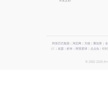
开发文档
阿里巴巴集团
|
淘宝网
|
天猫
|
聚划算
|
全
UC
|
友盟
|
虾米
|
阿里星球
|
点点虫
|
钉钉
© 2002-2026 