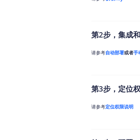
查询目标区域当前/未来天气
智能
智能硬件定位
物流
通过基站、Wifi获取位置信息
提供
第2步，集成
公交
查询
请参考
自动部署
或者
手
交通
查询
高级
高级
第3步，定位
请参考
定位权限说明