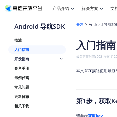
产品介绍
解决方案
文
空间智能
搜索定位
API
产品定价
JS AP
产品
NEW
产品介绍
解决方案
文档与支持
定价
Android 导航SDK
开发
Android 导航SD
提供LBS领域的Agent解决方案
提
Web基础服务API
JS API
鸿蒙星河版定位SDK
产品定价
高级能力
鸿蒙
HOT
高德开放平台产品介绍
提供各行业LBS解决方案
高德开放平台开发文档与
开放平台产品定价
热门推荐
智能手表
NEW
鸿蒙星河版定位SDK
鸿蒙
概述
入门指南
服务支持
数据可视化JS
Web高级服务API
提供智能守护与运动出行解决方案
技术服务许可
企业智图Sa
优
Android定位
Android
查看全部文档
产品定价
入门指南
搜索
导航
HOT
地图组件
查看全部文档
物流服务API
智能眼镜
GeoHUB自定义地图
云图市场
NEW
位置、周边、行政区、ID等查询接口
轻松
浏览器定位
JS API提供G
最后更新时间: 2021年01月2
开发指南
智能眼镜实时导航及智慧出行解决方案
提
API
JS
Android
iOS
Andr
URI API
猎鹰服务 API
GeoHUB数据中心
逆地理编码
经纬度转换
定位
路线
HOT
参考手册
世界地图
O
本文旨在描述使用导航
NEW
基于LBS的定位服务
提供
地铁图 JS A
自定义地图
7大类44种
到
面向开发者提供全球范围内LBS服务
API
Android
iOS
API
示例代码
地理/逆地理编码
猎鹰
认证开发商
商业授权相
智能两轮车
NEW
常见问题
位置名称与经纬度之间转换服务
提供
提
合规精确的两轮车场景导航
API
JS
Android
iOS
API
更新日志
第1步，获取K
地理围栏
货车
手机银行
NEW
虚拟空间围栏服务
专业
相关下载
提供手机银行APP地图应用
API
Android
iOS
API
天气查询
请参考
获取key
智能