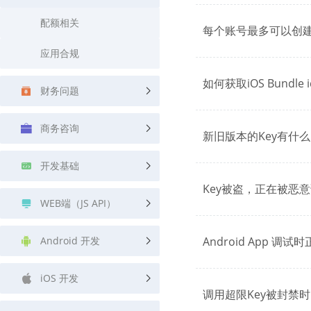
查询目标区域当前/未来天气
智能外
配额相关
每个账号最多可以创建
智能硬件定位
物流
应用合规
通过基站、Wifi获取位置信息
提供智
如何获取iOS Bundle id
公交
财务问题
查询公
交通
商务咨询
新旧版本的Key有什
查询交
开发基础
高级
高级路
Key被盗，正在被恶
WEB端（JS API）
Android 开发
Android App 
iOS 开发
调用超限Key被封禁