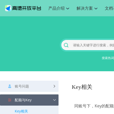
产品介绍
解决方案
文档
空间智能
网
搜索定位
API
产品定价
JS API
产品升
NEW
产品介绍
解决方案
文档与支持
定价
提供LBS领域的Agent解决方案
提供
Web基础服务API
JS API
鸿蒙星河版定位SDK
产品定价
高级能力
鸿蒙星
HOT
高德开放平台产品介绍
提供各行业LBS解决方案
高德开放平台开发文档与
开放平台产品定价
热门推荐
智能手表
智
NEW
鸿蒙星河版定位SDK
鸿蒙星
服务支持
数据可视化JS 
Web高级服务API
提供智能守护与运动出行解决方案
技术服务许可
企业智图Saa
优化
Android定位
Android定位
查看全部文档
产品定价
搜索
导航
HOT
地图组件
查看全部文档
物流服务API
智能眼镜
GeoHUB自定义地图
云图市场
出
NEW
位置、周边、行政区、ID等查询接口
轻松地
浏览器定位
JS API提供Geo
智能眼镜实时导航及智慧出行解决方案
提供
搜索热词
API
JS
Android
iOS
Androi
URI API
猎鹰服务 API
GeoHUB数据中心
逆地理编码
经纬度转换为
定位
路线
HOT
世界地图
O2
NEW
基于LBS的定位服务
提供步
地铁图 JS AP
自定义地图
7大类44种地
到店
面向开发者提供全球范围内LBS服务
API
Android
iOS
API
地理/逆地理编码
猎鹰
认证开发商
商业授权相关
上
智能两轮车
NEW
账号问题
位置名称与经纬度之间转换服务
Key相关
提供专
提供
合规精确的两轮车场景导航
API
JS
Android
iOS
API
地理围栏
货车
手机银行
NEW
配额与Key
虚拟空间围栏服务
专业的
提供手机银行APP地图应用
同账号下，Key的配
API
Android
iOS
API
Key相关
天气查询
智能