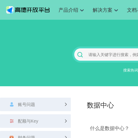
产品介绍
解决方案
文档
空间智能
网
搜索定位
API
产品定价
JS API
产品升
NEW
产品介绍
解决方案
文档与支持
定价
提供LBS领域的Agent解决方案
提供
Web基础服务API
JS API
鸿蒙星河版定位SDK
产品定价
高级能力
鸿蒙星
HOT
高德开放平台产品介绍
提供各行业LBS解决方案
高德开放平台开发文档与
开放平台产品定价
热门推荐
智能手表
智
NEW
鸿蒙星河版定位SDK
鸿蒙星
服务支持
数据可视化JS 
Web高级服务API
提供智能守护与运动出行解决方案
技术服务许可
企业智图Saa
优化
Android定位
Android定位
查看全部文档
产品定价
搜索
导航
HOT
地图组件
查看全部文档
物流服务API
智能眼镜
GeoHUB自定义地图
云图市场
出
NEW
位置、周边、行政区、ID等查询接口
轻松地
浏览器定位
JS API提供Geo
智能眼镜实时导航及智慧出行解决方案
提供
搜索热词
API
JS
Android
iOS
Androi
URI API
猎鹰服务 API
GeoHUB数据中心
逆地理编码
经纬度转换为
定位
路线
HOT
世界地图
O2
NEW
基于LBS的定位服务
提供步
地铁图 JS AP
自定义地图
7大类44种地
到店
面向开发者提供全球范围内LBS服务
API
Android
iOS
API
地理/逆地理编码
猎鹰
认证开发商
商业授权相关
上
智能两轮车
NEW
账号问题
位置名称与经纬度之间转换服务
数据中心
提供专
提供
合规精确的两轮车场景导航
API
JS
Android
iOS
API
地理围栏
货车
手机银行
NEW
配额与Key
虚拟空间围栏服务
专业的
提供手机银行APP地图应用
什么是数据中心？
API
Android
iOS
API
天气查询
智能
财务问题