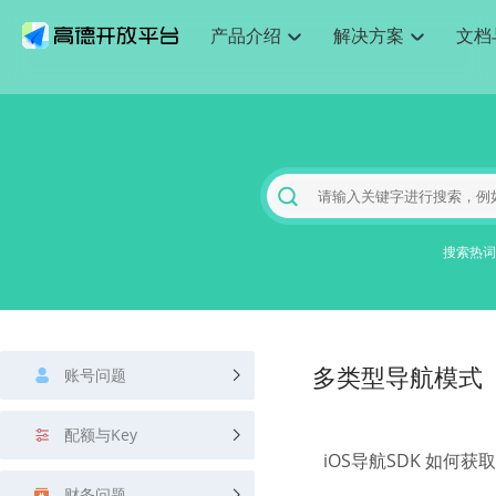
产品介绍
解决方案
文档
空间智能
网
搜索定位
API
产品定价
JS API
产品升
NEW
产品介绍
解决方案
文档与支持
定价
提供LBS领域的Agent解决方案
提供
Web基础服务API
JS API
鸿蒙星河版定位SDK
产品定价
高级能力
鸿蒙星
HOT
高德开放平台产品介绍
提供各行业LBS解决方案
高德开放平台开发文档与
开放平台产品定价
热门推荐
智能手表
智
NEW
鸿蒙星河版定位SDK
鸿蒙星
服务支持
数据可视化JS 
Web高级服务API
提供智能守护与运动出行解决方案
技术服务许可
企业智图Saa
优化
Android定位
Android定位
查看全部文档
产品定价
搜索
导航
HOT
地图组件
查看全部文档
物流服务API
智能眼镜
GeoHUB自定义地图
云图市场
出
NEW
位置、周边、行政区、ID等查询接口
轻松地
浏览器定位
JS API提供Geo
智能眼镜实时导航及智慧出行解决方案
提供
搜索热词
API
JS
Android
iOS
Androi
URI API
猎鹰服务 API
GeoHUB数据中心
逆地理编码
经纬度转换为
定位
路线
HOT
世界地图
O2
NEW
基于LBS的定位服务
提供步
地铁图 JS AP
自定义地图
7大类44种地
到店
面向开发者提供全球范围内LBS服务
API
Android
iOS
API
地理/逆地理编码
猎鹰
认证开发商
商业授权相关
上
智能两轮车
NEW
账号问题
位置名称与经纬度之间转换服务
多类型导航模式
提供专
提供
合规精确的两轮车场景导航
API
JS
Android
iOS
API
地理围栏
货车
手机银行
NEW
配额与Key
虚拟空间围栏服务
专业的
提供手机银行APP地图应用
iOS导航SDK 如
API
Android
iOS
API
天气查询
智能
财务问题