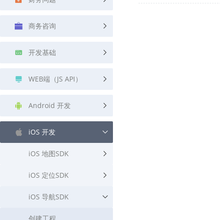
查询目标区域当前/未来天气
智能外
商务咨询
智能硬件定位
物流
通过基站、Wifi获取位置信息
提供智
开发基础
公交
查询公
WEB端（JS API）
交通
查询交
Android 开发
高级
iOS 开发
高级路
iOS 地图SDK
iOS 定位SDK
iOS 导航SDK
创建工程