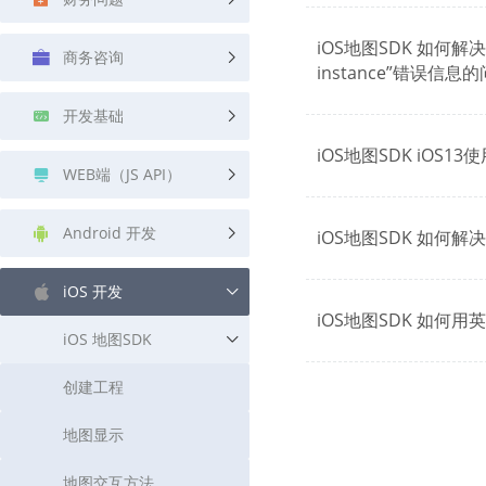
查询目标区域当前/未来天气
智能外
iOS地图SDK 如何解决使用i
商务咨询
智能硬件定位
物流
instance”错误信息
通过基站、Wifi获取位置信息
提供智
开发基础
公交
iOS地图SDK iOS
查询公
WEB端（JS API）
交通
查询交
Android 开发
iOS地图SDK 如何
高级
iOS 开发
高级路
iOS地图SDK 如何
iOS 地图SDK
创建工程
地图显示
地图交互方法