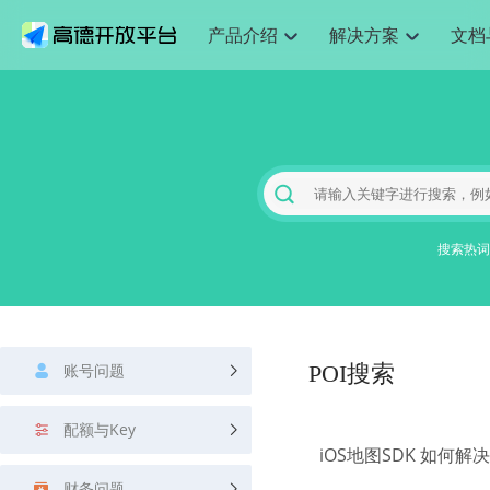
产品介绍
解决方案
文档
空间智能
网
搜索定位
API
产品定价
JS API
产品升
NEW
产品介绍
解决方案
文档与支持
定价
提供LBS领域的Agent解决方案
提供
Web基础服务API
JS API
鸿蒙星河版定位SDK
产品定价
高级能力
鸿蒙星
HOT
高德开放平台产品介绍
提供各行业LBS解决方案
高德开放平台开发文档与
开放平台产品定价
热门推荐
智能手表
智
NEW
鸿蒙星河版定位SDK
鸿蒙星
服务支持
数据可视化JS 
Web高级服务API
提供智能守护与运动出行解决方案
技术服务许可
企业智图Saa
优化
Android定位
Android定位
查看全部文档
产品定价
搜索
导航
HOT
地图组件
查看全部文档
物流服务API
智能眼镜
GeoHUB自定义地图
云图市场
出
NEW
位置、周边、行政区、ID等查询接口
轻松地
浏览器定位
JS API提供Geo
智能眼镜实时导航及智慧出行解决方案
提供
搜索热词
API
JS
Android
iOS
Androi
URI API
猎鹰服务 API
GeoHUB数据中心
逆地理编码
经纬度转换为
定位
路线
HOT
世界地图
O2
NEW
基于LBS的定位服务
提供步
地铁图 JS AP
自定义地图
7大类44种地
到店
面向开发者提供全球范围内LBS服务
API
Android
iOS
API
地理/逆地理编码
猎鹰
认证开发商
商业授权相关
上
智能两轮车
NEW
账号问题
位置名称与经纬度之间转换服务
POI搜索
提供专
提供
合规精确的两轮车场景导航
API
JS
Android
iOS
API
地理围栏
货车
手机银行
NEW
配额与Key
虚拟空间围栏服务
专业的
提供手机银行APP地图应用
iOS地图SDK 如何
API
Android
iOS
API
天气查询
智能
财务问题