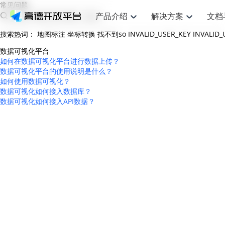
常见问题
产品介绍
解决方案
文档
搜索热词：
地图标注
坐标转换
找不到so
INVALID_USER_KEY
INVALID
空间智能
网
搜索定位
API
产品定价
JS API
产品升
NEW
产品介绍
解决方案
文档与支持
定价
数据可视化平台
提供LBS领域的Agent解决方案
提供
如何在数据可视化平台进行数据上传？
Web基础服务API
JS API
鸿蒙星河版定位SDK
产品定价
高级能力
鸿蒙星
HOT
高德开放平台产品介绍
提供各行业LBS解决方案
高德开放平台开发文档与
开放平台产品定价
数据可视化平台的使用说明是什么？
热门推荐
智能手表
智
NEW
鸿蒙星河版定位SDK
鸿蒙星
服务支持
如何使用数据可视化？
数据可视化JS 
Web高级服务API
提供智能守护与运动出行解决方案
技术服务许可
企业智图Saa
优化
Android定位
Android定位
数据可视化如何接入数据库？
查看全部文档
产品定价
搜索
导航
HOT
数据可视化如何接入API数据？
地图组件
查看全部文档
物流服务API
智能眼镜
GeoHUB自定义地图
云图市场
出
NEW
位置、周边、行政区、ID等查询接口
轻松地
浏览器定位
JS API提供Geo
智能眼镜实时导航及智慧出行解决方案
提供
API
JS
Android
iOS
Androi
URI API
猎鹰服务 API
GeoHUB数据中心
逆地理编码
经纬度转换为
定位
路线
HOT
世界地图
O2
NEW
基于LBS的定位服务
提供步
地铁图 JS AP
自定义地图
7大类44种地
到店
面向开发者提供全球范围内LBS服务
API
Android
iOS
API
地理/逆地理编码
猎鹰
认证开发商
商业授权相关
上
智能两轮车
NEW
位置名称与经纬度之间转换服务
提供专
提供
合规精确的两轮车场景导航
API
JS
Android
iOS
API
地理围栏
货车
手机银行
NEW
虚拟空间围栏服务
专业的
提供手机银行APP地图应用
API
Android
iOS
API
天气查询
智能