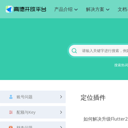
产品介绍
解决方案
文档
空间智能
网
搜索定位
API
产品定价
JS API
产品升
NEW
产品介绍
解决方案
文档与支持
定价
提供LBS领域的Agent解决方案
提供
Web基础服务API
JS API
鸿蒙星河版定位SDK
产品定价
高级能力
鸿蒙星
HOT
高德开放平台产品介绍
提供各行业LBS解决方案
高德开放平台开发文档与
开放平台产品定价
热门推荐
智能手表
智
NEW
鸿蒙星河版定位SDK
鸿蒙星
服务支持
数据可视化JS 
Web高级服务API
提供智能守护与运动出行解决方案
技术服务许可
企业智图Saa
优化
Android定位
Android定位
查看全部文档
产品定价
搜索
导航
HOT
地图组件
查看全部文档
物流服务API
智能眼镜
GeoHUB自定义地图
云图市场
出
NEW
位置、周边、行政区、ID等查询接口
轻松地
浏览器定位
JS API提供Geo
智能眼镜实时导航及智慧出行解决方案
提供
搜索热词
API
JS
Android
iOS
Androi
URI API
猎鹰服务 API
GeoHUB数据中心
逆地理编码
经纬度转换为
定位
路线
HOT
世界地图
O2
NEW
基于LBS的定位服务
提供步
地铁图 JS AP
自定义地图
7大类44种地
到店
面向开发者提供全球范围内LBS服务
API
Android
iOS
API
地理/逆地理编码
猎鹰
认证开发商
商业授权相关
上
智能两轮车
NEW
账号问题
位置名称与经纬度之间转换服务
定位插件
提供专
提供
合规精确的两轮车场景导航
API
JS
Android
iOS
API
地理围栏
货车
手机银行
NEW
配额与Key
虚拟空间围栏服务
专业的
提供手机银行APP地图应用
如何解决升级Flutter
API
Android
iOS
API
天气查询
智能
财务问题