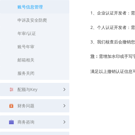
查询目标区域当前/未来天气
智能外
账号信息管理
1、企业认证开发者：
智能硬件定位
物流
申诉及安全防爬
通过基站、Wifi获取位置信息
提供智
2、个人认证开发者：
年审/认证
公交
3、我们核查后会撤销您
查询公
账号年审
交通
注：
需增加水印或手写
邮箱相关
查询交
满足以上撤销认证信息
服务关闭
高级
高级路
配额与Key
财务问题
商务咨询