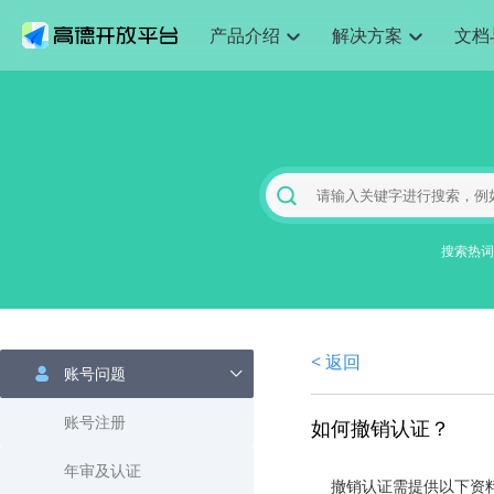
产品介绍
解决方案
文档
空间智能
网
搜索定位
API
产品定价
JS API
产品升
NEW
产品介绍
解决方案
文档与支持
定价
提供LBS领域的Agent解决方案
提供
Web基础服务API
JS API
鸿蒙星河版定位SDK
产品定价
高级能力
鸿蒙星
HOT
高德开放平台产品介绍
提供各行业LBS解决方案
高德开放平台开发文档与
开放平台产品定价
热门推荐
智能手表
智
NEW
鸿蒙星河版定位SDK
鸿蒙星
服务支持
数据可视化JS 
Web高级服务API
提供智能守护与运动出行解决方案
技术服务许可
企业智图Saa
优化
Android定位
Android定位
查看全部文档
产品定价
搜索
导航
HOT
地图组件
查看全部文档
物流服务API
智能眼镜
GeoHUB自定义地图
云图市场
出
NEW
位置、周边、行政区、ID等查询接口
轻松地
浏览器定位
JS API提供Geo
智能眼镜实时导航及智慧出行解决方案
提供
搜索热词
API
JS
Android
iOS
Androi
URI API
猎鹰服务 API
GeoHUB数据中心
逆地理编码
经纬度转换为
定位
路线
HOT
世界地图
O2
NEW
基于LBS的定位服务
提供步
地铁图 JS AP
自定义地图
7大类44种地
到店
面向开发者提供全球范围内LBS服务
API
Android
iOS
API
地理/逆地理编码
猎鹰
认证开发商
商业授权相关
上
< 返回
智能两轮车
NEW
账号问题
位置名称与经纬度之间转换服务
提供专
提供
合规精确的两轮车场景导航
API
JS
Android
iOS
API
地理围栏
货车
账号注册
如何撤销认证？
手机银行
NEW
虚拟空间围栏服务
专业的
提供手机银行APP地图应用
API
Android
iOS
API
年审及认证
撤销认证需提供以下资
天气查询
智能