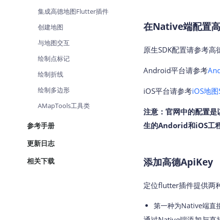
查询目标区域当前/未来天气
智能
集成高德地图Flutter插件
在Native端配置
创建地图
智能硬件定位
物流
通过基站、Wifi获取位置信息
提供
与地图交互
原生SDK配置请参考高
绘制点标记
公交
Android平台请参考
查询
An
绘制折线
绘制多边形
交通
iOS平台请参考
iOS地
查询
AMapTools工具类
注意：官网中的配置是以
高级
生的Andorid和iO
参考手册
高级
更新日志
添加高德ApiKey
相关下载
定位flutter插件提供
第一种为Native端
通过Native端添加与