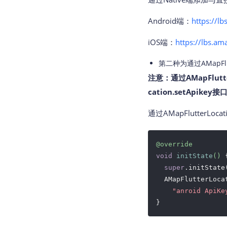
Android端：
https://l
iOS端：
https://lbs.am
第二种为通过AMapFlut
注意：通过AMapFlutt
cation.setApi
通过AMapFlutterLoc
@override
void
initState
()
{
super
.initState(
  AMapFlutterLocat
"anroid ApiKe
}