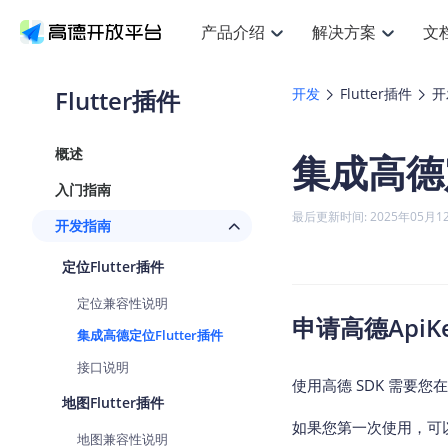
产品介绍
解决方案
文
空间智能
搜索定位
API
产品定价
JS AP
产品
NEW
产品介绍
解决方案
文档与支持
定价
Flutter插件
开发
Flutter插件
开
提供LBS领域的Agent解决方案
提
Web基础服务API
JS API
鸿蒙星河版定位SDK
产品定价
高级能力
鸿蒙
HOT
高德开放平台产品介绍
提供各行业LBS解决方案
高德开放平台开发文档与
开放平台产品定价
热门推荐
智能手表
NEW
鸿蒙星河版定位SDK
鸿蒙
概述
集成高德定
服务支持
数据可视化JS
Web高级服务API
提供智能守护与运动出行解决方案
技术服务许可
企业智图Sa
优
Android定位
Android
查看全部文档
产品定价
入门指南
搜索
导航
HOT
地图组件
查看全部文档
物流服务API
智能眼镜
GeoHUB自定义地图
云图市场
NEW
位置、周边、行政区、ID等查询接口
轻松
浏览器定位
JS API提供G
最后更新时间: 2025年05月1
开发指南
智能眼镜实时导航及智慧出行解决方案
提
API
JS
Android
iOS
Andr
URI API
猎鹰服务 API
GeoHUB数据中心
逆地理编码
经纬度转换
定位
路线
HOT
定位Flutter插件
世界地图
O
NEW
基于LBS的定位服务
提供
地铁图 JS A
自定义地图
7大类44种
到
面向开发者提供全球范围内LBS服务
API
Android
iOS
API
定位兼容性说明
地理/逆地理编码
猎鹰
认证开发商
申请高德ApiK
商业授权相
智能两轮车
NEW
集成高德定位Flutter插件
位置名称与经纬度之间转换服务
提供
提
合规精确的两轮车场景导航
API
JS
Android
iOS
API
接口说明
地理围栏
货车
使用高德 SDK 需要您
手机银行
NEW
虚拟空间围栏服务
专业
地图Flutter插件
提供手机银行APP地图应用
API
Android
iOS
API
如果您第一次使用，可
地图兼容性说明
天气查询
智能