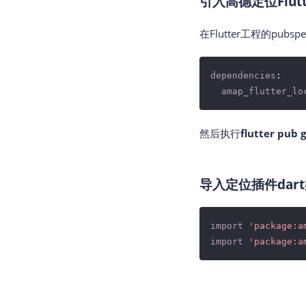
引入高德定位Flut
在Flutter工程的pubs
dependencies
:

amap_flutter_lo
然后执行
flutter pub 
导入定位插件dart
import
'package:a
import
'package:a