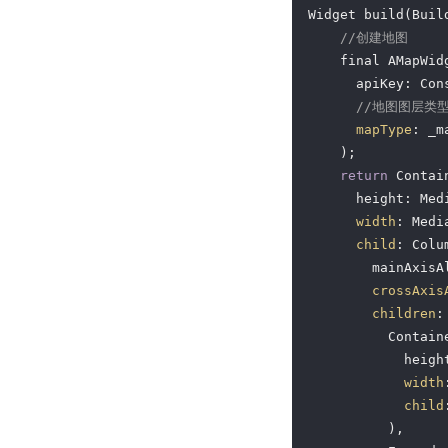
Widget build(Buil
//创建地图
    final AMapWid
      apiKey: Con
//地图图层类
mapType
: _m
    );

return
 Contain
      height: Med
width
: Medi
child
: Colum
        mainAxisA
crossAxis
children
: 
          Containe
            heigh
width
child
          ),
