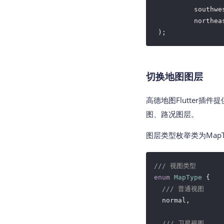
          southwe
          northea
 );
切换地图图层
高德地图Flutter
图、路况图层。
图层类型枚举类为MapT
/// 视图类型
enum
MapType
{

/// 普通视图
  normal,

/// 卫星视图