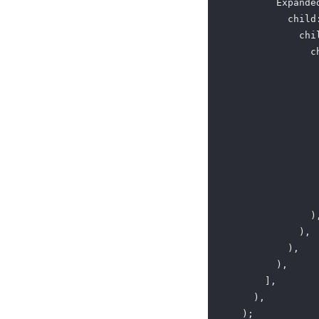
          Expanded
            child
              chil
                c
                 
                  
                 
                  
                  
                ),
              ),

            ),

          ),

        ],

      ),

    );
