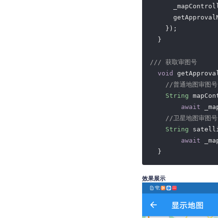
      _mapControll
      getApprovalN
    });

  }

/// 获取审图号
void
 getApprova
//普通地图审图号
String
 mapCon
await
 _ma
//卫星地图审图号
String
 satell
await
 _ma
  }
效果展示