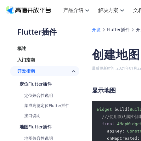
产品介绍
解决方案
文
空间智能
搜索定位
API
产品定价
JS AP
产品
NEW
产品介绍
解决方案
文档与支持
定价
Flutter插件
开发
Flutter插件
开
提供LBS领域的Agent解决方案
提
Web基础服务API
JS API
鸿蒙星河版定位SDK
产品定价
高级能力
鸿蒙
HOT
高德开放平台产品介绍
提供各行业LBS解决方案
高德开放平台开发文档与
开放平台产品定价
热门推荐
智能手表
NEW
鸿蒙星河版定位SDK
鸿蒙
概述
创建地图
服务支持
数据可视化JS
Web高级服务API
提供智能守护与运动出行解决方案
技术服务许可
企业智图Sa
优
Android定位
Android
查看全部文档
产品定价
入门指南
搜索
导航
HOT
地图组件
查看全部文档
物流服务API
智能眼镜
GeoHUB自定义地图
云图市场
NEW
位置、周边、行政区、ID等查询接口
轻松
浏览器定位
JS API提供G
最后更新时间: 2021年01月2
开发指南
智能眼镜实时导航及智慧出行解决方案
提
API
JS
Android
iOS
Andr
URI API
猎鹰服务 API
GeoHUB数据中心
逆地理编码
经纬度转换
定位
路线
HOT
定位Flutter插件
世界地图
O
NEW
基于LBS的定位服务
提供
地铁图 JS A
自定义地图
显示地图
7大类44种
到
面向开发者提供全球范围内LBS服务
API
Android
iOS
API
定位兼容性说明
地理/逆地理编码
猎鹰
认证开发商
商业授权相
智能两轮车
NEW
集成高德定位Flutter插件
位置名称与经纬度之间转换服务
提供
提
合规精确的两轮车场景导航
Widget
 build(
Buil
API
JS
Android
iOS
API
接口说明
///使用默认属性创
地理围栏
货车
手机银行
NEW
final
AMapWidge
虚拟空间围栏服务
专业
地图Flutter插件
提供手机银行APP地图应用
API
Android
iOS
    apiKey: 
Const
API
地图兼容性说明
    onMapCreated: 
天气查询
智能