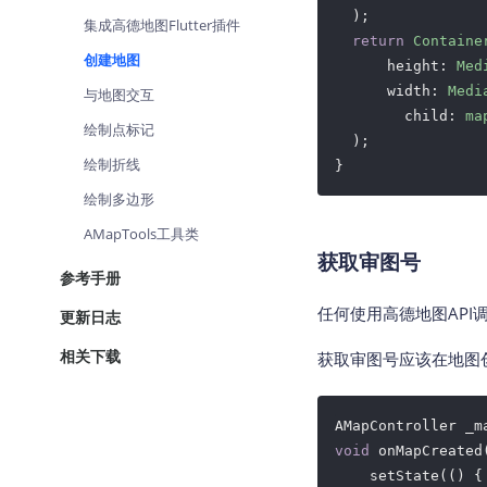
查询目标区域当前/未来天气
  );

智能
集成高德地图Flutter插件
return
Containe
创建地图
智能硬件定位
物流
      height: 
Med
通过基站、Wifi获取位置信息
提供
      width: 
Medi
与地图交互
    	child: 
ma
绘制点标记
公交
  );

查询
绘制折线
}
绘制多边形
交通
查询
AMapTools工具类
获取审图号
高级
参考手册
高级
任何使用高德地图API
更新日志
相关下载
获取审图号应该在地图创建完
void
 onMapCreated
    setState(() {
