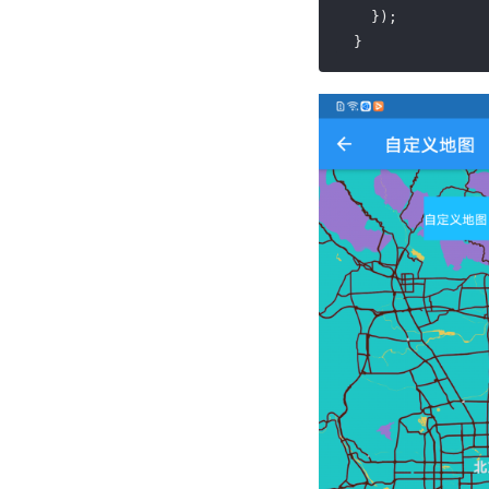
    });

  }