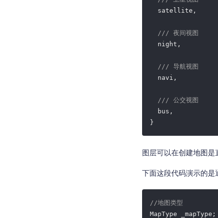
  satellite,

/// 夜间视图
  night,

/// 导航视图
  navi,

/// 公交视图
  bus,

}
图层可以在创建地图是直接
下面这段代码演示的是通过s
//地图类型
MapType _mapType;
