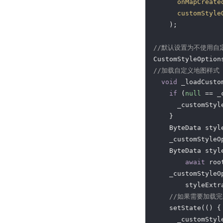
onMapCreate
customStyle
    );

//默认设置为不使用自
CustomStyleOption
//加载自定义地图样式
void
 _loadCusto
if
 (
null
 == _
      _customStyl
    }

    ByteData styl
    _customStyleO
    ByteData style
await
 roo
    _customStyleO
        styleExtr
//如果需要加载完成
    setState(() {

      _customStyl