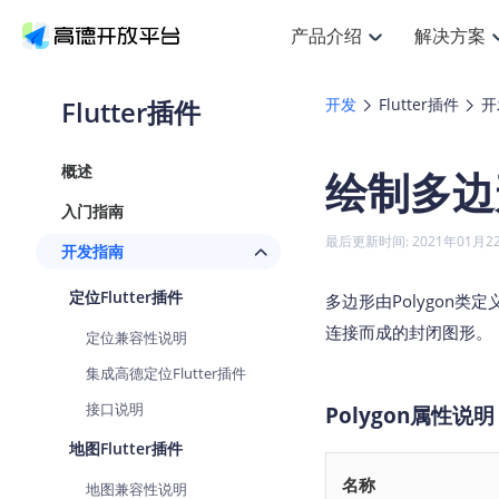
产品介绍
解决方案
空间智能
搜索定位
API
产品定价
NEW
产品介绍
解决方案
文档与支持
定价
Flutter插件
开发
Flutter插件
开
提供LBS领域的Agent解决方案
Web基础服务API
JS
鸿蒙星河版定位SDK
产品定价
高
HOT
高德开放平台产品介绍
提供各行业LBS解决方案
高德开放平台开发文档与
开放平台产品定价
热门推荐
智能手表
NEW
鸿蒙星河版定位SDK
概述
绘制多边
服务支持
数
Web高级服务API
提供智能守护与运动出行解决方案
技术服务许可
企
Android定位
A
查看全部文档
产品定价
入门指南
搜索
HOT
地
查看全部文档
物流服务API
智能眼镜
GeoHUB自定义地图
云
NEW
位置、周边、行政区、ID等查询接
浏览器定位
J
最后更新时间: 2021年01月2
开发指南
智能眼镜实时导航及智慧出行解决
API
JS
Android
iOS
UR
猎鹰服务 API
GeoHUB数据中心
逆地理编码
定位
HOT
定位Flutter插件
世界地图
多边形由Polygon类
NEW
基于LBS的定位服务
地
自定义地图
7
面向开发者提供全球范围内LBS服
API
Android
iOS
连接而成的封闭图形。
定位兼容性说明
地理/逆地理编码
认证开发商
智能两轮车
NEW
集成高德定位Flutter插件
位置名称与经纬度之间转换服务
合规精确的两轮车场景导航
API
JS
Android
iOS
接口说明
Polygon属性说明
地理围栏
手机银行
NEW
虚拟空间围栏服务
地图Flutter插件
提供手机银行APP地图应用
API
Android
iOS
名称
地图兼容性说明
天气查询