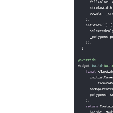
      fillColor: 
      strokeWidth
      points: _cre
    );

    setState(() {

      selectedPol
      _polygons[p
    });

  }

@override
Widget 
build
(Buil
final
 AMapWid
      initialCamer
          CameraP
      onMapCreated
      polygons: S
    );

return
 Contain
      height: Med