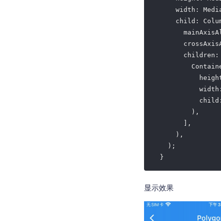
      width: Medi
      child: Colum
        mainAxisA
        crossAxis
        children: 
          Containe
            heigh
            width
            child:
          ),

        ],

      ),

    );

  }
显示效果