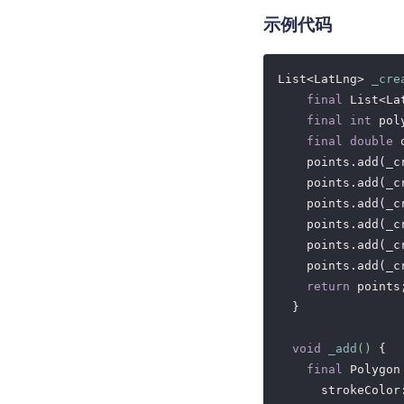
示例代码
List<LatLng> 
_cre
final
 List<La
final
int
 pol
final
double
 
    points.add(_c
    points.add(_c
    points.add(_c
    points.add(_c
    points.add(_c
    points.add(_c
return
 points;
  }

void
_add
()
{

final
 Polygon
      strokeColor