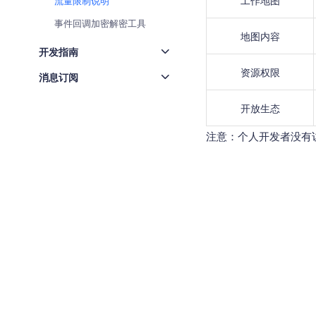
工作地图
流量限制说明
查询目标区域当前/未来天气
智能
事件回调加密解密工具
地图内容
智能硬件定位
物流
开发指南
通过基站、Wifi获取位置信息
提供
资源权限
消息订阅
公交
查询
开放生态
交通
注意：个人开发者没有
查询
高级
高级