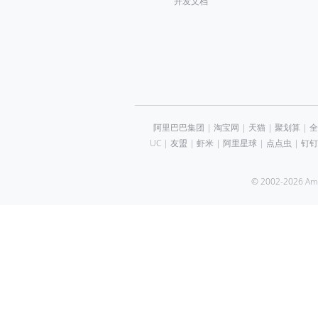
开发文档
阿里巴巴集团
|
淘宝网
|
天猫
|
聚划算
|
全
UC
|
友盟
|
虾米
|
阿里星球
|
点点虫
|
钉钉
© 2002-2026 