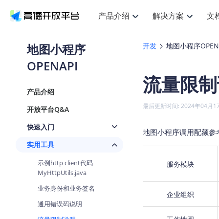
产品介绍
解决方案
文
空间智能
搜索定位
API
产品定价
JS AP
产品
NEW
产品介绍
解决方案
文档与支持
定价
地图小程序
开发
地图小程序OPENA
提供LBS领域的Agent解决方案
提
Web基础服务API
JS API
OPENAPI
鸿蒙星河版定位SDK
产品定价
高级能力
鸿蒙
HOT
高德开放平台产品介绍
提供各行业LBS解决方案
高德开放平台开发文档与
开放平台产品定价
热门推荐
智能手表
NEW
鸿蒙星河版定位SDK
鸿蒙
流量限制
服务支持
数据可视化JS
Web高级服务API
提供智能守护与运动出行解决方案
技术服务许可
企业智图Sa
优
Android定位
Android
查看全部文档
产品定价
产品介绍
搜索
导航
HOT
地图组件
查看全部文档
物流服务API
智能眼镜
GeoHUB自定义地图
云图市场
NEW
位置、周边、行政区、ID等查询接口
轻松
浏览器定位
JS API提供G
最后更新时间: 2024年04月1
开放平台Q&A
智能眼镜实时导航及智慧出行解决方案
提
API
JS
Android
iOS
Andr
URI API
猎鹰服务 API
GeoHUB数据中心
逆地理编码
经纬度转换
定位
路线
HOT
快速入门
世界地图
O
地图小程序调用配额参
NEW
基于LBS的定位服务
提供
地铁图 JS A
自定义地图
7大类44种
到
面向开发者提供全球范围内LBS服务
API
Android
iOS
API
实用工具
地理/逆地理编码
猎鹰
认证开发商
商业授权相
智能两轮车
NEW
示例http client代码
服务模块
位置名称与经纬度之间转换服务
提供
提
合规精确的两轮车场景导航
MyHttpUtils.java
API
JS
Android
iOS
API
地理围栏
货车
业务身份和业务签名
手机银行
NEW
企业组织
虚拟空间围栏服务
专业
提供手机银行APP地图应用
通用错误码说明
API
Android
iOS
API
天气查询
智能