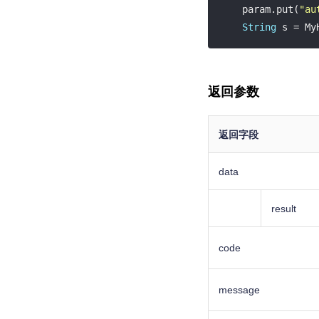
    param.put(
"au
String
 s = My
    System.out.p
返回参数
返回字段
data
result
code
message