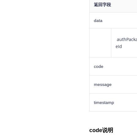
返回字段
data
authPack
eId
code
message
timestamp
code说明