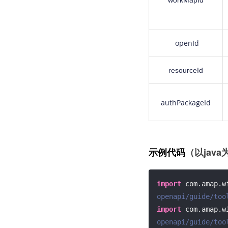
workMapId
openId
resourceId
authPackageId
（以java
示例代码
import
 com.amap.w
openapi/guide/too
import
 com.amap.w
openapi/guide/too