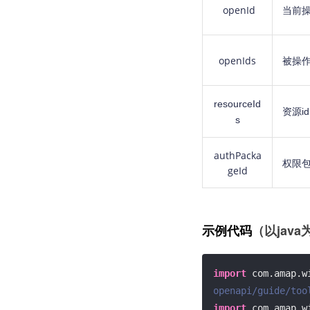
openId
当前
openIds
被操
resourceId
资源id
s
authPacka
权限包
geId
（以java
示例代码
import
 com.amap.w
openapi/guide/too
import
 com.amap.w