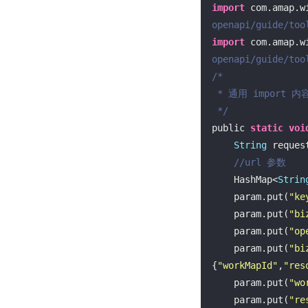
import
 com.amap.w
openapi/guide/too
import
 com.amap.w
openapi/guide/too
/*

 * 通用 import 内容等暂略

 */
public 
static
voi
String
 reques
//url 参数
    HashMap<
Strin
    param.put(
"ke
    param.put(
"bi
    param.put(
"op
    param.put(
"bi
{
"workMapId"
,
"res
    param.put(
"wo
    param.put(
"re