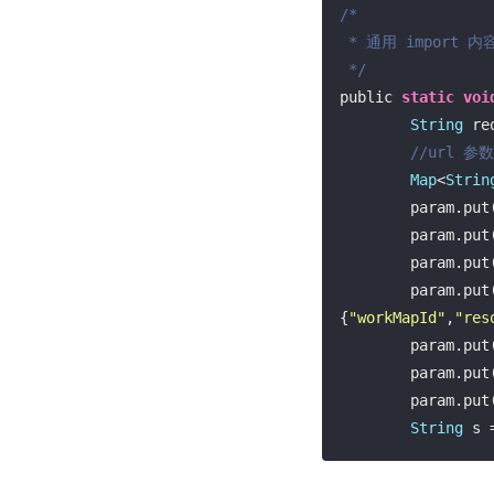
/*

 * 通用 import 内容等暂略

 */
public 
static
voi
String
 re
//url 参数
Map
<
Strin
        param.put
        param.put
        param.put
        param.put
{
"workMapId"
,
"res
        param.put
        param.put
        param.put
String
 s 
        Syste