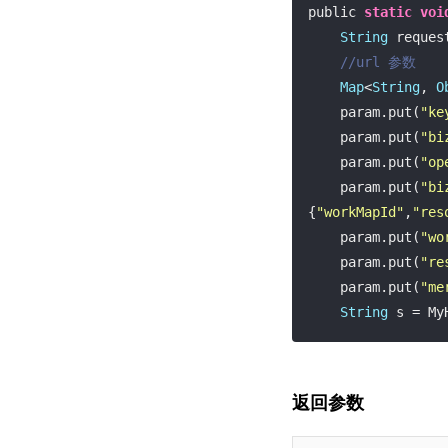
public 
static
voi
String
 reques
//url 参数
Map
<
String
, 
O
    param.put(
"ke
    param.put(
"bi
    param.put(
"op
    param.put(
"bi
{
"workMapId"
,
"res
    param.put(
"wo
    param.put(
"re
    param.put(
"me
String
 s = My
    System.out.p
返回参数