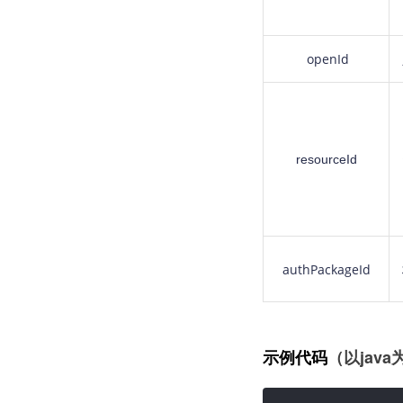
openId
resourceId
authPackageId
（以java
示例代码