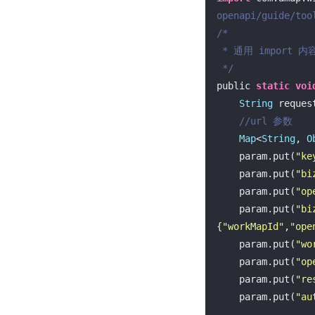
openapi/guide/too
/*

 * 通用 import 内容等暂略

 */
public 
static
voi
String
 reques
//url 参数
Map
<
String
, 
O
    param.put(
"ke
    param.put(
"bi
    param.put(
"op
    param.put(
"bi
{
"workMapId"
,
"ope
    param.put(
"wo
    param.put(
"op
    param.put(
"re
    param.put(
"au
String
 s = My