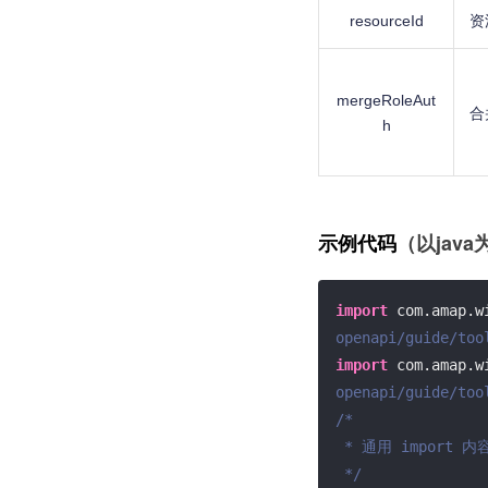
resourceId
资
mergeRoleAut
合
h
（以java
示例代码
import
 com.amap.w
openapi/guide/too
import
 com.amap.w
openapi/guide/too
/*

 * 通用 import 内容等暂略

 */