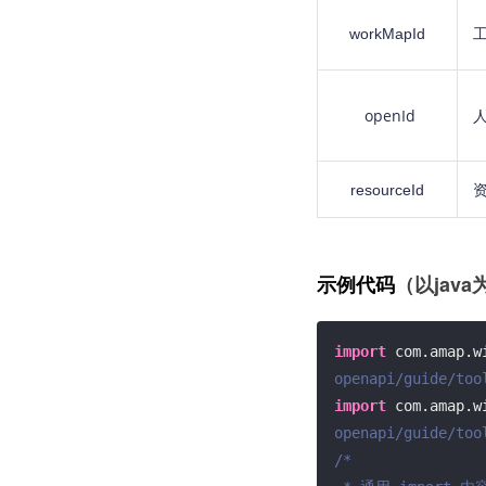
workMapId
工
openId
人
resourceId
资
（以java
示例代码
import
 com.amap.w
openapi/guide/too
import
 com.amap.w
openapi/guide/too
/*
