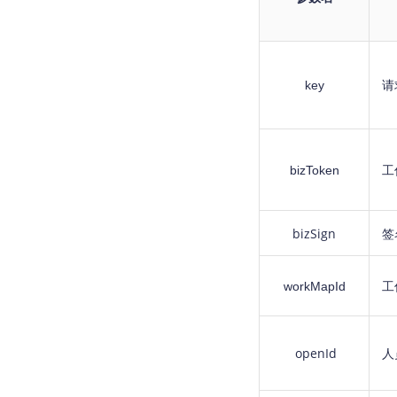
key
请
bizToken
工
bizSign
签
workMapId
工
openId
人