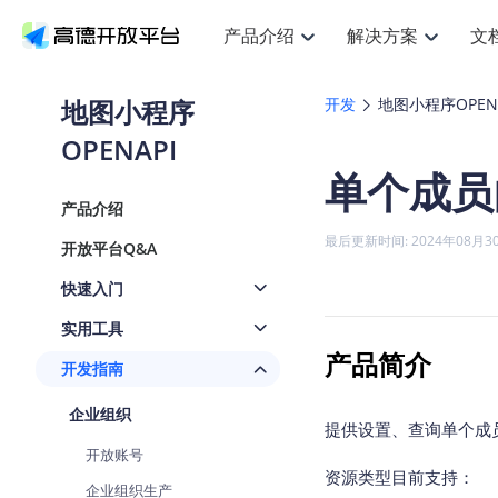
产品介绍
解决方案
文
空间智能
搜索定位
API
产品定价
JS AP
产品
NEW
产品介绍
解决方案
文档与支持
定价
地图小程序
开发
地图小程序OPENA
提供LBS领域的Agent解决方案
提
Web基础服务API
JS API
OPENAPI
鸿蒙星河版定位SDK
产品定价
高级能力
鸿蒙
HOT
高德开放平台产品介绍
提供各行业LBS解决方案
高德开放平台开发文档与
开放平台产品定价
热门推荐
智能手表
NEW
鸿蒙星河版定位SDK
鸿蒙
单个成员
服务支持
数据可视化JS
Web高级服务API
提供智能守护与运动出行解决方案
技术服务许可
企业智图Sa
优
Android定位
Android
查看全部文档
产品定价
产品介绍
搜索
导航
HOT
地图组件
查看全部文档
物流服务API
智能眼镜
GeoHUB自定义地图
云图市场
NEW
位置、周边、行政区、ID等查询接口
轻松
浏览器定位
JS API提供G
最后更新时间: 2024年08月3
开放平台Q&A
智能眼镜实时导航及智慧出行解决方案
提
API
JS
Android
iOS
Andr
URI API
猎鹰服务 API
GeoHUB数据中心
逆地理编码
经纬度转换
定位
路线
HOT
快速入门
世界地图
O
NEW
基于LBS的定位服务
提供
地铁图 JS A
自定义地图
7大类44种
到
面向开发者提供全球范围内LBS服务
API
Android
iOS
API
实用工具
地理/逆地理编码
猎鹰
认证开发商
商业授权相
产品简介
智能两轮车
NEW
开发指南
位置名称与经纬度之间转换服务
提供
提
合规精确的两轮车场景导航
API
JS
Android
iOS
API
企业组织
地理围栏
货车
提供设置、查询单个成员
手机银行
NEW
虚拟空间围栏服务
专业
开放账号
提供手机银行APP地图应用
API
Android
iOS
API
资源类型目前支持：
企业组织生产
天气查询
智能