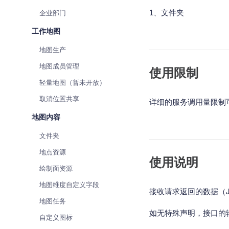
查询目标区域当前/未来天气
智能
企业部门
1、文件夹
智能硬件定位
物流
工作地图
通过基站、Wifi获取位置信息
提供
地图生产
公交
地图成员管理
使用限制
查询
轻量地图（暂未开放）
交通
取消位置共享
详细的服务调用量限制
查询
地图内容
高级
文件夹
高级
地点资源
使用说明
绘制面资源
地图维度自定义字段
接收请求返回的数据（J
地图任务
如无特殊声明，接口的输
自定义图标