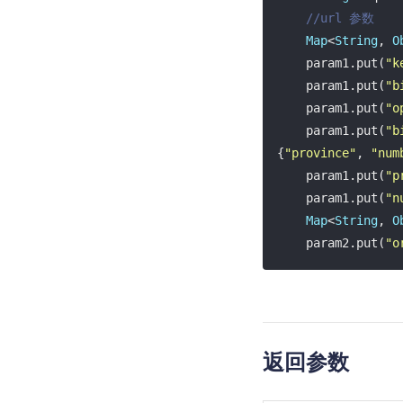
//url 参数
Map
<
String
, 
O
    param1.put(
"k
    param1.put(
"b
    param1.put(
"o
    param1.put(
"b
{
"province"
, 
"num
    param1.put(
"p
    param1.put(
"n
Map
<
String
, 
O
    param2.put(
"o
    param2.put(
"d
    param2.put(
"r
//途经点的经度
    param2.put(
"s
返回参数
    param2.put(
"c
String
 s = My
String
 s1 = M