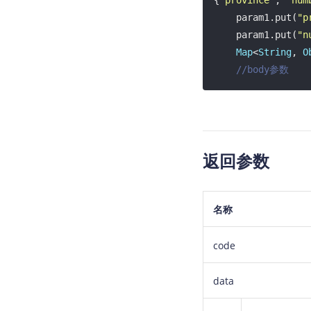
{
"province"
, 
"num
    param1.put(
"p
    param1.put(
"n
Map
<
String
, 
O
//body参数
    param2.put(
"o
    param2.put(
"d
    param2.put(
"r
//途经点的经度
返回参数
    param2.put(
"s
    param2.put(
"c
    param2.put(
"s
名称
    param2.put(
"h
    param2.put(
"w
    param2.put(
"l
code
    param2.put(
"w
    param2.put(
"a
data
String
 s = My