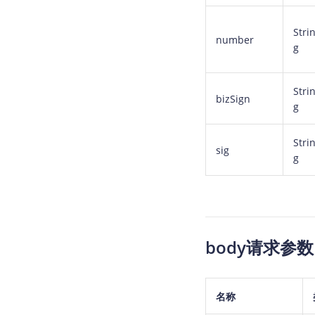
Stri
number
g
Stri
bizSign
g
Stri
sig
g
body请求参数
名称