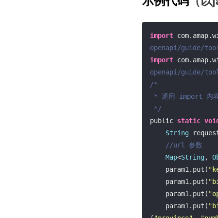
（以j
示例代码
import
 com.amap.w
openapi/guide/too
import
 com.amap.w
openapi/guide/too
/*

 * 通用 import 内容等暂略

 */
public 
static
voi
String
 reques
//url 参数
Map
<
String
, 
O
    param1.put(
"k
    param1.put(
"b
    param1.put(
"o
    param1.put(
"b