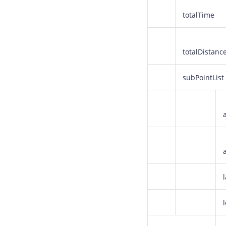
String
 s1 = M
    System.out.p
totalTime
totalDistanc
subPointList
l