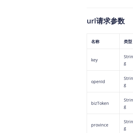
url请求参数
名称
类型
Stri
key
g
Stri
openId
g
Stri
bizToken
g
Stri
province
g