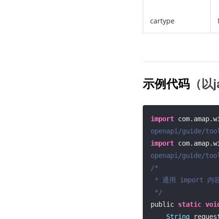
cartype
（以j
示例代码
import
 com.amap.w
openapi/guide/too
import
 com.amap.w
openapi/guide/too
/*

 * 通用 import 内容等暂略

 */
public 
static
voi
String
 reques