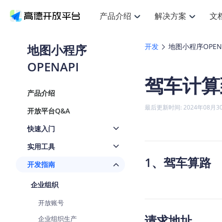
产品介绍
解决方案
文
空间智能
搜索定位
API
产品定价
JS AP
产品
NEW
产品介绍
解决方案
文档与支持
定价
地图小程序
开发
地图小程序OPENA
提供LBS领域的Agent解决方案
提
Web基础服务API
JS API
OPENAPI
鸿蒙星河版定位SDK
产品定价
高级能力
鸿蒙
HOT
高德开放平台产品介绍
提供各行业LBS解决方案
高德开放平台开发文档与
开放平台产品定价
热门推荐
智能手表
NEW
鸿蒙星河版定位SDK
鸿蒙
驾车计算
服务支持
数据可视化JS
Web高级服务API
提供智能守护与运动出行解决方案
技术服务许可
企业智图Sa
优
Android定位
Android
查看全部文档
产品定价
产品介绍
搜索
导航
HOT
地图组件
查看全部文档
物流服务API
智能眼镜
GeoHUB自定义地图
云图市场
NEW
位置、周边、行政区、ID等查询接口
轻松
浏览器定位
JS API提供G
最后更新时间: 2024年08月3
开放平台Q&A
智能眼镜实时导航及智慧出行解决方案
提
API
JS
Android
iOS
Andr
URI API
猎鹰服务 API
GeoHUB数据中心
逆地理编码
经纬度转换
定位
路线
HOT
快速入门
世界地图
O
NEW
基于LBS的定位服务
提供
地铁图 JS A
自定义地图
7大类44种
到
面向开发者提供全球范围内LBS服务
API
Android
iOS
API
实用工具
地理/逆地理编码
猎鹰
认证开发商
1、驾车算路
商业授权相
智能两轮车
NEW
开发指南
位置名称与经纬度之间转换服务
提供
提
合规精确的两轮车场景导航
API
JS
Android
iOS
API
企业组织
地理围栏
货车
手机银行
NEW
虚拟空间围栏服务
专业
开放账号
提供手机银行APP地图应用
API
Android
iOS
API
请求地址
企业组织生产
天气查询
智能