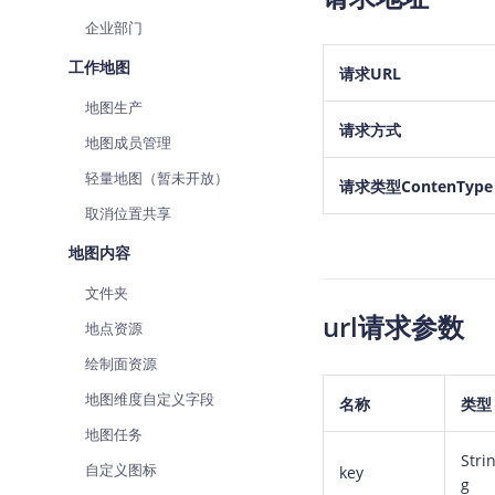
查询目标区域当前/未来天气
智能
企业部门
智能硬件定位
物流
工作地图
请求URL
通过基站、Wifi获取位置信息
提供
地图生产
请求方式
公交
地图成员管理
查询
轻量地图（暂未开放）
请求类型ContenType
交通
取消位置共享
查询
地图内容
高级
文件夹
高级
url请求参数
地点资源
绘制面资源
地图维度自定义字段
名称
类型
地图任务
Stri
自定义图标
key
g