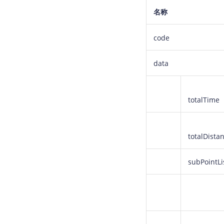
名称
    System.out.p
code
data
totalTime
totalDista
subPointLi