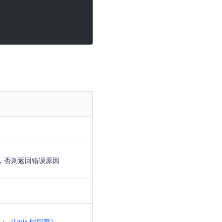
ul，否则返回错误原因
档：
《Unix 时间戳》