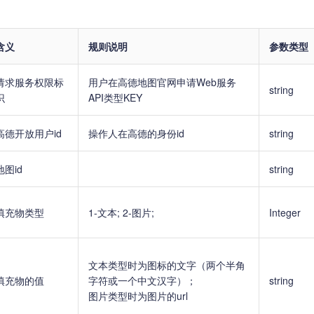
含义
规则说明
参数类型
请求服务权限标
用户在高德地图官网申请Web服务
string
识
API类型KEY
高德开放用户id
操作人在高德的身份id
string
地图id
string
填充物类型
1-文本; 2-图片;
Integer
文本类型时为图标的文字（两个半角
填充物的值
字符或一个中文汉字）；
string
图片类型时为图片的url