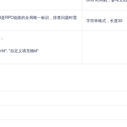
estId是RPC链路的全局唯一标识，排查问题时需
字符串格式，长度30
：
llerId": "自定义填充物id"