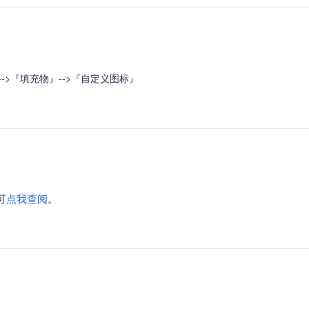
智能外勤调度，提升效益
卫星地形图还原真实地形地貌
物流服务
提供智慧物流API服务接口
-->『填充物』-->『自定义图标』
公交信息查询
查询公交信息
交通路况查询
查询交通态势情况
高级路径规划
高级路径规划等能力
可
点我查阅
。