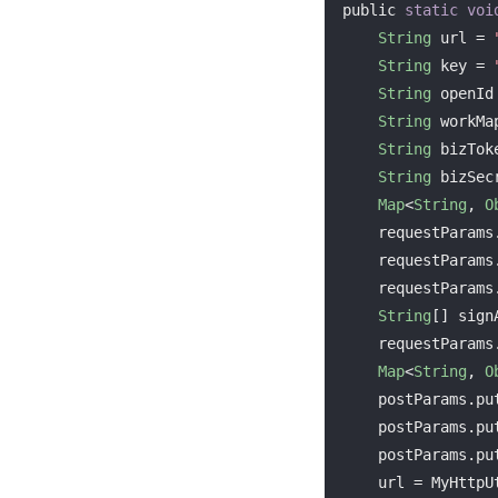
public 
static
voi
String
 url = 
String
 key = 
String
 openId
String
 workMa
String
 bizTok
String
 bizSec
Map
<
String
, 
O
    requestParam
    requestParam
    requestParam
String
[] sign
    requestParam
Map
<
String
, 
O
    postParams.pu
    postParams.pu
    postParams.pu
    url = MyHttpUtils.attachParamsToUrl(url, requestParams);
