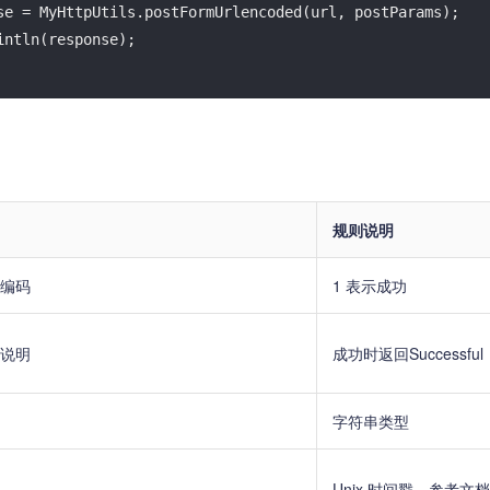
se = MyHttpUtils.postFormUrlencoded(url, postParams);

规则说明
编码
1 表示成功
说明
成功时返回Successf
字符串类型
Unix 时间戳，参考文