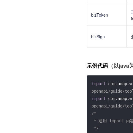
bizToken
t
bizSign
示例代码
（以java
import
 com.amap.w
openapi/guide/too
import
 com.amap.w
openapi/guide/too
/*

 * 通用 import 内容等暂略

 */