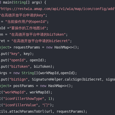
d
 main(
String
[] args) {

"https://restwia.amap.com/api/v1/wia/map/icon/config/add
"在高德开放平台申请的key"
;

 = 
"当前操作用户的openId"
;

pId =
"要操作的工作地图id"
;

en = 
"在高德开放平台申请的bizToken"
;

ret = 
"在高德开放平台申请的bizSecret"
;

bject
> requestParams = 
new
 HashMap<>();

s.put(
"key"
, key);

s.put(
"openId"
, openId);

s.put(
"bizToken"
, bizToken);

Args = 
new
String
[]{workMapId,openId};

s.put(
"bizSign"
, SignatureHelper.calcSign(bizSecret, signA
bject
> postParams = 
new
 HashMap<>();

t(
"workMapId"
, workMapId);

t(
"iconFillerShowType"
, 
1
);

t(
"iconFillerValue"
, 
"门"
);
