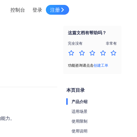
控制台
登录
注册
智慧物流
高级地图工具
鸿蒙星河版平台
高德地图小程序
大模型开发工具
服务
针对物流行业提供解决方案
这篇文档有帮助吗？
世界地图
鸿蒙星河版地图SDK
地图小程序
SKILL专区
常见问题
NEW
HOT
NEW
完全没有
非常有
电商
电商物流行业解决方案
自定义地图
鸿蒙星河版定位SDK
客户管理
MCP Server
创建工单
NEW
HOT
高德开放平台 CLI
地址服务
地图数据可视化 (LOCA)
鸿蒙星河版导航SDK
员工管理
示例中心
NEW
NEW
功能咨询请点击
创建工单
综合地址服务，满足客户全景化需求
地图数据中心 (GeoHUB)
送货提效
合规中心
企业智图
坐标拾取器
地图小程序API
技术服务
一张图轻松管理企业数据
本页目录
高德地图URI Web
空间智能开放平台
智能派单
产品介绍
一站式精准智能派单解决方案
高德地图URI APP
适用场景
空间智能开放平台
NEW
的能力。
用真实空间信息解答业务问题
使用限制
三维模型转换
使用说明
微信小程序插件