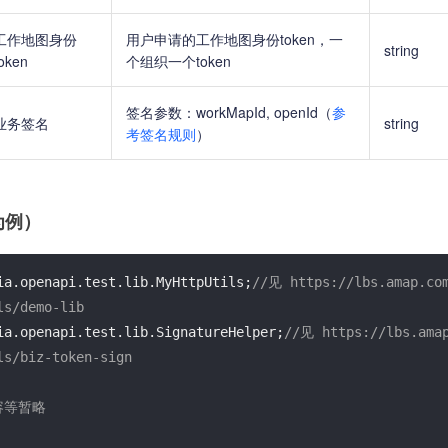
工作地图身份
用户申请的工作地图身份token，一
string
oken
个组织一个token
签名参数：workMapId, openId（
参
业务签名
string
考签名规则
）
为例）
ia.openapi.test.lib.MyHttpUtils;
//见 https://lbs.amap.co
ls/demo-lib
ia.openapi.test.lib.SignatureHelper;
//见 https://lbs.amap
ls/biz-token-sign