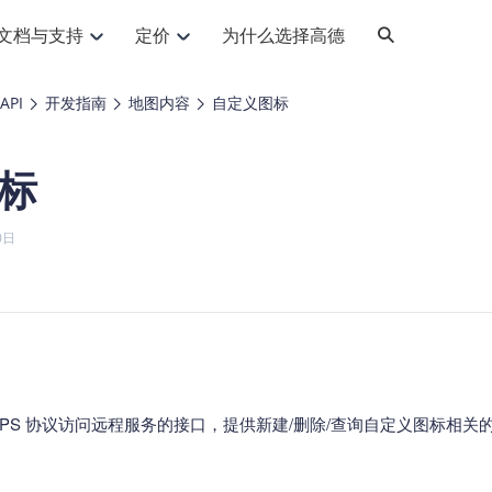
文档与支持
定价
为什么选择高德
网格化营销
三农场景可视化
API
品升级
路线导航
Android 平台
地图产品
iOS 平台
NEW
NEW
PI
开发指南
地图内容
自定义图标
提供银行网格化营销场景应用
提供乡村振兴三农场景应用
鸿蒙星河版导航SDK
Android 地图SDK
鸿蒙星河版地图SDK
iOS 地图SDK
NEW
HOT
智慧交通
社交
鸿蒙星河版导航SDK
鸿蒙星河版-轻量地图SDK
标
JS API
SaaS
优化交通资源配置，赋能智慧交通系统
Android 轻量版地图SDK
社交应用位置服务解决方案
iOS 轻量版地图SDK
id定位问题相关
导航
动态地图
HOT
HOT
出行
Android 定位SDK
运动
iOS 定位SDK
轻松地在APP中加入导航能力
动态地图展示、配置
提供Geolocation定位插件
0日
提供网约车等出行场景解决方案
运动类应用解决方案
ndroid
iOS
API
JS
Android
iOS
HarmonyOS
Android 导航SDK
iOS 导航SDK
换为详细结构化的地址
路线规划
3D地图
HOT
HOT
O2O
智能硬件
提供步行、驾车等规划能力
3D动态地图展示、配置
 API
Android 猎鹰SDK
iOS 猎鹰SDK
4种地图元素可定制
到店、到家等多种O2O业务解决方案
智能硬件LBS解决方案
PI
JS
Android
iOS
猎鹰服务
地铁图
相关问题
上门服务调度
零售铺货
提供专业轨迹管理服务
简单易用的移动端地铁线路图开发接口
提供上门业务调度解决方案
零售快消行业，渠道铺货解决方案
PI
Android
iOS
JS
Android
iOS
货车路径规划
静态地图
HTTPS 协议访问远程服务的接口，提供新建/删除/查询自定义图标相关
专业的货车路径规划服务
灵活地将高德地图迁入应用网页
PI
Android
iOS
智能调度引擎
3D地形图