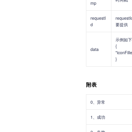
mp
requestI
requ
d
要提供
示例如下
{
data
"iconFi
}
附表
0、异常
1、成功