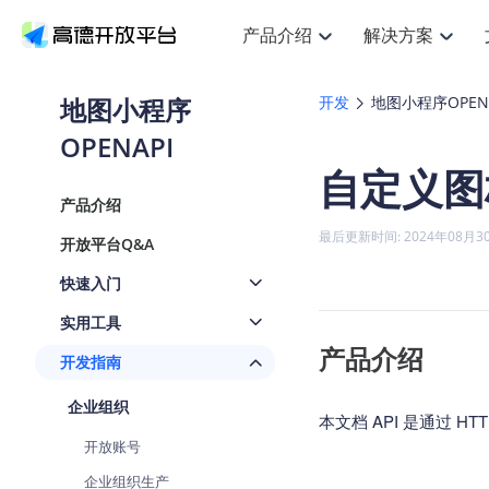
产品介绍
解决方案
空间智能
搜索定位
API
产品定价
JS 
产
NEW
产品介绍
解决方案
文档与支持
定价
地图小程序
开发
地图小程序OPENA
提供LBS领域的Agent解决方案
Web基础服务API
JS API
OPENAPI
鸿蒙星河版定位SDK
产品定价
高级能力
HOT
高德开放平台产品介绍
提供各行业LBS解决方案
高德开放平台开发文档与
开放平台产品定价
热门推荐
智能手表
NEW
鸿蒙星河版定位SDK
自定义图
服务支持
数据可视化
Web高级服务API
提供智能守护与运动出行解决方案
技术服务许可
企业智图
Android定位
Andro
查看全部文档
产品定价
产品介绍
搜索
HOT
地图组件
查看全部文档
物流服务API
智能眼镜
GeoHUB自定义地图
云图市场
NEW
位置、周边、行政区、ID等查询接口
浏览器定位
JS API
最后更新时间: 2024年08月3
开放平台Q&A
智能眼镜实时导航及智慧出行解决方案
API
JS
Android
iOS
A
URI API
猎鹰服务 API
GeoHUB数据中心
逆地理编码
经纬度转
定位
HOT
快速入门
世界地图
NEW
基于LBS的定位服务
地铁图 JS
自定义地图
7大类4
面向开发者提供全球范围内LBS服务
API
Android
iOS
A
实用工具
地理/逆地理编码
认证开发商
产品介绍
商业授权
智能两轮车
NEW
开发指南
位置名称与经纬度之间转换服务
合规精确的两轮车场景导航
API
JS
Android
iOS
A
企业组织
地理围栏
本文档 API 是通过 
手机银行
NEW
虚拟空间围栏服务
开放账号
提供手机银行APP地图应用
API
Android
iOS
A
企业组织生产
天气查询