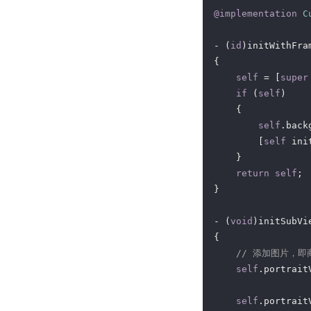
@implementation
C
- (
id
)initWithFra
{

self
 = [
super
if
 (
self
)

    {

self
.back
        [
self
 ini
    }

return
self
;

}

- (
void
)initSubVie
{

// 添加图片，即
self
.portrait
self
.portrait