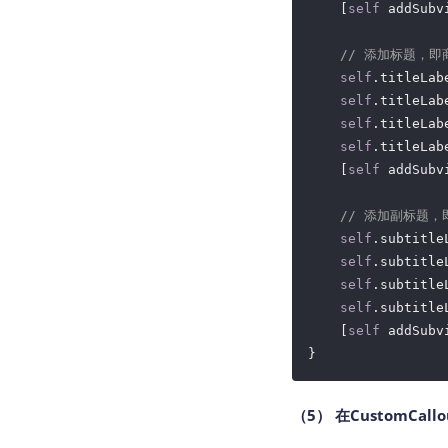
    [
self
 addSubv
// 添加标题，即
self
.titleLab
self
.titleLab
self
.titleLab
self
.titleLab
    [
self
 addSubv
// 添加副标题，
self
.subtitle
self
.subtitle
self
.subtitle
self
.subtitle
    [
self
 addSubv
（5） 在CustomCal