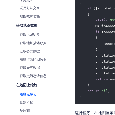
{

调用方法交互
if
 ([annotati
    {

地图截屏功能
static
NS
获取地图数据
        MAPinAnno
if
 (annot
获取POI数据
        {

获取地址描述数据
            annot
        }

获取公交数据
        annotatio
获取行政区划数据
        annotatio
获取天气数据
        annotatio
        annotatio
获取交通态势信息
return
 an
在地图上绘制
    }

return
nil
;

绘制点标记
绘制折线
绘制面
运行程序，在地图显示