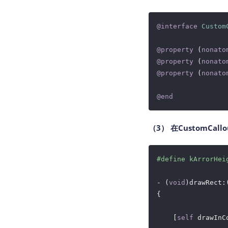
@interface
Custom
@property
 (
nonato
@property
 (
nonato
@property
 (
nonato
@end
（3） 在CustomCal
#
define
 kArrorHei
- (
void
)drawRect:
{

    [
self
 drawInC