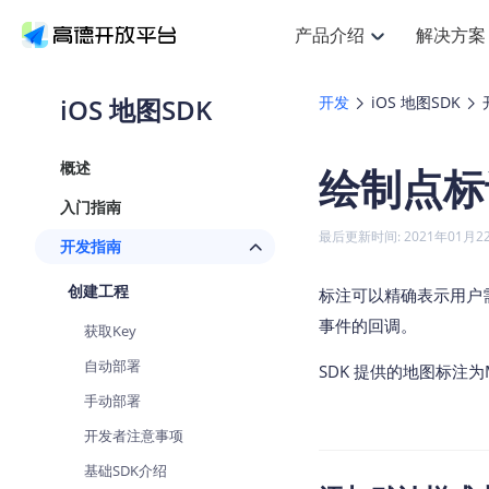
产品介绍
解决方案
空间智能
搜索定位
API
产品定价
NEW
产品介绍
解决方案
文档与支持
定价
iOS 地图SDK
开发
iOS 地图SDK
提供LBS领域的Agent解决方案
Web基础服务API
J
鸿蒙星河版定位SDK
产品定价
HOT
高德开放平台产品介绍
提供各行业LBS解决方案
高德开放平台开发文档与
开放平台产品定价
热门推荐
智能手表
NEW
鸿蒙星河版定位SDK
概述
绘制点标
服务支持
Web高级服务API
提供智能守护与运动出行解决方
技术服务许可
Android定位
查看全部文档
产品定价
入门指南
搜索
HOT
查看全部文档
物流服务API
智能眼镜
GeoHUB自定义地图
NEW
位置、周边、行政区、ID等查询
浏览器定位
最后更新时间: 2021年01月2
开发指南
智能眼镜实时导航及智慧出行解
API
JS
Android
iOS
U
猎鹰服务 API
GeoHUB数据中心
逆地理编码
定位
HOT
创建工程
世界地图
标注可以精确表示用户
NEW
基于LBS的定位服务
自定义地图
面向开发者提供全球范围内LBS
API
Android
iOS
事件的回调。
获取Key
地理/逆地理编码
认证开发商
智能两轮车
NEW
自动部署
位置名称与经纬度之间转换服务
SDK 提供的地图标注
合规精确的两轮车场景导航
API
JS
Android
iOS
手动部署
地理围栏
手机银行
NEW
开发者注意事项
虚拟空间围栏服务
提供手机银行APP地图应用
API
Android
iOS
基础SDK介绍
天气查询