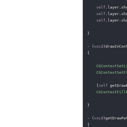
self
.layer.sh
self
.layer.sh
self
.layer.sh
}

- (
void
)drawInCon
{

CGContextSetL
CGContextSetF
    [
self
 getDraw
CGContextFill
}

- (
void
)getDrawPa
{
