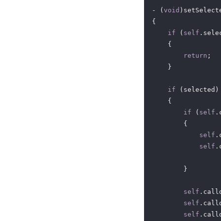
- (
void
)setSelect
{

if
 (
self
.sele
    {

return
;

    }

if
 (selected)

    {

if
 (
self
.
        {

self
.
self
.
                 
        }

self
.call
self
.call
self
.call