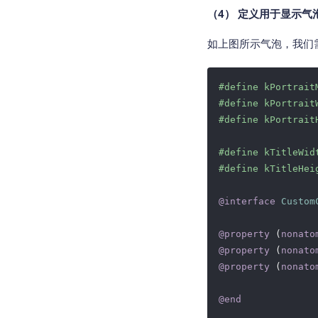
（4） 定义用于显示气
如上图所示气泡，我们需要
#
define
 kPortrait
#
define
 kPortrait
#
define
 kPortrait
#
define
 kTitleWid
#
define
 kTitleHei
@interface
Custom
@property
 (
nonato
@property
 (
nonato
@property
 (
nonato
@end