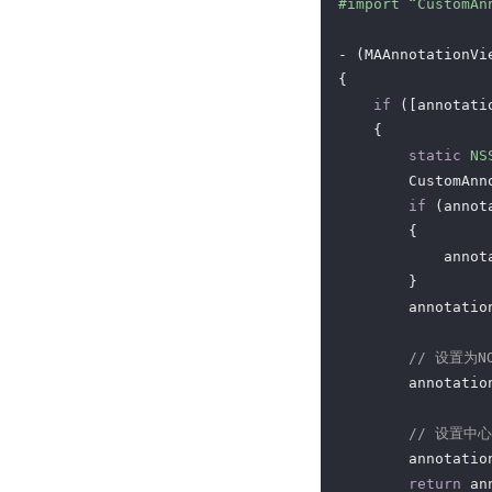
#import “CustomAn
- (MAAnnotationVi
{

if
 ([annotati
    {

static
NS
        CustomAnn
if
 (annot
        {

            annot
        }

        annotatio
// 设置为N
        annotatio
// 设置中
        annotatio
return
 an