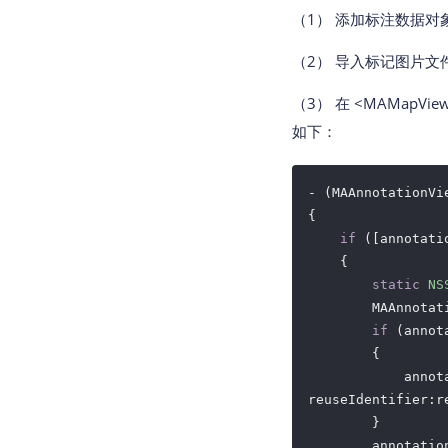
（1） 添加标注数据对
（2） 导入标记图片文件
（3） 在 <MAMapVie
如下：
- (MAAnnotationVi
{

if
 ([annotati
    {

static
NS
        MAAnnotat
if
 (annot
        {

            annot
reuseIdentifier:re
        }

        annotatio