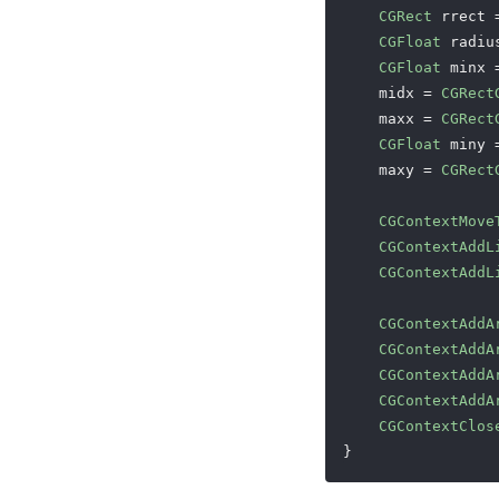
CGRect
 rrect 
CGFloat
 radiu
CGFloat
 minx 
    midx = 
CGRect
    maxx = 
CGRect
CGFloat
 miny 
    maxy = 
CGRect
CGContextMove
CGContextAddL
CGContextAddL
CGContextAddA
CGContextAddA
CGContextAddA
CGContextAddA
CGContextClos