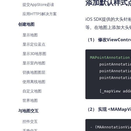
添加默认样式
提交AppStore必读
查询目标区域当前/未来天气
应用HTTPS解决方案
智能硬件定位
iOS SDK提供的大头
通过基站、Wifi获取位置信息
创建地图
等。在地图上添加大头
显示地图
（1） 修改ViewCon
显示定位蓝点
显示3D地形图
MAPointAnnotation
显示室内地图
    pointAnnotati
    pointAnnotati
切换地图图层
    pointAnnotati
使用离线地图
自定义地图
    [_mapView add
世界地图
（2） 实现 <MAMapV
与地图交互
控件交互
- (MAAnnotationVi
手势交互