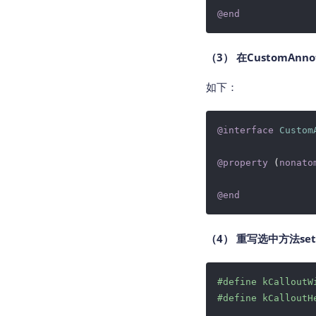
@end
（3） 在CustomAnno
如下：
@interface
Custom
@property
 (
nonato
@end
（4） 重写选中方法set
#
define
 kCalloutW
#
define
 kCalloutH