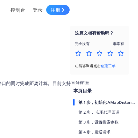
控制台
登录
注册
智慧物流
高级地图工具
鸿蒙星河版平台
高德地图小程序
大模型开发工具
服务
针对物流行业提供解决方案
这篇文档有帮助吗？
世界地图
鸿蒙星河版地图SDK
地图小程序
SKILL专区
常见问题
NEW
HOT
NEW
完全没有
非常有
电商
电商物流行业解决方案
自定义地图
鸿蒙星河版定位SDK
客户管理
MCP Server
创建工单
NEW
HOT
高德开放平台 CLI
地址服务
地图数据可视化 (LOCA)
鸿蒙星河版导航SDK
员工管理
示例中心
NEW
NEW
功能咨询请点击
创建工单
综合地址服务，满足客户全景化需求
地图数据中心 (GeoHUB)
送货提效
合规中心
企业智图
划接口的同时完成距离计算。目前支持直线距离
坐标拾取器
地图小程序API
技术服务
一张图轻松管理企业数据
本页目录
高德地图URI Web
空间智能开放平台
智能派单
第 1 步，初始化 AMapDistanceSearchRequest
一站式精准智能派单解决方案
高德地图URI APP
第 2 步， 实现代理回调
空间智能开放平台
NEW
用真实空间信息解答业务问题
第 3 步，设置搜索参数
三维模型转换
第 4 步，发送请求
微信小程序插件