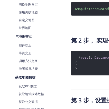
查询目标区域当前/未来天气
切换地图图层
AMapDistanceSearc
使用离线地图
智能硬件定位
通过基站、Wifi获取位置信息
自定义地图
世界地图
与地图交互
第 2 步， 
控件交互
手势交互
-
 (
void
)
onDistanc
调用方法交互
{

地图截屏功能
获取地图数据
获取POI数据
获取地址描述数据
第 3 步，设
获取公交数据