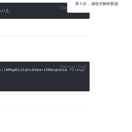
第 5 步， 接收并解析数据
Objective-CSwift
地图Flutter插件
nit
];
地图名片
Objective-CSwift
e
:(AMapDistanceSearchResponse
 *)
response