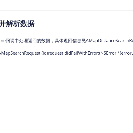
接收并解析数据
chDone回调中处理返回的数据，具体返回信息见AMapDistanceSearchRe
chRequest:(id)request didFailWithError:(NSError *)err