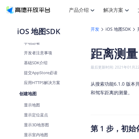
产品介绍
解决方案
创建工程
获取Key
空间智能
搜索定位
API
产品定价
JS 
产
NEW
产品介绍
解决方案
文档与支持
定价
iOS 地图SDK
开发
iOS 地图SDK
提供LBS领域的Agent解决方案
自动部署
Web基础服务API
JS API
鸿蒙星河版定位SDK
产品定价
高级能力
HOT
高德开放平台产品介绍
提供各行业LBS解决方案
高德开放平台开发文档与
开放平台产品定价
手动部署
热门推荐
智能手表
NEW
鸿蒙星河版定位SDK
距离测量
服务支持
数据可视化
Web高级服务API
提供智能守护与运动出行解决方案
技术服务许可
企业智图
开发者注意事项
Android定位
Andro
查看全部文档
产品定价
搜索
HOT
地图组件
查看全部文档
基础SDK介绍
物流服务API
智能眼镜
GeoHUB自定义地图
云图市场
NEW
位置、周边、行政区、ID等查询接口
浏览器定位
JS API
最后更新时间: 2021年01月2
智能眼镜实时导航及智慧出行解决方案
API
JS
Android
iOS
A
提交AppStore必读
URI API
猎鹰服务 API
GeoHUB数据中心
逆地理编码
经纬度转
定位
HOT
应用HTTPS解决方案
世界地图
从搜索功能6.1.0
NEW
基于LBS的定位服务
地铁图 JS
自定义地图
7大类4
面向开发者提供全球范围内LBS服务
API
Android
iOS
A
和驾车距离的测量。
创建地图
地理/逆地理编码
认证开发商
商业授权
智能两轮车
NEW
显示地图
位置名称与经纬度之间转换服务
合规精确的两轮车场景导航
API
JS
Android
iOS
A
显示定位蓝点
地理围栏
手机银行
NEW
虚拟空间围栏服务
显示3D地形图
第 1 步，初始化 
提供手机银行APP地图应用
API
Android
iOS
A
显示室内地图
天气查询