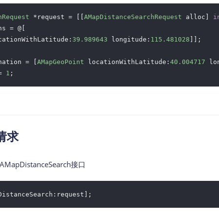
hRequest
 *request = [[
AMapDistanceSearchRequest
 alloc] 
i
s = @[

cationWithLatitude:
39.989643
 longitude:
115.481028
]];

nation = [
AMapGeoPoint
 locationWithLatitude:
40.004717
 lo
= 
1
请求
AMapDistanceSearch接口
DistanceSearch:request]