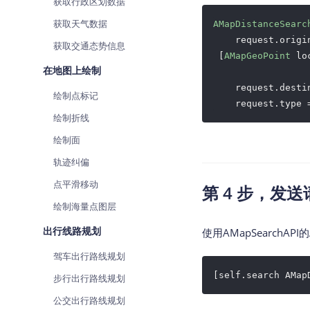
获取行政区划数据
获取天气数据
AMapDistanceSearc
    request.origin
获取交通态势信息
 [
AMapGeoPoint
 lo
在地图上绘制
    request.desti
绘制点标记
    request.type 
绘制折线
绘制面
轨迹纠偏
点平滑移动
第 4 步，发送
绘制海量点图层
出行线路规划
使用AMapSearchAPI的
驾车出行路线规划
[self.search AMap
步行出行路线规划
公交出行路线规划