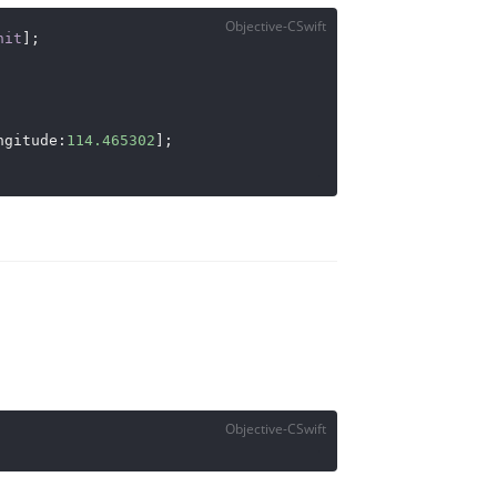
Objective-CSwift
nit
];

ngitude:
114.465302
];

Objective-CSwift