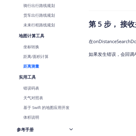
骑行出行路线规划
货车出行路线规划
第 5 步， 
未来行程路线规划
地图计算工具
在onDistanceSear
坐标转换
如果发生错误，会回调AMapSear
距离/面积计算
距离测量
实用工具
错误码表
天气对照表
基于 Swift 的地图应用开发
体积说明
参考手册