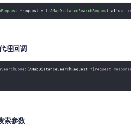
智能外勤调度，提升效益
卫星地形图还原真实地形地貌
hRequest
 *request = [[
AMapDistanceSearchRequest
 alloc] 
i
物流服务
提供智慧物流API服务接口
公交信息查询
查询公交信息
实现代理回调
交通路况查询
查询交通态势情况
eSearchDone
:(AMapDistanceSearchRequest
 *)
request
respons
高级路径规划
高级路径规划等能力
置搜索参数