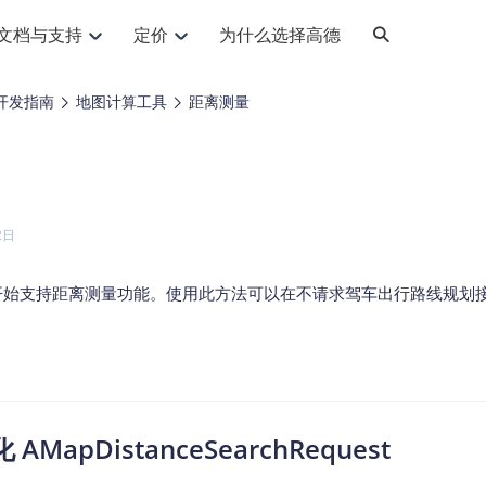
文档与支持
定价
为什么选择高德
网格化营销
三农场景可视化
API
品升级
路线导航
Android 平台
地图产品
iOS 平台
NEW
NEW
开发指南
地图计算工具
距离测量
提供银行网格化营销场景应用
提供乡村振兴三农场景应用
鸿蒙星河版导航SDK
Android 地图SDK
鸿蒙星河版地图SDK
iOS 地图SDK
NEW
HOT
智慧交通
社交
鸿蒙星河版导航SDK
鸿蒙星河版-轻量地图SDK
JS API
SaaS
优化交通资源配置，赋能智慧交通系统
Android 轻量版地图SDK
社交应用位置服务解决方案
iOS 轻量版地图SDK
id定位问题相关
导航
动态地图
HOT
HOT
出行
Android 定位SDK
运动
iOS 定位SDK
轻松地在APP中加入导航能力
动态地图展示、配置
提供Geolocation定位插件
2日
提供网约车等出行场景解决方案
运动类应用解决方案
ndroid
iOS
API
JS
Android
iOS
HarmonyOS
Android 导航SDK
iOS 导航SDK
换为详细结构化的地址
路线规划
3D地图
HOT
HOT
O2O
智能硬件
 版本开始支持距离测量功能。使用此方法可以在不请求驾车出行路线规
提供步行、驾车等规划能力
3D动态地图展示、配置
 API
Android 猎鹰SDK
iOS 猎鹰SDK
4种地图元素可定制
到店、到家等多种O2O业务解决方案
智能硬件LBS解决方案
PI
JS
Android
iOS
猎鹰服务
地铁图
相关问题
上门服务调度
零售铺货
提供专业轨迹管理服务
简单易用的移动端地铁线路图开发接口
提供上门业务调度解决方案
零售快消行业，渠道铺货解决方案
PI
Android
iOS
JS
Android
iOS
货车路径规划
静态地图
专业的货车路径规划服务
灵活地将高德地图迁入应用网页
AMapDistanceSearchRequest
PI
Android
iOS
智能调度引擎
3D地形图