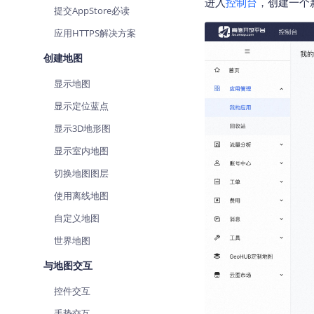
进入
控制台
，创建一个
提交AppStore必读
查询目标区域当前/未来天气
智能
应用HTTPS解决方案
智能硬件定位
物流
通过基站、Wifi获取位置信息
提供
创建地图
显示地图
公交
查询
显示定位蓝点
显示3D地形图
交通
查询
显示室内地图
高级
切换地图图层
高级
使用离线地图
自定义地图
世界地图
与地图交互
控件交互
手势交互