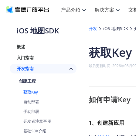
产品介绍
解决方案
文
空间智能
搜索定位
API
产品定价
JS AP
产品
NEW
产品介绍
解决方案
文档与支持
定价
iOS 地图SDK
开发
iOS 地图SDK
提供LBS领域的Agent解决方案
提
Web基础服务API
JS API
鸿蒙星河版定位SDK
产品定价
高级能力
鸿蒙
HOT
高德开放平台产品介绍
提供各行业LBS解决方案
高德开放平台开发文档与
开放平台产品定价
热门推荐
智能手表
NEW
鸿蒙星河版定位SDK
鸿蒙
概述
获取Key
服务支持
数据可视化JS
Web高级服务API
提供智能守护与运动出行解决方案
技术服务许可
企业智图Sa
优
Android定位
Android
查看全部文档
产品定价
入门指南
搜索
导航
HOT
地图组件
查看全部文档
物流服务API
智能眼镜
GeoHUB自定义地图
云图市场
NEW
位置、周边、行政区、ID等查询接口
轻松
浏览器定位
JS API提供G
最后更新时间: 2026年08月0
开发指南
智能眼镜实时导航及智慧出行解决方案
提
API
JS
Android
iOS
Andr
URI API
猎鹰服务 API
GeoHUB数据中心
逆地理编码
经纬度转换
定位
路线
HOT
创建工程
世界地图
O
NEW
基于LBS的定位服务
提供
地铁图 JS A
自定义地图
7大类44种
到
面向开发者提供全球范围内LBS服务
API
Android
iOS
API
获取Key
地理/逆地理编码
猎鹰
认证开发商
如何申请Key
商业授权相
智能两轮车
NEW
自动部署
位置名称与经纬度之间转换服务
提供
提
合规精确的两轮车场景导航
API
JS
Android
iOS
API
手动部署
地理围栏
货车
手机银行
NEW
开发者注意事项
虚拟空间围栏服务
1、创建新应用
专业
提供手机银行APP地图应用
API
Android
iOS
API
基础SDK介绍
天气查询
智能