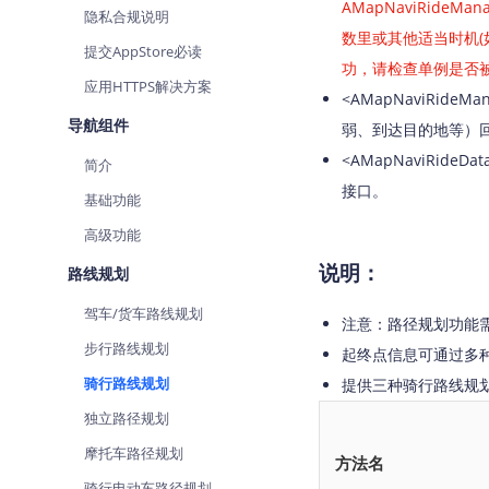
AMapNaviRideMa
隐私合规说明
查询目标区域当前/未来天气
数里或其他适当时机(如导航
提交AppStore必读
智能硬件定位
功，请检查单例是否被
应用HTTPS解决方案
通过基站、Wifi获取位置信息
<AMapNaviRid
导航组件
弱、到达目的地等）
<AMapNaviRid
简介
接口。
基础功能
高级功能
说明：
路线规划
驾车/货车路线规划
注意：路径规划功能
步行路线规划
起终点信息可通过多种
骑行路线规划
提供三种骑行路线规
独立路径规划
摩托车路径规划
方法名
骑行电动车路径规划