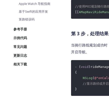
Apple Watch 导航指南
//使用POI规划骑行路
基于Swift的应用开发
[[
AMapNaviRideMan
算路错误码
参考手册
第 3 步，处理结果
示例代码
当骑行路线规划成功时，会触
常见问题
开启导航。
更新日志
相关下载
- (
void
)rideManag
{

NSLog
(
@"onCal
//显示路径或开
}