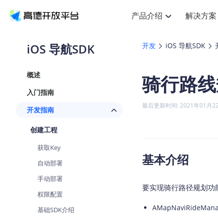
产品介绍
解决方案
空间智能
搜索定位
API
产品定价
NEW
产品介绍
解决方案
文档与支持
定价
iOS 导航SDK
开发
iOS 导航SDK
提供LBS领域的Agent解决方案
Web基础服务API
J
鸿蒙星河版定位SDK
产品定价
HOT
高德开放平台产品介绍
提供各行业LBS解决方案
高德开放平台开发文档与
开放平台产品定价
热门推荐
智能手表
NEW
鸿蒙星河版定位SDK
概述
骑行路线
服务支持
Web高级服务API
提供智能守护与运动出行解决方
技术服务许可
Android定位
查看全部文档
产品定价
入门指南
搜索
HOT
查看全部文档
物流服务API
智能眼镜
GeoHUB自定义地图
NEW
位置、周边、行政区、ID等查询
浏览器定位
最后更新时间: 2021年01月2
开发指南
智能眼镜实时导航及智慧出行解
API
JS
Android
iOS
U
猎鹰服务 API
GeoHUB数据中心
逆地理编码
定位
HOT
创建工程
世界地图
NEW
基于LBS的定位服务
自定义地图
面向开发者提供全球范围内LBS
API
Android
iOS
获取Key
地理/逆地理编码
认证开发商
基本介绍
智能两轮车
NEW
自动部署
位置名称与经纬度之间转换服务
合规精确的两轮车场景导航
API
JS
Android
iOS
手动部署
地理围栏
要实现骑行路径规划功
手机银行
NEW
权限配置
虚拟空间围栏服务
提供手机银行APP地图应用
API
Android
iOS
AMapNaviRid
基础SDK介绍
天气查询