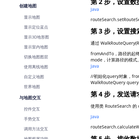
第 2 步，设置
查询目标区域当前/未来天气
智能
创建地图
Java
显示地图
智能硬件定位
物流
通过基站、Wifi获取位置信息
提供
显示定位蓝点
第 3 步，设置
显示3D地形图
公交
通过 WalkRouteQuery(
查询
显示室内地图
fromAndTo，路径的起
切换地图图层
交通
mode，计算路径的模式。SDK
查询
Java
使用离线地图
//初始化query对象，f
高级
自定义地图
高级
世界地图
第 4 步，发送请
与地图交互
使用类 RouteSearch 的
控件交互
Java
手势交互
调用方法交互
第 5 步，接收数
地图截屏功能