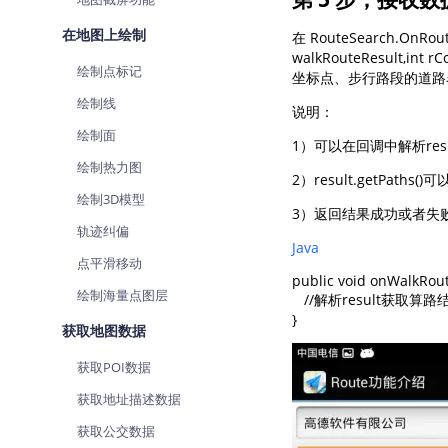
在地图上绘制
在 RouteSearch.OnRou
walkRouteResu
绘制点标记
坐标点、步行路段的道路
绘制线
说明：
绘制面
1）可以在回调中解析res
绘制热力图
2）result.getPath
绘制3D模型
3）返回结果成功或者失
轨迹纠偏
Java
点平滑移动
public void onWalkRout
绘制海量点图层
   //解析result获取
获取地图数据
获取POI数据
获取地址描述数据
获取公交数据