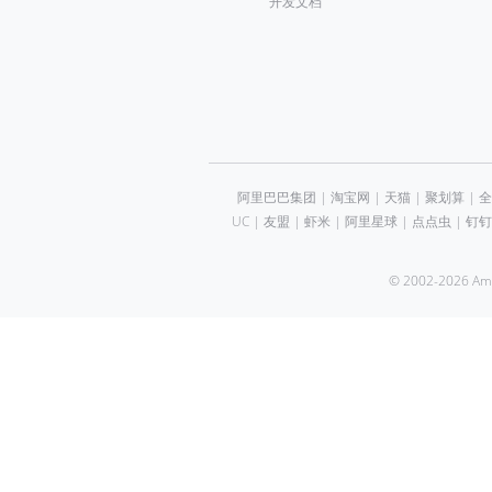
开发文档
阿里巴巴集团
|
淘宝网
|
天猫
|
聚划算
|
全
UC
|
友盟
|
虾米
|
阿里星球
|
点点虫
|
钉钉
© 2002-2026 