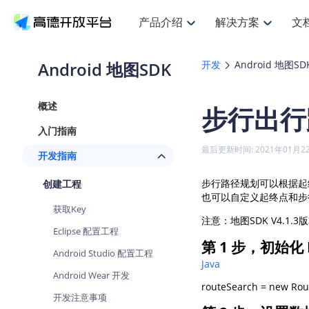
产品介绍
解决方案
文
空间智能
搜索定位
API
产品定价
JS AP
产品
NEW
产品介绍
解决方案
文档与支持
定价
Android 地图SDK
开发
Android 地图SD
提供LBS领域的Agent解决方案
提
Web基础服务API
JS API
鸿蒙星河版定位SDK
产品定价
高级能力
鸿蒙
HOT
高德开放平台产品介绍
提供各行业LBS解决方案
高德开放平台开发文档与
开放平台产品定价
热门推荐
智能手表
NEW
鸿蒙星河版定位SDK
鸿蒙
概述
步行出行
服务支持
数据可视化JS
Web高级服务API
提供智能守护与运动出行解决方案
技术服务许可
企业智图Sa
优
Android定位
Android
查看全部文档
产品定价
入门指南
搜索
导航
HOT
地图组件
查看全部文档
物流服务API
智能眼镜
GeoHUB自定义地图
云图市场
NEW
位置、周边、行政区、ID等查询接口
轻松
浏览器定位
JS API提供G
最后更新时间: 2021年01月2
开发指南
智能眼镜实时导航及智慧出行解决方案
提
API
JS
Android
iOS
Andr
URI API
猎鹰服务 API
GeoHUB数据中心
逆地理编码
经纬度转换
定位
路线
HOT
步行路径规划可以根据起终
创建工程
世界地图
O
NEW
基于LBS的定位服务
提供
地铁图 JS A
自定义地图
也可以自定义起终点和步
7大类44种
到
面向开发者提供全球范围内LBS服务
API
Android
iOS
API
获取Key
地理/逆地理编码
猎鹰
认证开发商
注意：地图SDK V4.1.3版
商业授权相
智能两轮车
NEW
Eclipse 配置工程
位置名称与经纬度之间转换服务
提供
提
合规精确的两轮车场景导航
第 1 步，初始化 R
API
JS
Android
iOS
API
Android Studio 配置工程
地理围栏
货车
Java
手机银行
NEW
Android Wear 开发
虚拟空间围栏服务
专业
提供手机银行APP地图应用
API
Android
iOS
API
开发注意事项
天气查询
智能