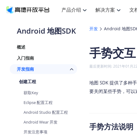
产品介绍
解决方案
文
空间智能
搜索定位
API
产品定价
JS AP
产品
NEW
产品介绍
解决方案
文档与支持
定价
Android 地图SDK
开发
Android 地图SD
提供LBS领域的Agent解决方案
提
Web基础服务API
JS API
鸿蒙星河版定位SDK
产品定价
高级能力
鸿蒙
HOT
高德开放平台产品介绍
提供各行业LBS解决方案
高德开放平台开发文档与
开放平台产品定价
热门推荐
智能手表
NEW
鸿蒙星河版定位SDK
鸿蒙
概述
手势交互
服务支持
数据可视化JS
Web高级服务API
提供智能守护与运动出行解决方案
技术服务许可
企业智图Sa
优
Android定位
Android
查看全部文档
产品定价
入门指南
搜索
导航
HOT
地图组件
查看全部文档
物流服务API
智能眼镜
GeoHUB自定义地图
云图市场
NEW
位置、周边、行政区、ID等查询接口
轻松
浏览器定位
JS API提供G
最后更新时间: 2021年01月2
开发指南
智能眼镜实时导航及智慧出行解决方案
提
API
JS
Android
iOS
Andr
URI API
猎鹰服务 API
GeoHUB数据中心
逆地理编码
经纬度转换
定位
路线
HOT
创建工程
世界地图
O
地图 SDK 提供了多
NEW
基于LBS的定位服务
提供
地铁图 JS A
自定义地图
7大类44种
到
面向开发者提供全球范围内LBS服务
API
Android
iOS
API
要关闭某些手势，可以通过
获取Key
地理/逆地理编码
猎鹰
认证开发商
商业授权相
智能两轮车
NEW
Eclipse 配置工程
位置名称与经纬度之间转换服务
提供
提
合规精确的两轮车场景导航
API
JS
Android
iOS
API
Android Studio 配置工程
地理围栏
货车
手机银行
NEW
Android Wear 开发
虚拟空间围栏服务
专业
手势方法说明
提供手机银行APP地图应用
API
Android
iOS
API
开发注意事项
天气查询
智能