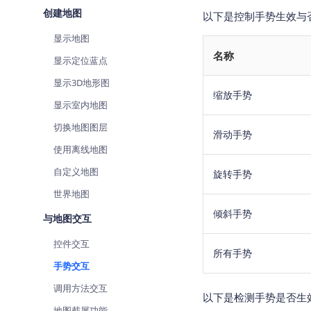
查询目标区域当前/未来天气
智能
创建地图
以下是控制手势生效与
显示地图
智能硬件定位
物流
通过基站、Wifi获取位置信息
名称
提供
显示定位蓝点
显示3D地形图
公交
缩放手势
查询
显示室内地图
切换地图图层
交通
滑动手势
查询
使用离线地图
高级
自定义地图
旋转手势
高级
世界地图
倾斜手势
与地图交互
控件交互
所有手势
手势交互
调用方法交互
以下是检测手势是否生
地图截屏功能