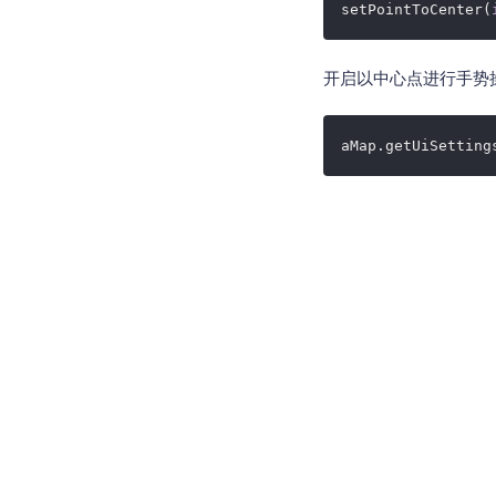
setPointToCenter(
开启以中心点进行手势
aMap.getUiSetting