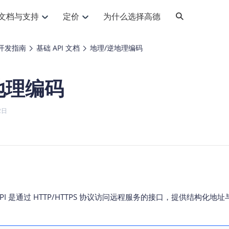
文档与支持
定价
为什么选择高德
网格化营销
三农场景可视化
API
品升级
路线导航
Android 平台
地图产品
iOS 平台
NEW
NEW
开发指南
基础 API 文档
地理/逆地理编码
提供银行网格化营销场景应用
提供乡村振兴三农场景应用
鸿蒙星河版导航SDK
Android 地图SDK
鸿蒙星河版地图SDK
iOS 地图SDK
NEW
HOT
智慧交通
社交
鸿蒙星河版导航SDK
鸿蒙星河版-轻量地图SDK
地理编码
JS API
SaaS
优化交通资源配置，赋能智慧交通系统
Android 轻量版地图SDK
社交应用位置服务解决方案
iOS 轻量版地图SDK
id定位问题相关
导航
动态地图
HOT
HOT
出行
Android 定位SDK
运动
iOS 定位SDK
轻松地在APP中加入导航能力
动态地图展示、配置
提供Geolocation定位插件
2日
提供网约车等出行场景解决方案
运动类应用解决方案
ndroid
iOS
API
JS
Android
iOS
HarmonyOS
Android 导航SDK
iOS 导航SDK
换为详细结构化的地址
路线规划
3D地图
HOT
HOT
O2O
智能硬件
提供步行、驾车等规划能力
3D动态地图展示、配置
 API
Android 猎鹰SDK
iOS 猎鹰SDK
4种地图元素可定制
到店、到家等多种O2O业务解决方案
智能硬件LBS解决方案
PI
JS
Android
iOS
猎鹰服务
地铁图
相关问题
上门服务调度
零售铺货
提供专业轨迹管理服务
简单易用的移动端地铁线路图开发接口
提供上门业务调度解决方案
零售快消行业，渠道铺货解决方案
PI
Android
iOS
JS
Android
iOS
货车路径规划
静态地图
PI 是通过 HTTP/HTTPS 协议访问远程服务的接口，提供结构化
专业的货车路径规划服务
灵活地将高德地图迁入应用网页
PI
Android
iOS
智能调度引擎
3D地形图