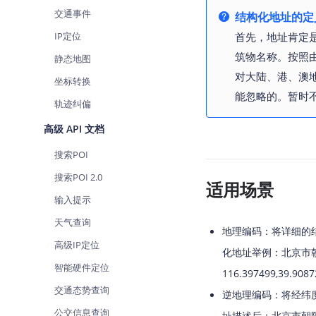
查询目标区域当前/未来天气
交通事件
结构化地址的定
IP定位
首先，地址肯定
智能硬件定位
通过基站、Wifi获取位置信息
筑物名称。按照
静态地图
对大陆、港、澳
坐标转换
能忽略的。暂时
轨迹纠偏
高级 API 文档
搜索POI
搜索POI 2.0
适用场景
输入提示
天气查询
地理编码：将详细的
高级IP定位
化地址举例：北京市朝阳
智能硬件定位
116.397499,39.9087
交通态势查询
逆地理编码：将经纬度转换
公交信息查询
址描述后：北京市朝