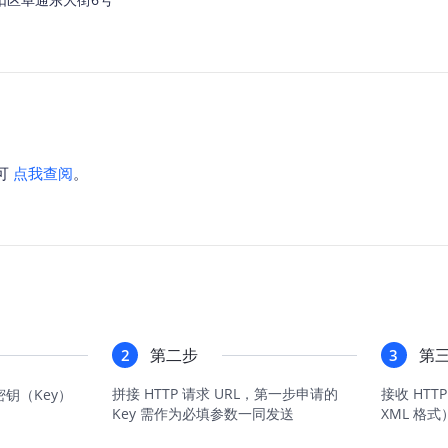
可
点我查阅
。
第二步
第
2
3
拼接 HTTP 请求 URL，第一步申请的
接收 HTT
密钥（Key）
Key 需作为必填参数一同发送
XML 格