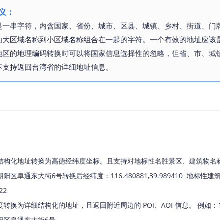
智能外勤调度，提升效益
卫星地形图还原真实地形地貌
义：
是一串字符，内含国家、省份、城市、区县、城镇、乡村、街道、门
物流服务
由大区域名称到小区域名称组合在一起的字符。一个有效的地址应该
提供智慧物流API服务接口
地区的地理编码转换时可以将国家信息选择性的忽略，但省、市、城
公交信息查询
不支持返回台湾省的详细地址信息。
查询公交信息
交通路况查询
查询交通态势情况
高级路径规划
高级路径规划等能力
结构化地址转换为高德经纬度坐标。且支持对地标性名胜景区、建筑物名称
区阜通东大街6号转换后经纬度：116.480881,39.989410 地标
22
为详细结构化的地址，且返回附近周边的 POI、AOI 信息。 例如：116.48
阳区阜通东大街6号