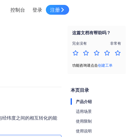
控制台
登录
注册
智慧物流
高级地图工具
鸿蒙星河版平台
高德地图小程序
大模型开发工具
服务
针对物流行业提供解决方案
这篇文档有帮助吗？
世界地图
鸿蒙星河版地图SDK
地图小程序
SKILL专区
常见问题
NEW
HOT
NEW
完全没有
非常有
电商
电商物流行业解决方案
自定义地图
鸿蒙星河版定位SDK
客户管理
MCP Server
创建工单
NEW
HOT
高德开放平台 CLI
地址服务
地图数据可视化 (LOCA)
鸿蒙星河版导航SDK
员工管理
示例中心
NEW
NEW
功能咨询请点击
创建工单
综合地址服务，满足客户全景化需求
地图数据中心 (GeoHUB)
送货提效
合规中心
企业智图
坐标拾取器
地图小程序API
技术服务
一张图轻松管理企业数据
本页目录
高德地图URI Web
空间智能开放平台
智能派单
产品介绍
一站式精准智能派单解决方案
高德地图URI APP
适用场景
空间智能开放平台
NEW
地址与经纬度之间的相互转化的能
用真实空间信息解答业务问题
使用限制
三维模型转换
使用说明
微信小程序插件