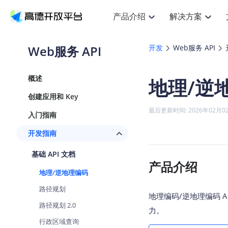
产品介绍
解决方案
空间智能
搜索定位
API
产品定价
JS 
产
NEW
产品介绍
解决方案
文档与支持
定价
Web服务 API
开发
Web服务 API
提供LBS领域的Agent解决方案
Web基础服务API
JS API
鸿蒙星河版定位SDK
产品定价
高级能力
HOT
高德开放平台产品介绍
提供各行业LBS解决方案
高德开放平台开发文档与
开放平台产品定价
热门推荐
智能手表
NEW
鸿蒙星河版定位SDK
概述
地理/逆
服务支持
数据可视化
Web高级服务API
提供智能守护与运动出行解决方案
技术服务许可
企业智图
Android定位
Andro
查看全部文档
产品定价
创建应用和 Key
搜索
HOT
地图组件
查看全部文档
物流服务API
智能眼镜
GeoHUB自定义地图
云图市场
NEW
位置、周边、行政区、ID等查询接口
浏览器定位
JS API
最后更新时间: 2026年02月0
入门指南
智能眼镜实时导航及智慧出行解决方案
API
JS
Android
iOS
A
URI API
猎鹰服务 API
GeoHUB数据中心
逆地理编码
经纬度转
定位
HOT
开发指南
世界地图
NEW
基于LBS的定位服务
地铁图 JS
自定义地图
7大类4
面向开发者提供全球范围内LBS服务
API
Android
iOS
A
基础 API 文档
地理/逆地理编码
认证开发商
产品介绍
商业授权
智能两轮车
NEW
位置名称与经纬度之间转换服务
地理/逆地理编码
合规精确的两轮车场景导航
API
JS
Android
iOS
A
路径规划
地理围栏
地理编码/逆地理编码 A
手机银行
NEW
虚拟空间围栏服务
路径规划 2.0
提供手机银行APP地图应用
力。
API
Android
iOS
A
行政区域查询
天气查询