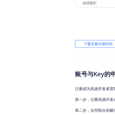
地理围栏
{

- (
void
)configLoc
//停止定位
{

    [
self
.locati
- (
void
)configLoc
self
.locatio
}

{

self
.locatio
    [
self
.locati
- (
void
)amapLoca
{

    [
self
.locati
    [
self
.locati
下载完整示例代码
//定位错误
NSLog
(
@"%s, 
    [
self
.locati
    [
self
.locati
}

    [
self
.locati
    [
self
.locati
- (
void
)amapLoca
}

账号与Key的
}

{

//定位结果
- (
void
)addCircl
- (
void
)locateAct
NSLog
(
@"loca
{

注册成为高德开发者需
{

}
int
 radius =
//带逆地理的单次
第一步，注册高德开发
    [
self
.locati
//创建circleR
第二步，去控制台创建
    AMapLocation
if
 (error