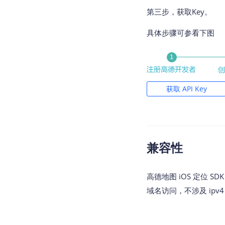
                
        {

第三步，获取Key。
                
NSLo
具体步骤可参看下图
//添加地理围栏
if
 (
    [
self
.locati
            {

//保存地理围栏
            }

    [
self
.regions
获取 API Key
        }

//添加Overlay
//定位信息
    MACircle *ci
NSLog
(
@"
    [
self
.mapView
    [
self
.mapVie
兼容性
//逆地理信
}

if
 (regeo
        {

- (
void
)amapLoca
高德地图 iOS 定位 SD
NSLo
{

域名访问，不涉及 ipv4 
        }

NSLog
(
@"开始
    }];

}

}