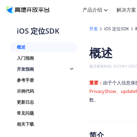
产品介绍
解决方案
空间智能
搜索定位
API
产品定价
NEW
产品介绍
解决方案
文档与支持
定价
iOS 定位SDK
开发
iOS 定位SDK
提供LBS领域的Agent解决方案
Web基础服务API
J
鸿蒙星河版定位SDK
产品定价
HOT
高德开放平台产品介绍
提供各行业LBS解决方案
高德开放平台开发文档与
开放平台产品定价
热门推荐
智能手表
NEW
鸿蒙星河版定位SDK
概述
概述
服务支持
Web高级服务API
提供智能守护与运动出行解决方
技术服务许可
Android定位
查看全部文档
产品定价
入门指南
搜索
HOT
查看全部文档
物流服务API
智能眼镜
GeoHUB自定义地图
NEW
位置、周边、行政区、ID等查询
浏览器定位
最后更新时间: 2025年12月0
开发指南
智能眼镜实时导航及智慧出行解
API
JS
Android
iOS
U
猎鹰服务 API
GeoHUB数据中心
逆地理编码
定位
HOT
参考手册
世界地图
重要：
由于个人信息保
NEW
基于LBS的定位服务
自定义地图
面向开发者提供全球范围内LBS
API
Android
iOS
示例代码
PrivacyShow、up
地理/逆地理编码
认证开发商
数。
智能两轮车
NEW
更新日志
位置名称与经纬度之间转换服务
合规精确的两轮车场景导航
API
JS
Android
iOS
常见问题
地理围栏
手机银行
NEW
虚拟空间围栏服务
相关下载
提供手机银行APP地图应用
API
Android
iOS
简介
天气查询