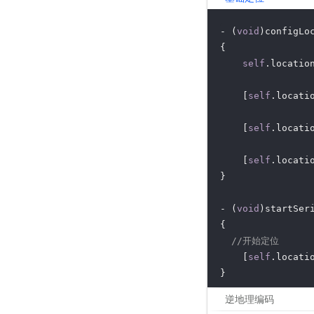
- (
void
)configLoc
{

self
.locatio
    [
self
.locati
    [
self
.locati
    [
self
.locati
}

- (
void
)startSeri
{

//开始定位
    [
self
.locati
}

逆地理编码
- (
void
)stopSeria