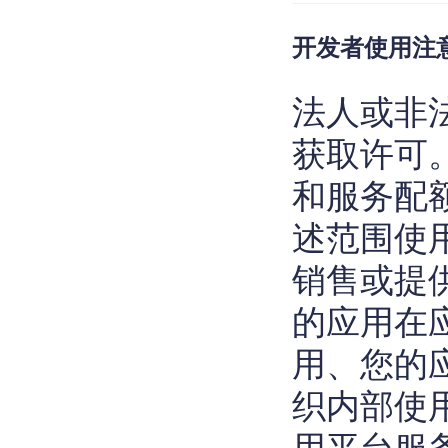
- (
void
)amapLoca
开发者使用注
{

NSLog
(
@"监听
}

法人或非
- (
void
)amapLoca
获取许可
{

NSLog
(
@"进入地
和服务配
}

述范围使
- (
void
)amapLoca
销售或提
{

NSLog
(
@"退出地
的应用在
}
用、您的
织内部使
用平台服