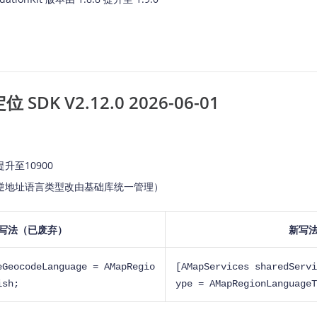
智能外勤调度，提升效益
卫星地形图还原真实地形地貌
物流服务
提供智慧物流API服务接口
公交信息查询
SDK V2.12.0 2026-06-01
查询公交信息
交通路况查询
查询交通态势情况
升至10900
高级路径规划
逆地址语言类型改由基础库统一管理）
高级路径规划等能力
写法（已废弃）
新写
eGeocodeLanguage = AMapRegio
[AMapServices sharedServi
ish;
ype = AMapRegionLanguageT