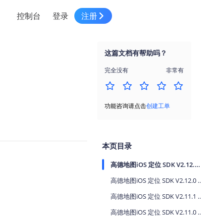
控制台
登录
注册
智慧物流
高级地图工具
鸿蒙星河版平台
高德地图小程序
大模型开发工具
服务
针对物流行业提供解决方案
这篇文档有帮助吗？
世界地图
鸿蒙星河版地图SDK
地图小程序
SKILL专区
常见问题
NEW
HOT
NEW
完全没有
非常有
电商
电商物流行业解决方案
自定义地图
鸿蒙星河版定位SDK
客户管理
MCP Server
创建工单
NEW
HOT
高德开放平台 CLI
地址服务
地图数据可视化 (LOCA)
鸿蒙星河版导航SDK
员工管理
示例中心
NEW
NEW
功能咨询请点击
创建工单
综合地址服务，满足客户全景化需求
地图数据中心 (GeoHUB)
送货提效
合规中心
企业智图
坐标拾取器
地图小程序API
技术服务
一张图轻松管理企业数据
本页目录
高德地图URI Web
空间智能开放平台
智能派单
高德地图iOS 定位 SDK V2.12.2 2026-08-06
一站式精准智能派单解决方案
高德地图URI APP
高德地图iOS 定位 SDK V2.12.0 2026-06-01
空间智能开放平台
NEW
用真实空间信息解答业务问题
高德地图iOS 定位 SDK V2.11.1 2026-04-24
三维模型转换
高德地图iOS 定位 SDK V2.11.0 2025-08-12
微信小程序插件