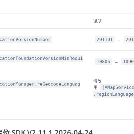
说明
→
cationVersionNumber
201101
201
cationFoundationVersionMinRequi
→
10806
1090
请改
cationManager.reGeocodeLanguag
用
[AMapServic
.regionLanguage
SDK V2.11.1 2026-04-24