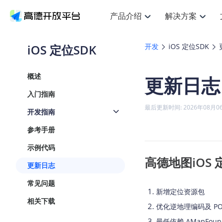
产品介绍
解决方案
空间智能
搜索定位
API
产品定价
JS 
产
NEW
产品介绍
解决方案
文档与支持
定价
iOS 定位SDK
开发
iOS 定位SDK
提供LBS领域的Agent解决方案
Web基础服务API
JS API
鸿蒙星河版定位SDK
产品定价
高级能力
HOT
高德开放平台产品介绍
提供各行业LBS解决方案
高德开放平台开发文档与
开放平台产品定价
热门推荐
智能手表
NEW
鸿蒙星河版定位SDK
概述
更新日志
服务支持
数据可视化
Web高级服务API
提供智能守护与运动出行解决方案
技术服务许可
企业智图
Android定位
Andro
查看全部文档
产品定价
入门指南
搜索
HOT
地图组件
查看全部文档
物流服务API
智能眼镜
GeoHUB自定义地图
云图市场
NEW
位置、周边、行政区、ID等查询接口
浏览器定位
JS API
最后更新时间: 2026年08月0
开发指南
智能眼镜实时导航及智慧出行解决方案
API
JS
Android
iOS
A
URI API
猎鹰服务 API
GeoHUB数据中心
逆地理编码
经纬度转
定位
HOT
参考手册
世界地图
NEW
基于LBS的定位服务
地铁图 JS
自定义地图
7大类4
面向开发者提供全球范围内LBS服务
API
Android
iOS
A
示例代码
地理/逆地理编码
认证开发商
高德地图iOS 定位
商业授权
智能两轮车
NEW
更新日志
位置名称与经纬度之间转换服务
合规精确的两轮车场景导航
API
JS
Android
iOS
A
常见问题
地理围栏
新增定位资源包
手机银行
NEW
虚拟空间围栏服务
相关下载
提供手机银行APP地图应用
优化逆地理编码及 P
API
Android
iOS
A
天气查询
最低依赖 AMapFounda