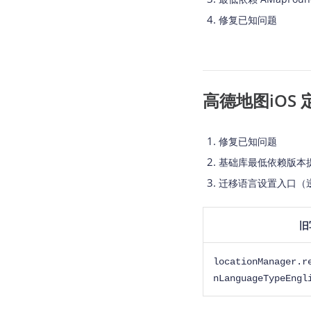
查询目标区域当前/未来天气
修复已知问题
智能硬件定位
通过基站、Wifi获取位置信息
高德地图iOS 定位 
修复已知问题
基础库最低依赖版本提
迁移语言设置入口（
旧
locationManager.r
nLanguageTypeEngl