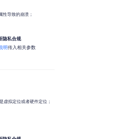
tion属性导致的崩溃；
新隐私合规
说明
传入相关参数
判断是否是虚拟定位或者硬件定位；
新隐私合规