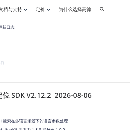
文档与支持
定价
为什么选择高德
网格化营销
三农场景可视化
API
品升级
路线导航
Android 平台
地图产品
iOS 平台
NEW
NEW
更新日志
提供银行网格化营销场景应用
提供乡村振兴三农场景应用
鸿蒙星河版导航SDK
Android 地图SDK
鸿蒙星河版地图SDK
iOS 地图SDK
NEW
HOT
智慧交通
社交
鸿蒙星河版导航SDK
鸿蒙星河版-轻量地图SDK
JS API
SaaS
优化交通资源配置，赋能智慧交通系统
Android 轻量版地图SDK
社交应用位置服务解决方案
iOS 轻量版地图SDK
id定位问题相关
导航
动态地图
HOT
HOT
出行
Android 定位SDK
运动
iOS 定位SDK
轻松地在APP中加入导航能力
动态地图展示、配置
提供Geolocation定位插件
6日
提供网约车等出行场景解决方案
运动类应用解决方案
ndroid
iOS
API
JS
Android
iOS
HarmonyOS
Android 导航SDK
iOS 导航SDK
换为详细结构化的地址
路线规划
3D地图
HOT
HOT
O2O
智能硬件
提供步行、驾车等规划能力
3D动态地图展示、配置
 API
Android 猎鹰SDK
iOS 猎鹰SDK
4种地图元素可定制
到店、到家等多种O2O业务解决方案
智能硬件LBS解决方案
PI
JS
Android
iOS
猎鹰服务
地铁图
 SDK V2.12.2 2026-08-06
相关问题
上门服务调度
零售铺货
提供专业轨迹管理服务
简单易用的移动端地铁线路图开发接口
提供上门业务调度解决方案
零售快消行业，渠道铺货解决方案
PI
Android
iOS
JS
Android
iOS
货车路径规划
静态地图
专业的货车路径规划服务
灵活地将高德地图迁入应用网页
OI 搜索在多语言场景下的语言参数处理
PI
Android
iOS
智能调度引擎
3D地形图
tionKit 版本由 1.8.8 提升至 1.9.0