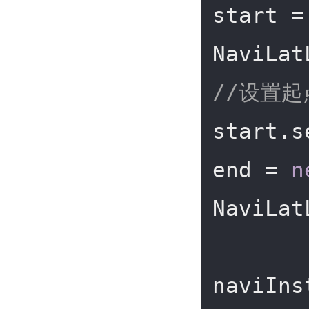
start =
NaviLat
//设置起
start.s
end = 
n
NaviLat
naviIns