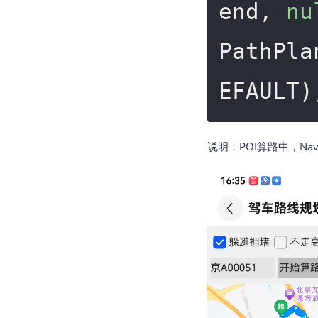
end, 
nu
PathPla
EFAULT)
说明：POI算路中，Na