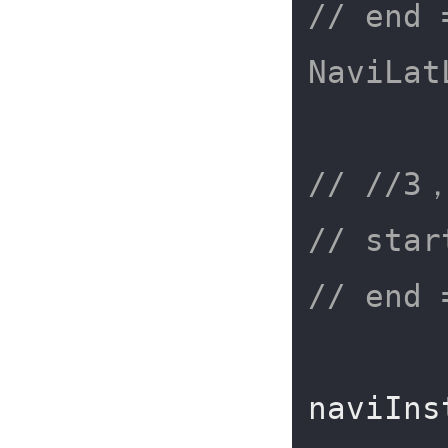
// end 
NaviLat
// //3
// star
// end 
naviIns