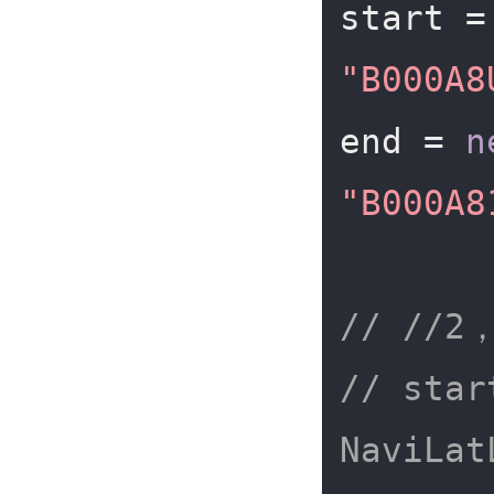
start =
"B000A8
end = 
n
"B000A8
// //
// star
NaviLat