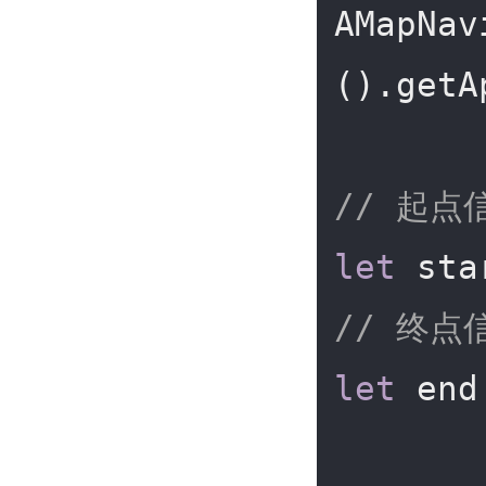
AMapNav
().getA
// 起点
let
 sta
// 终点
let
 end