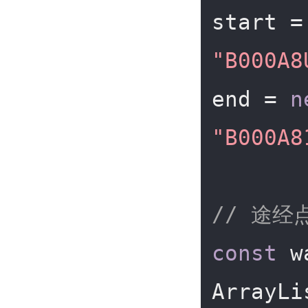
start =
"B000A8
end = 
n
"B000A8
// 途经
const
 w
ArrayLi