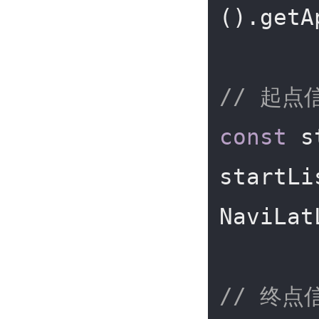
().getA
// 起点
const
 s
startLi
NaviLat
// 终点