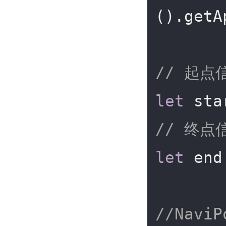
().getA
// 起点
let
 sta
// 终点
let
 end
//Navi