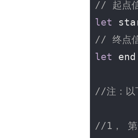
// 起点
let
 sta
// 终点
let
 end
//注：
//1， 第