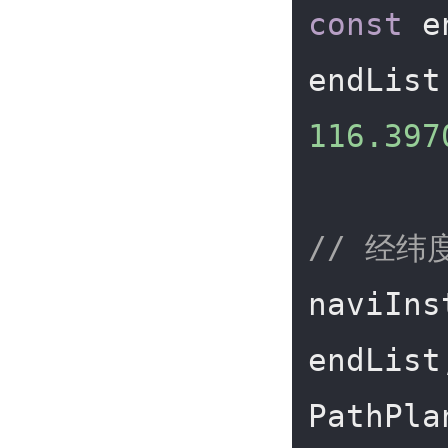
const
 e
endList
116.397
// 经纬
naviIns
endList
PathPla