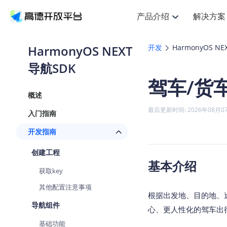
产品介绍
解决方案
空间智能
搜索定位
API
产品定价
NEW
产品介绍
解决方案
文档与支持
定价
HarmonyOS NEXT
开发
HarmonyOS N
提供LBS领域的Agent解决方案
Web基础服务API
J
导航SDK
鸿蒙星河版定位SDK
产品定价
HOT
高德开放平台产品介绍
提供各行业LBS解决方案
高德开放平台开发文档与
开放平台产品定价
热门推荐
智能手表
NEW
鸿蒙星河版定位SDK
驾车/货
服务支持
Web高级服务API
提供智能守护与运动出行解决方
技术服务许可
Android定位
查看全部文档
产品定价
概述
搜索
HOT
查看全部文档
物流服务API
智能眼镜
GeoHUB自定义地图
NEW
位置、周边、行政区、ID等查询
浏览器定位
最后更新时间: 2026年08月0
入门指南
智能眼镜实时导航及智慧出行解
API
JS
Android
iOS
U
猎鹰服务 API
GeoHUB数据中心
逆地理编码
定位
HOT
开发指南
世界地图
NEW
基于LBS的定位服务
自定义地图
面向开发者提供全球范围内LBS
API
Android
iOS
创建工程
地理/逆地理编码
认证开发商
基本介绍
智能两轮车
NEW
获取key
位置名称与经纬度之间转换服务
合规精确的两轮车场景导航
API
JS
Android
iOS
其他配置注意事项
地理围栏
根据出发地、目的地、
手机银行
NEW
虚拟空间围栏服务
导航组件
提供手机银行APP地图应用
心、更人性化的驾车出
API
Android
iOS
基础功能
天气查询