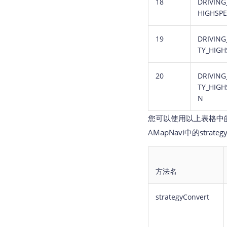
18
DRIVING
HIGHSP
19
DRIVING
TY_HIGH
20
DRIVING
TY_HIGH
N
您可以使用以上表格中的
AMapNavi中的strat
方法名
strategyConvert