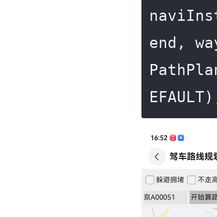
naviIns
end, wa
PathPla