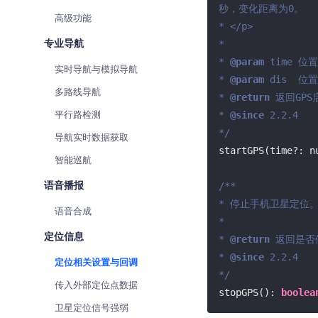
秒，变化距离为0。

查询目标区域当前/未来天气
高级功能
* </p>

智能硬件定位
专业导航
*

通过基站、Wifi获取位置信息
* 
@param
 time 
实时导航与模拟导航
* 
@param
 dis  
多路线导航
* 
@return
 返回GPS
平行路检测
* 
@since
 2.2.4

*/
导航实时数据获取
startGPS(time?: n
智能巡航
语音播报
/**

* 停止手机卫星定位。
语音合成
*

定位信息
* 
@return
 返回是否
* 
@since
 2.2.4

定位相关设置与回调
*/
传入外部定位点数据
stopGPS(): 
boolea
卫星定位信号强弱