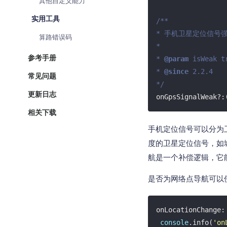
其他自定义能力
实用工具
/**

* 手机卫星定位信号强
算路错误码
*

参考手册
* 
@param 
isWeak 
* 
@since 
2.2.4

常见问题
*/
更新日志
onGpsSignalWeak?:
相关下载
手机定位信号可以分为
度的卫星定位信号，如
航是一个补偿逻辑，它
是否为网络点导航可以使用IA
onLocationChange:
console
.info(
'on