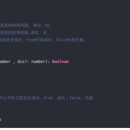
智能外勤调度，提升效益
卫星地形图还原真实地形地貌
物流服务
提供智慧物流API服务接口
位置更新的时间间隔, 单位：秒。

位置更新的距离间隔,单位：米。

公交信息查询
启动是否成功。true代表成功，false代表失败。

查询公交信息
交通路况查询
查询交通态势情况
umber , dis?: number): 
boolean
高级路径规划
高级路径规划等能力


停止手机卫星定位成功。true，成功；false，失败。

n