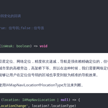
弱变化的回调

true: 信号弱;false：信号强

(
isWeak: boolean
) =>
void
卫星定位、网络定位，精度依次递减，导航是强依赖精确定位的，但
城市里的高楼旁边，高架桥下等。所以在这种时候，我们需要网络定
能够让用户在定位信号弱的区域也享受到较为精准的导航效果。
MapNaviLocation中locationType方法来判断。
 
(
location: IAMapNaviLocation | 
null
) =>
 {

LocationChange'
, location?.locationType)
