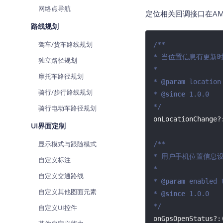
网络点导航
定位相关回调接口在AMap
路线规划
驾车/货车路线规划
/**

* 当位置信息有更新时
独立路径规划
*

摩托车路径规划
* 
@param 
locati
骑行/步行路线规划
* 
@since 
1.0.0

*/
骑行电动车路径规划
onLocationChange?
UI界面定制
显示模式与跟随模式
/**

* 用户手机位置信息
自定义标注
*

自定义交通路线
* 
@param 
enabled
自定义其他图面元素
* 
@since 
1.0.0

*/
自定义UI控件
onGpsOpenStatus?: