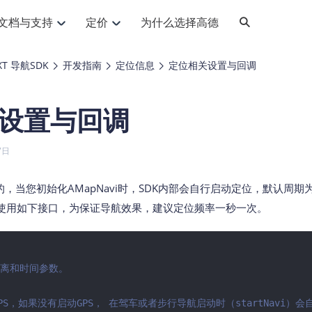
文档与支持
定价
为什么选择高德
网格化营销
三农场景可视化
API
品升级
路线导航
Android 平台
地图产品
iOS 平台
NEW
NEW
EXT 导航SDK
开发指南
定位信息
定位相关设置与回调
提供银行网格化营销场景应用
提供乡村振兴三农场景应用
鸿蒙星河版导航SDK
Android 地图SDK
鸿蒙星河版地图SDK
iOS 地图SDK
NEW
HOT
智慧交通
社交
鸿蒙星河版导航SDK
鸿蒙星河版-轻量地图SDK
设置与回调
JS API
SaaS
优化交通资源配置，赋能智慧交通系统
Android 轻量版地图SDK
社交应用位置服务解决方案
iOS 轻量版地图SDK
id定位问题相关
导航
动态地图
HOT
HOT
出行
Android 定位SDK
运动
iOS 定位SDK
轻松地在APP中加入导航能力
动态地图展示、配置
提供Geolocation定位插件
7日
提供网约车等出行场景解决方案
运动类应用解决方案
ndroid
iOS
API
JS
Android
iOS
HarmonyOS
Android 导航SDK
iOS 导航SDK
换为详细结构化的地址
路线规划
3D地图
HOT
HOT
O2O
智能硬件
的，当您初始化AMapNavi时，SDK内部会自行启动定位，默认周
提供步行、驾车等规划能力
3D动态地图展示、配置
 API
Android 猎鹰SDK
iOS 猎鹰SDK
4种地图元素可定制
到店、到家等多种O2O业务解决方案
智能硬件LBS解决方案
PI
JS
Android
iOS
使用如下接口，为保证导航效果，建议定位频率一秒一次。
猎鹰服务
地铁图
相关问题
上门服务调度
零售铺货
提供专业轨迹管理服务
简单易用的移动端地铁线路图开发接口
提供上门业务调度解决方案
零售快消行业，渠道铺货解决方案
PI
Android
iOS
JS
Android
iOS
货车路径规划
静态地图
距离和时间参数。

专业的货车路径规划服务
灵活地将高德地图迁入应用网页
PI
Android
iOS
PS，如果没有启动GPS， 在驾车或者步行导航启动时（startNavi）
智能调度引擎
3D地形图