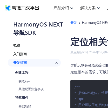
产品介绍
解决方案
空间智能
搜索定位
API
产品定价
JS 
产
NEW
产品介绍
解决方案
文档与支持
定价
HarmonyOS NEXT
开发
HarmonyOS N
提供LBS领域的Agent解决方案
Web基础服务API
JS API
导航SDK
鸿蒙星河版定位SDK
产品定价
高级能力
HOT
高德开放平台产品介绍
提供各行业LBS解决方案
高德开放平台开发文档与
开放平台产品定价
热门推荐
智能手表
NEW
鸿蒙星河版定位SDK
定位相关
服务支持
数据可视化
Web高级服务API
提供智能守护与运动出行解决方案
技术服务许可
企业智图
Android定位
Andro
查看全部文档
产品定价
概述
搜索
HOT
地图组件
查看全部文档
物流服务API
智能眼镜
GeoHUB自定义地图
云图市场
NEW
位置、周边、行政区、ID等查询接口
浏览器定位
JS API
最后更新时间: 2026年08月0
入门指南
智能眼镜实时导航及智慧出行解决方案
API
JS
Android
iOS
A
URI API
猎鹰服务 API
GeoHUB数据中心
逆地理编码
经纬度转
定位
HOT
开发指南
世界地图
导航SDK是强依赖定位
NEW
基于LBS的定位服务
地铁图 JS
自定义地图
7大类4
面向开发者提供全球范围内LBS服务
API
Android
iOS
A
定位频率的需求，可以
创建工程
地理/逆地理编码
认证开发商
商业授权
智能两轮车
NEW
获取key
位置名称与经纬度之间转换服务
合规精确的两轮车场景导航
API
JS
Android
iOS
A
/**

其他配置注意事项
地理围栏
* 启动GPS定位, 带
手机银行
NEW
虚拟空间围栏服务
导航组件
提供手机银行APP地图应用
* <p>

API
Android
iOS
A
* 用户可以手动启动G
基础功能
天气查询