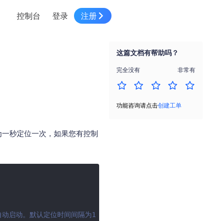
控制台
登录
注册
智慧物流
高级地图工具
鸿蒙星河版平台
高德地图小程序
大模型开发工具
服务
针对物流行业提供解决方案
这篇文档有帮助吗？
世界地图
鸿蒙星河版地图SDK
地图小程序
SKILL专区
常见问题
NEW
HOT
NEW
完全没有
非常有
电商
电商物流行业解决方案
自定义地图
鸿蒙星河版定位SDK
客户管理
MCP Server
创建工单
NEW
HOT
高德开放平台 CLI
地址服务
地图数据可视化 (LOCA)
鸿蒙星河版导航SDK
员工管理
示例中心
NEW
NEW
功能咨询请点击
创建工单
综合地址服务，满足客户全景化需求
地图数据中心 (GeoHUB)
送货提效
合规中心
企业智图
期为一秒定位一次，如果您有控制
坐标拾取器
地图小程序API
技术服务
一张图轻松管理企业数据
高德地图URI Web
空间智能开放平台
智能派单
一站式精准智能派单解决方案
高德地图URI APP
空间智能开放平台
NEW
用真实空间信息解答业务问题
三维模型转换
会自动启动。默认定位时间间隔为1
微信小程序插件