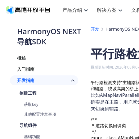
产品介绍
解决方案
文
空间智能
搜索定位
API
产品定价
JS AP
产品
NEW
产品介绍
解决方案
文档与支持
定价
HarmonyOS NEXT
开发
HarmonyOS N
提供LBS领域的Agent解决方案
提
Web基础服务API
JS API
导航SDK
鸿蒙星河版定位SDK
产品定价
高级能力
鸿蒙
HOT
高德开放平台产品介绍
提供各行业LBS解决方案
高德开放平台开发文档与
开放平台产品定价
热门推荐
智能手表
NEW
鸿蒙星河版定位SDK
鸿蒙
平行路检
服务支持
数据可视化JS
Web高级服务API
提供智能守护与运动出行解决方案
技术服务许可
企业智图Sa
优
Android定位
Android
查看全部文档
产品定价
概述
搜索
导航
HOT
地图组件
查看全部文档
物流服务API
智能眼镜
GeoHUB自定义地图
云图市场
NEW
位置、周边、行政区、ID等查询接口
轻松
浏览器定位
JS API提供G
最后更新时间: 2026年08月0
入门指南
智能眼镜实时导航及智慧出行解决方案
提
API
JS
Android
iOS
Andr
URI API
猎鹰服务 API
GeoHUB数据中心
逆地理编码
经纬度转换
定位
路线
HOT
开发指南
平行路检测支持“主辅路
世界地图
O
NEW
基于LBS的定位服务
提供
地铁图 JS A
自定义地图
和辅路，绕城高架的桥上和桥
7大类44种
到
面向开发者提供全球范围内LBS服务
API
Android
iOS
API
创建工程
比如AMapNaviParal
地理/逆地理编码
猎鹰
认证开发商
商业授权相
智能两轮车
确实是在主路，用户就
NEW
获取key
位置名称与经纬度之间转换服务
提供
提
合规精确的两轮车场景导航
来切换到辅路。
API
JS
Android
iOS
API
其他配置注意事项
地理围栏
货车
/**

手机银行
NEW
虚拟空间围栏服务
专业
导航组件
 * 道路切换回调类

提供手机银行APP地图应用
API
Android
iOS
API
 */

基础功能
天气查询
智能
export  class AMapNavi