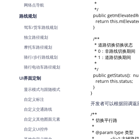
   *

网络点导航
   */

  public getmElevatedRo
路线规划
    return this.mElevat
  }

驾车/货车路线规划
独立路径规划
  /**

   * 道路切换切换状态

摩托车路径规划
   * 0：非路线切换期间

骑行/步行路线规划
   * 1：道路切换期间

   *

骑行电动车路径规划
   */

  public getStatus():  n
UI界面定制
    return this.status;

  }

显示模式与跟随模式
}
自定义标注
开发者可以根据回调返回的
自定义交通路线
/**

自定义其他图面元素
 * 切换平行路

 *

自定义UI控件
 * @param type 类型

 *             <li>1:主辅路切