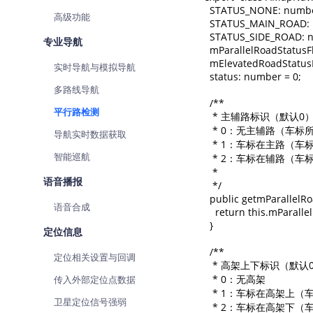
  STATUS_NONE: number
查询目标区域当前/未来天气
智能
高级功能
  STATUS_MAIN_ROAD: n
  STATUS_SIDE_ROAD: n
智能硬件定位
物流
专业导航
  mParallelRoadStatusFl
通过基站、Wifi获取位置信息
提供
  mElevatedRoadStatusF
实时导航与模拟导航
  status: number = 0;

公交
多路线导航
查询
  /**

平行路检测
   * 主辅路标识（默认0）
交通
   * 0：无主辅路（车
导航实时数据获取
查询
   * 1：车标在主路（
智能巡航
   * 2：车标在辅路（
   *

高级
语音播报
   */

高级
  public getmParallelRo
语音合成
    return this.mParalle
  }

定位信息
  /**

定位相关设置与回调
   * 高架上下标识（默认0
   * 0：无高架

传入外部定位点数据
   * 1：车标在高架上
卫星定位信号强弱
   * 2：车标在高架下