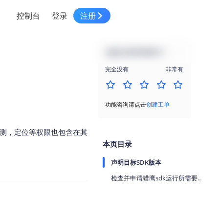
控制台
登录
注册
智慧物流
高级地图工具
鸿蒙星河版平台
高德地图小程序
大模型开发工具
服务
针对物流行业提供解决方案
这篇文档有帮助吗？
世界地图
鸿蒙星河版地图SDK
地图小程序
SKILL专区
常见问题
NEW
HOT
NEW
完全没有
非常有
电商
电商物流行业解决方案
自定义地图
鸿蒙星河版定位SDK
客户管理
MCP Server
创建工单
NEW
HOT
高德开放平台 CLI
地址服务
地图数据可视化 (LOCA)
鸿蒙星河版导航SDK
员工管理
示例中心
NEW
NEW
功能咨询请点击
创建工单
综合地址服务，满足客户全景化需求
地图数据中心 (GeoHUB)
送货提效
合规中心
企业智图
限动态检测，定位等权限也包含在其
坐标拾取器
地图小程序API
技术服务
一张图轻松管理企业数据
本页目录
高德地图URI Web
空间智能开放平台
智能派单
声明目标SDK版本
一站式精准智能派单解决方案
高德地图URI APP
检查并申请猎鹰sdk运行所需要的权限
空间智能开放平台
NEW
用真实空间信息解答业务问题
三维模型转换
微信小程序插件