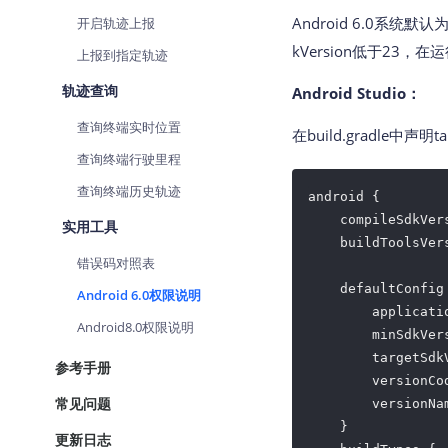
查询目标区域当前/未来天气
Android 6.0系统默
开启轨迹上报
kVersion低于23，
上报到指定轨迹
智能硬件定位
通过基站、Wifi获取位置信息
轨迹查询
Android Studio：
查询终端实时位置
在build.gradle中声明ta
查询终端行驶里程
查询终端历史轨迹
android {

    compileSdkVer
实用工具
    buildToolsVer
错误码对照表
    defaultConfig 
Android 6.0权限说明
        applicati
Android8.0权限说明
        minSdkVer
        targetSdk
参考手册
        versionCo
常见问题
        versionNa
    }

更新日志