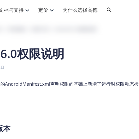
文档与支持
定价
为什么选择高德
网格化营销
三农场景可视化
API
品升级
路线导航
Android 平台
地图产品
iOS 平台
NEW
NEW
K
开发指南
实用工具
Android 6.0权限说明
提供银行网格化营销场景应用
提供乡村振兴三农场景应用
鸿蒙星河版导航SDK
Android 地图SDK
鸿蒙星河版地图SDK
iOS 地图SDK
NEW
HOT
智慧交通
社交
鸿蒙星河版导航SDK
鸿蒙星河版-轻量地图SDK
d 6.0权限说明
JS API
SaaS
优化交通资源配置，赋能智慧交通系统
Android 轻量版地图SDK
社交应用位置服务解决方案
iOS 轻量版地图SDK
id定位问题相关
导航
动态地图
HOT
HOT
出行
Android 定位SDK
运动
iOS 定位SDK
轻松地在APP中加入导航能力
动态地图展示、配置
提供Geolocation定位插件
2日
提供网约车等出行场景解决方案
运动类应用解决方案
ndroid
iOS
API
JS
Android
iOS
HarmonyOS
Android 导航SDK
iOS 导航SDK
换为详细结构化的地址
路线规划
3D地图
HOT
HOT
O2O
智能硬件
在原有的AndroidManifest.xml声明权限的基础上新增了运行时权
提供步行、驾车等规划能力
3D动态地图展示、配置
 API
Android 猎鹰SDK
iOS 猎鹰SDK
4种地图元素可定制
到店、到家等多种O2O业务解决方案
智能硬件LBS解决方案
PI
JS
Android
iOS
猎鹰服务
地铁图
相关问题
上门服务调度
零售铺货
提供专业轨迹管理服务
简单易用的移动端地铁线路图开发接口
提供上门业务调度解决方案
零售快消行业，渠道铺货解决方案
PI
Android
iOS
JS
Android
iOS
货车路径规划
静态地图
专业的货车路径规划服务
灵活地将高德地图迁入应用网页
版本
PI
Android
iOS
智能调度引擎
3D地形图