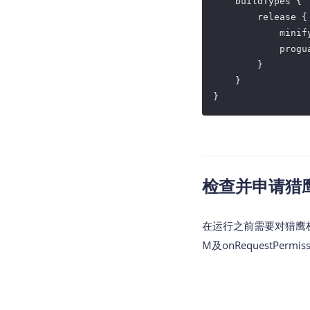
    buildTypes {

        release {

minif
            progu
        }

    }

检查并申请猎鹰
在运行之前需要对猎鹰
M及onRequestPermis