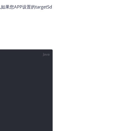
如果您APP设置的targetSd
地图Flutter插件
地图名片
Java