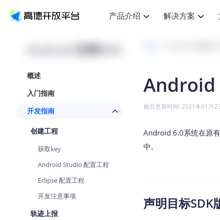
产品介绍
解决方案
空间智能
搜索定位
API
产品定价
JS 
产
NEW
产品介绍
解决方案
文档与支持
定价
Android 猎鹰SDK
开发
Android 猎鹰SD
提供LBS领域的Agent解决方案
Web基础服务API
JS API
鸿蒙星河版定位SDK
产品定价
高级能力
HOT
高德开放平台产品介绍
提供各行业LBS解决方案
高德开放平台开发文档与
开放平台产品定价
热门推荐
智能手表
NEW
鸿蒙星河版定位SDK
概述
Androi
服务支持
数据可视化
Web高级服务API
提供智能守护与运动出行解决方案
技术服务许可
企业智图
Android定位
Andro
查看全部文档
产品定价
入门指南
搜索
HOT
地图组件
查看全部文档
物流服务API
智能眼镜
GeoHUB自定义地图
云图市场
NEW
位置、周边、行政区、ID等查询接口
浏览器定位
JS API
最后更新时间: 2021年01月2
开发指南
智能眼镜实时导航及智慧出行解决方案
API
JS
Android
iOS
A
URI API
猎鹰服务 API
GeoHUB数据中心
逆地理编码
经纬度转
定位
HOT
创建工程
世界地图
Android 6.0系统
NEW
基于LBS的定位服务
地铁图 JS
自定义地图
7大类4
面向开发者提供全球范围内LBS服务
API
Android
iOS
A
中。
获取key
地理/逆地理编码
认证开发商
商业授权
智能两轮车
NEW
Android Studio 配置工程
位置名称与经纬度之间转换服务
合规精确的两轮车场景导航
API
JS
Android
iOS
A
Eclipse 配置工程
地理围栏
手机银行
NEW
开发注意事项
虚拟空间围栏服务
声明目标SDK
提供手机银行APP地图应用
API
Android
iOS
A
轨迹上报
天气查询