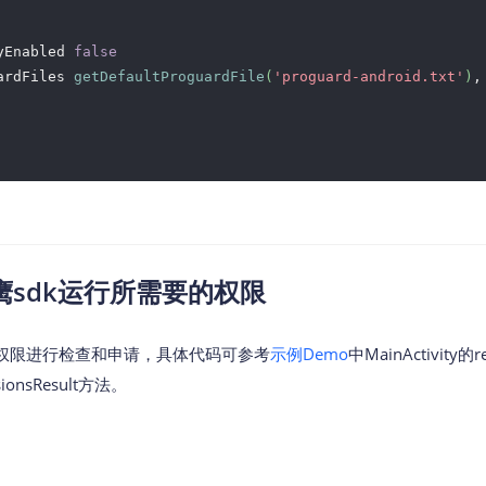
yEnabled 
false
ardFiles 
getDefaultProguardFile
(
'proguard-android.txt'
)
,
sdk运行所需要的权限
权限进行检查和申请，具体代码可参考
示例Demo
中MainActivity的re
sionsResult方法。