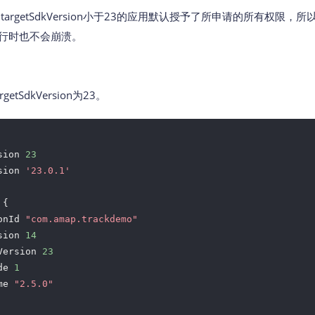
智能外勤调度，提升效益
卫星地形图还原真实地形地貌
认为targetSdkVersion小于23的应用默认授予了所申请的所有权限，所以
在运行时也不会崩溃。
物流服务
提供智慧物流API服务接口
公交信息查询
rgetSdkVersion为23。
查询公交信息
交通路况查询
查询交通态势情况
sion 
23
sion 
'23.0.1'
高级路径规划
高级路径规划等能力
{

onId 
"com.amap.trackdemo"
sion 
14
Version 
23
de 
1
me 
"2.5.0"