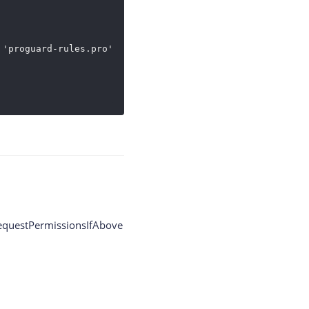
 'proguard-rules.pro'

questPermissionsIfAbove