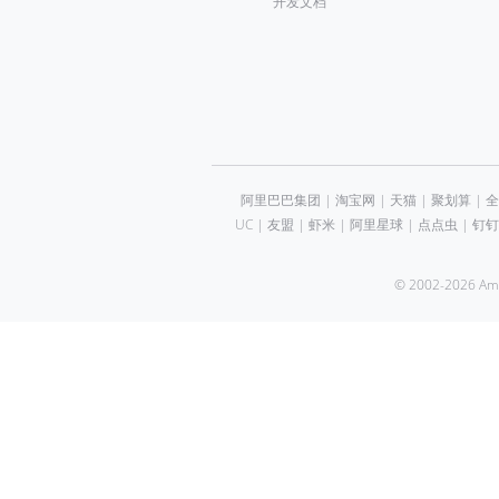
开发文档
阿里巴巴集团
|
淘宝网
|
天猫
|
聚划算
|
全
UC
|
友盟
|
虾米
|
阿里星球
|
点点虫
|
钉钉
© 2002-2026 