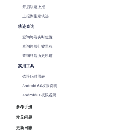
查询目标区域当前/未来天气
智能
开启轨迹上报
上报到指定轨迹
智能硬件定位
物流
通过基站、Wifi获取位置信息
提供
轨迹查询
公交
查询终端实时位置
查询
查询终端行驶里程
交通
查询终端历史轨迹
查询
实用工具
高级
错误码对照表
高级
Android 6.0权限说明
Android8.0权限说明
参考手册
常见问题
更新日志