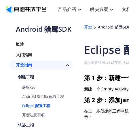
产品介绍
解决方案
文
空间智能
搜索定位
API
产品定价
JS AP
产品
NEW
产品介绍
解决方案
文档与支持
定价
Android 猎鹰SDK
开发
Android 猎鹰SD
提供LBS领域的Agent解决方案
提
Web基础服务API
JS API
鸿蒙星河版定位SDK
产品定价
高级能力
鸿蒙
HOT
高德开放平台产品介绍
提供各行业LBS解决方案
高德开放平台开发文档与
开放平台产品定价
热门推荐
智能手表
NEW
鸿蒙星河版定位SDK
鸿蒙
概述
Eclips
服务支持
数据可视化JS
Web高级服务API
提供智能守护与运动出行解决方案
技术服务许可
企业智图Sa
优
Android定位
Android
查看全部文档
产品定价
入门指南
搜索
导航
HOT
地图组件
查看全部文档
物流服务API
智能眼镜
GeoHUB自定义地图
云图市场
NEW
位置、周边、行政区、ID等查询接口
轻松
浏览器定位
JS API提供G
最后更新时间: 2021年01月2
开发指南
智能眼镜实时导航及智慧出行解决方案
提
API
JS
Android
iOS
Andr
URI API
猎鹰服务 API
GeoHUB数据中心
逆地理编码
经纬度转换
定位
路线
HOT
第 1 步：新建一个
创建工程
世界地图
O
NEW
基于LBS的定位服务
提供
地铁图 JS A
自定义地图
7大类44种
到
面向开发者提供全球范围内LBS服务
API
Android
iOS
API
获取key
新建一个 Empty Activi
地理/逆地理编码
猎鹰
认证开发商
商业授权相
智能两轮车
NEW
Android Studio 配置工程
位置名称与经纬度之间转换服务
提供
第 2 步：添加ja
提
合规精确的两轮车场景导航
API
JS
Android
iOS
API
Eclipse 配置工程
地理围栏
货车
在上一步创建的工程中新建 l
手机银行
NEW
开发注意事项
虚拟空间围栏服务
专业
示：
提供手机银行APP地图应用
API
Android
iOS
API
轨迹上报
天气查询
智能