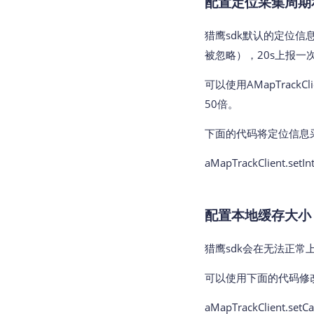
配置定位采集周期
猎鹰sdk默认的定位信
被忽略），20s上报一
可以使用AMapTrack
50倍。
下面的代码将定位信息采
aMapTrackClient.setInt
配置本地缓存大小
猎鹰sdk会在无法正常
可以使用下面的代码修改
aMapTrackClient.setCa