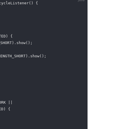
cycleListener() {

ED) {

SHORT).show();

ENGTH_SHORT).show();

RK ||

D) {
