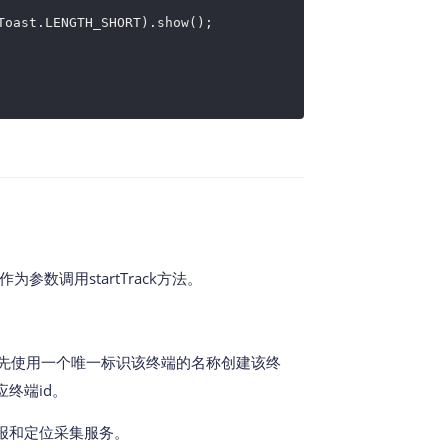
Toast.LENGTH_SHORT).show();

参数调用startTrack方法。
先使用一个唯一标识该终端的名称创建该终
终端id。
报和定位采集服务。