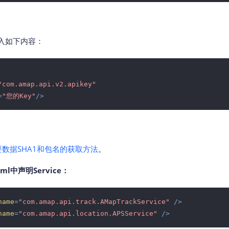
下加入如下内容：
"com.amap.api.v2.apikey"
=
"您的Key"
/>
要数据SHA1和包名的获取方法
。
.xml中声明Service：
name
=
"com.amap.api.track.AMapTrackService"
 />
name
=
"com.amap.api.location.APSService"
 />