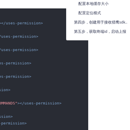
配置本地缓存大小
地图Flutter插件
配置定位模式
XML
地图名片
第四步，创建用于接收猎鹰sdk服务启停状态的监听器
>
</
uses-permission
>
第五步，获取终端id，启动上报
/
uses-permission
>
/
uses-permission
>
es-permission
>
es-permission
>
sion
>
OMMANDS"
>
</
uses-permission
>
ssion
>
-permission
>