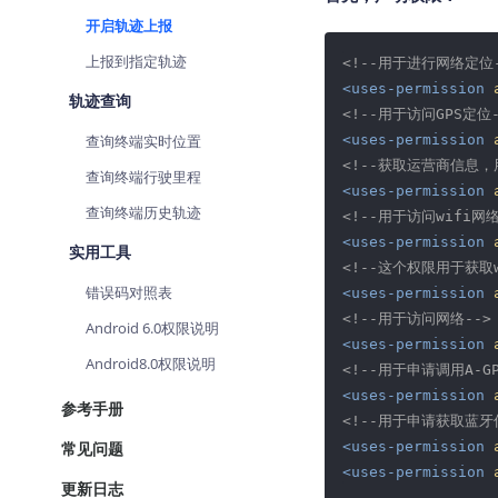
查询目标区域当前/未来天气
开启轨迹上报
上报到指定轨迹
智能硬件定位
<!--用于进行网络定位-
通过基站、Wifi获取位置信息
<
uses-permission
轨迹查询
<!--用于访问GPS定位-
查询终端实时位置
<
uses-permission
<!--获取运营商信息
查询终端行驶里程
<
uses-permission
查询终端历史轨迹
<!--用于访问wifi
<
uses-permission
实用工具
<!--这个权限用于获取
错误码对照表
<
uses-permission
<!--用于访问网络-->
Android 6.0权限说明
<
uses-permission
Android8.0权限说明
<!--用于申请调用A-GP
<
uses-permission
参考手册
<!--用于申请获取蓝牙
常见问题
<
uses-permission
<
uses-permission
更新日志