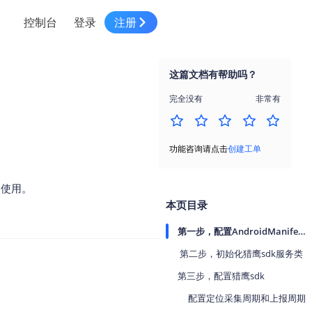
控制台
登录
注册
智慧物流
高级地图工具
鸿蒙星河版平台
高德地图小程序
大模型开发工具
服务
针对物流行业提供解决方案
这篇文档有帮助吗？
世界地图
鸿蒙星河版地图SDK
地图小程序
SKILL专区
常见问题
NEW
HOT
NEW
完全没有
非常有
电商
电商物流行业解决方案
自定义地图
鸿蒙星河版定位SDK
客户管理
MCP Server
创建工单
NEW
HOT
高德开放平台 CLI
地址服务
地图数据可视化 (LOCA)
鸿蒙星河版导航SDK
员工管理
示例中心
NEW
NEW
功能咨询请点击
创建工单
综合地址服务，满足客户全景化需求
地图数据中心 (GeoHUB)
送货提效
合规中心
企业智图
常使用。
坐标拾取器
地图小程序API
技术服务
一张图轻松管理企业数据
本页目录
高德地图URI Web
空间智能开放平台
智能派单
第一步，配置AndroidManifest.xml
一站式精准智能派单解决方案
高德地图URI APP
第二步，初始化猎鹰sdk服务类
空间智能开放平台
NEW
用真实空间信息解答业务问题
第三步，配置猎鹰sdk
三维模型转换
配置定位采集周期和上报周期
微信小程序插件