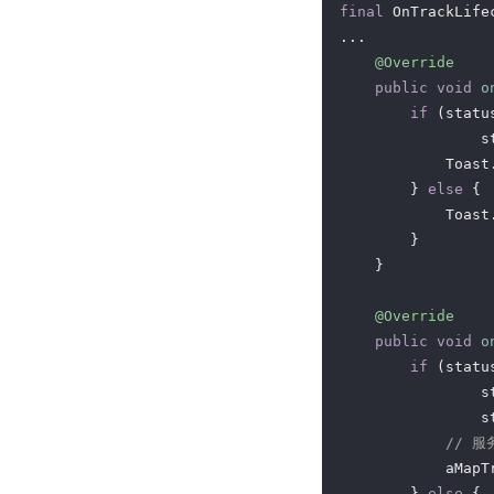
final
 OnTrackLife
...

@Override
public
void
o
if
 (statu
                s
            Toast
        } 
else
 {

            Toast
        }

    }

@Override
public
void
o
if
 (statu
                s
                s
// 
            aMapT
        } 
else
 {
