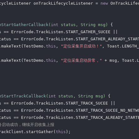
cycleListener onTrackLifecycleListener = 
new
 OnTrackLife
nStartGatherCallback
(
int
 status, String msg)
{

s == ErrorCode.TrackListen.START_GATHER_SUCEE ||

tatus == ErrorCode.TrackListen.START_GATHER_ALREADY_START
.makeText(TestDemo.
this
, 
"定位采集开启成功！"
, Toast.LENGTH_
.makeText(TestDemo.
this
, 
"定位采集启动异常，"
 + msg, Toast.L
nStartTrackCallback
(
int
 status, String msg)
{

s == ErrorCode.TrackListen.START_TRACK_SUCEE ||

tatus == ErrorCode.TrackListen.START_TRACK_SUCEE_NO_NETWO
tatus == ErrorCode.TrackListen.START_TRACK_ALREADY_STARTE
服务启动成功，继续开启收集上报
rackClient.startGather(
this
);
