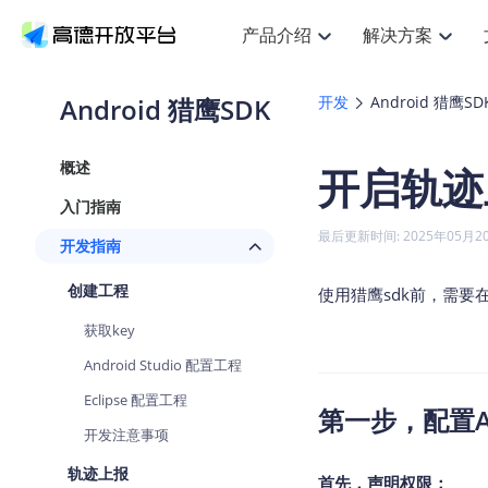
产品介绍
解决方案
空间智能
搜索定位
API
产品定价
JS 
产
NEW
产品介绍
解决方案
文档与支持
定价
Android 猎鹰SDK
开发
Android 猎鹰SD
提供LBS领域的Agent解决方案
Web基础服务API
JS API
鸿蒙星河版定位SDK
产品定价
高级能力
HOT
高德开放平台产品介绍
提供各行业LBS解决方案
高德开放平台开发文档与
开放平台产品定价
热门推荐
智能手表
NEW
鸿蒙星河版定位SDK
概述
开启轨迹
服务支持
数据可视化
Web高级服务API
提供智能守护与运动出行解决方案
技术服务许可
企业智图
Android定位
Andro
查看全部文档
产品定价
入门指南
搜索
HOT
地图组件
查看全部文档
物流服务API
智能眼镜
GeoHUB自定义地图
云图市场
NEW
位置、周边、行政区、ID等查询接口
浏览器定位
JS API
最后更新时间: 2025年05月2
开发指南
智能眼镜实时导航及智慧出行解决方案
API
JS
Android
iOS
A
URI API
猎鹰服务 API
GeoHUB数据中心
逆地理编码
经纬度转
定位
HOT
创建工程
世界地图
使用猎鹰sdk前，需要在
NEW
基于LBS的定位服务
地铁图 JS
自定义地图
7大类4
面向开发者提供全球范围内LBS服务
API
Android
iOS
A
获取key
地理/逆地理编码
认证开发商
商业授权
智能两轮车
NEW
Android Studio 配置工程
位置名称与经纬度之间转换服务
合规精确的两轮车场景导航
API
JS
Android
iOS
A
Eclipse 配置工程
第一步，配置Andr
地理围栏
手机银行
NEW
开发注意事项
虚拟空间围栏服务
提供手机银行APP地图应用
API
Android
iOS
A
轨迹上报
天气查询
首先，声明权限：