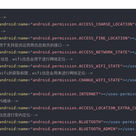
智能外勤调度，提升效益
卫星地形图还原真实地形地貌
物流服务
->
提供智慧物流API服务接口
android:name
=
"android.permission.ACCESS_COARSE_LOCATION"
->
公交信息查询
android:name
=
"android.permission.ACCESS_FINE_LOCATION"
>
<
查询公交信息
，用于支持提供运营商信息相关的接口-->
android:name
=
"android.permission.ACCESS_NETWORK_STATE"
>
<
交通路况查询
网络信息，wifi信息会用于进行网络定位-->
查询交通态势情况
android:name
=
"android.permission.ACCESS_WIFI_STATE"
>
</
us
wifi的获取权限，wifi信息会用来进行网络定位-->
高级路径规划
android:name
=
"android.permission.CHANGE_WIFI_STATE"
>
</
us
高级路径规划等能力
android:name
=
"android.permission.INTERNET"
>
</
uses-permis
S模块-->
android:name
=
"android.permission.ACCESS_LOCATION_EXTRA_C
信息进行室内定位-->
android:name
=
"android.permission.BLUETOOTH"
>
</
uses-permi
android:name
=
"android.permission.BLUETOOTH_ADMIN"
>
</
uses