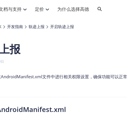
文档与支持
定价
为什么选择高德
网格化营销
三农场景可视化
API
品升级
路线导航
Android 平台
地图产品
iOS 平台
NEW
NEW
K
开发指南
轨迹上报
开启轨迹上报
提供银行网格化营销场景应用
提供乡村振兴三农场景应用
鸿蒙星河版导航SDK
Android 地图SDK
鸿蒙星河版地图SDK
iOS 地图SDK
NEW
HOT
智慧交通
社交
鸿蒙星河版导航SDK
鸿蒙星河版-轻量地图SDK
上报
JS API
SaaS
优化交通资源配置，赋能智慧交通系统
Android 轻量版地图SDK
社交应用位置服务解决方案
iOS 轻量版地图SDK
id定位问题相关
导航
动态地图
HOT
HOT
出行
Android 定位SDK
运动
iOS 定位SDK
轻松地在APP中加入导航能力
动态地图展示、配置
提供Geolocation定位插件
0日
提供网约车等出行场景解决方案
运动类应用解决方案
ndroid
iOS
API
JS
Android
iOS
HarmonyOS
Android 导航SDK
iOS 导航SDK
换为详细结构化的地址
路线规划
3D地图
HOT
HOT
O2O
智能硬件
AndroidManifest.xml文件中进行相关权限设置，确保功能可以正
提供步行、驾车等规划能力
3D动态地图展示、配置
 API
Android 猎鹰SDK
iOS 猎鹰SDK
4种地图元素可定制
到店、到家等多种O2O业务解决方案
智能硬件LBS解决方案
PI
JS
Android
iOS
猎鹰服务
地铁图
相关问题
上门服务调度
零售铺货
提供专业轨迹管理服务
简单易用的移动端地铁线路图开发接口
提供上门业务调度解决方案
零售快消行业，渠道铺货解决方案
PI
Android
iOS
JS
Android
iOS
oidManifest.xml
货车路径规划
静态地图
专业的货车路径规划服务
灵活地将高德地图迁入应用网页
PI
Android
iOS
智能调度引擎
3D地形图