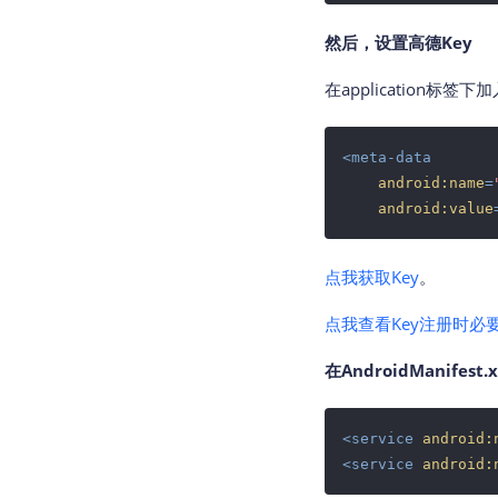
然后，设置高德Key
在application标签
<
meta-data
android:name
=
android:value
点我获取Key
。
点我查看Key注册时必
在AndroidManifest
<
service
android:
<
service
android: