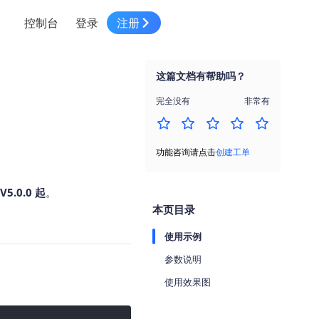
控制台
登录
注册
智慧物流
高级地图工具
鸿蒙星河版平台
高德地图小程序
大模型开发工具
服务
针对物流行业提供解决方案
这篇文档有帮助吗？
世界地图
鸿蒙星河版地图SDK
地图小程序
SKILL专区
常见问题
NEW
HOT
NEW
完全没有
非常有
电商
电商物流行业解决方案
自定义地图
鸿蒙星河版定位SDK
客户管理
MCP Server
创建工单
NEW
HOT
高德开放平台 CLI
地址服务
地图数据可视化 (LOCA)
鸿蒙星河版导航SDK
员工管理
示例中心
NEW
NEW
功能咨询请点击
创建工单
综合地址服务，满足客户全景化需求
地图数据中心 (GeoHUB)
送货提效
合规中心
企业智图
5.0.0 起
。
坐标拾取器
地图小程序API
技术服务
一张图轻松管理企业数据
本页目录
高德地图URI Web
空间智能开放平台
智能派单
使用示例
一站式精准智能派单解决方案
高德地图URI APP
参数说明
空间智能开放平台
NEW
用真实空间信息解答业务问题
使用效果图
三维模型转换
微信小程序插件