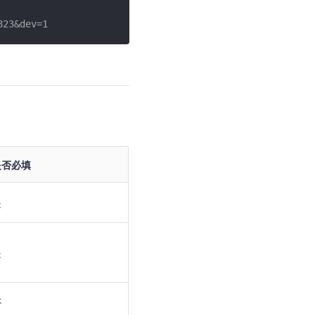
地图Flutter插件
823&dev=1
地图名片
是否必填
是
是
否