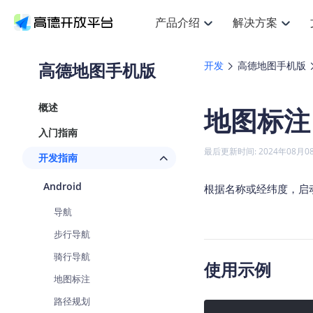
产品介绍
解决方案
空间智能
搜索定位
API
产品定价
JS 
产
NEW
产品介绍
解决方案
文档与支持
定价
高德地图手机版
开发
高德地图手机版
提供LBS领域的Agent解决方案
Web基础服务API
JS API
鸿蒙星河版定位SDK
产品定价
高级能力
HOT
高德开放平台产品介绍
提供各行业LBS解决方案
高德开放平台开发文档与
开放平台产品定价
热门推荐
智能手表
NEW
鸿蒙星河版定位SDK
概述
地图标注
服务支持
数据可视化
Web高级服务API
提供智能守护与运动出行解决方案
技术服务许可
企业智图
Android定位
Andro
查看全部文档
产品定价
入门指南
搜索
HOT
地图组件
查看全部文档
物流服务API
智能眼镜
GeoHUB自定义地图
云图市场
NEW
位置、周边、行政区、ID等查询接口
浏览器定位
JS API
最后更新时间: 2024年08月0
开发指南
智能眼镜实时导航及智慧出行解决方案
API
JS
Android
iOS
A
URI API
猎鹰服务 API
GeoHUB数据中心
逆地理编码
经纬度转
定位
HOT
Android
世界地图
根据名称或经纬度，启
NEW
基于LBS的定位服务
地铁图 JS
自定义地图
7大类4
面向开发者提供全球范围内LBS服务
API
Android
iOS
A
导航
地理/逆地理编码
认证开发商
商业授权
智能两轮车
NEW
步行导航
位置名称与经纬度之间转换服务
合规精确的两轮车场景导航
API
JS
Android
iOS
A
骑行导航
使用示例
地理围栏
手机银行
NEW
地图标注
虚拟空间围栏服务
提供手机银行APP地图应用
API
Android
iOS
A
路径规划
天气查询