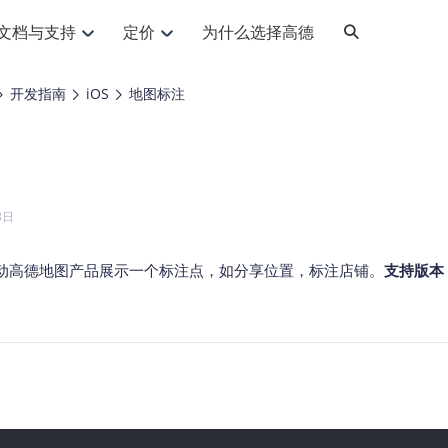
文档与支持
定价
为什么选择高德
网格化营销
三农场景可视化
API
品升级
路线导航
Android 平台
地图产品
iOS 平台
NEW
NEW
开发指南
iOS
地图标注
提供银行网格化营销场景应用
提供乡村振兴三农场景应用
鸿蒙星河版导航SDK
Android 地图SDK
鸿蒙星河版地图SDK
iOS 地图SDK
NEW
HOT
智慧交通
社交
鸿蒙星河版导航SDK
鸿蒙星河版-轻量地图SDK
JS API
SaaS
优化交通资源配置，赋能智慧交通系统
Android 轻量版地图SDK
社交应用位置服务解决方案
iOS 轻量版地图SDK
id定位问题相关
导航
动态地图
HOT
HOT
出行
Android 定位SDK
运动
iOS 定位SDK
轻松地在APP中加入导航能力
动态地图展示、配置
提供Geolocation定位插件
8日
提供网约车等出行场景解决方案
运动类应用解决方案
ndroid
iOS
API
JS
Android
iOS
HarmonyOS
Android 导航SDK
iOS 导航SDK
换为详细结构化的地址
路线规划
3D地图
HOT
HOT
O2O
智能硬件
动高德地图产品展示一个标注点，如分享位置，标注店铺。
支持版本 V
提供步行、驾车等规划能力
3D动态地图展示、配置
 API
Android 猎鹰SDK
iOS 猎鹰SDK
4种地图元素可定制
到店、到家等多种O2O业务解决方案
智能硬件LBS解决方案
PI
JS
Android
iOS
猎鹰服务
地铁图
相关问题
上门服务调度
零售铺货
提供专业轨迹管理服务
简单易用的移动端地铁线路图开发接口
提供上门业务调度解决方案
零售快消行业，渠道铺货解决方案
PI
Android
iOS
JS
Android
iOS
货车路径规划
静态地图
专业的货车路径规划服务
灵活地将高德地图迁入应用网页
PI
Android
iOS
智能调度引擎
3D地形图