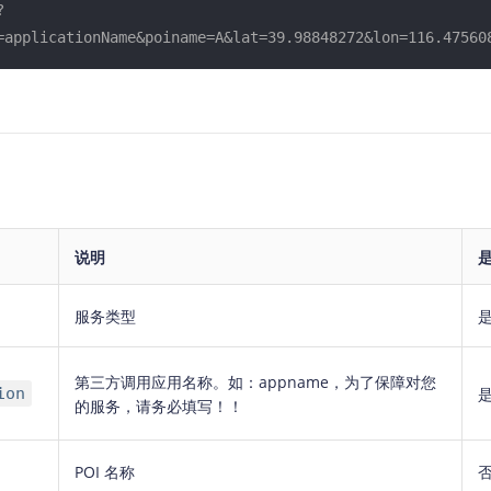
?
智能外勤调度，提升效益
卫星地形图还原真实地形地貌
=applicationName&poiname=A&lat=39.98848272&lon=116.47560
物流服务
提供智慧物流API服务接口
公交信息查询
查询公交信息
交通路况查询
查询交通态势情况
说明
高级路径规划
高级路径规划等能力
服务类型
第三方调用应用名称。如：appname，为了保障对您
ion
的服务，请务必填写！！
POI 名称