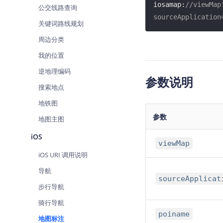
iosamap:
//viewMap
公交线路查询
查询目标区域当前/未来天气
sourceApplication
关键词路线规划
智能硬件定位
周边分类
通过基站、Wifi获取位置信息
我的位置
逆地理编码
参数说明
搜索地点
地铁图
参数
地图主图
iOS
viewMap
iOS URI 调用说明
导航
sourceApplicat
步行导航
骑行导航
poiname
地图标注