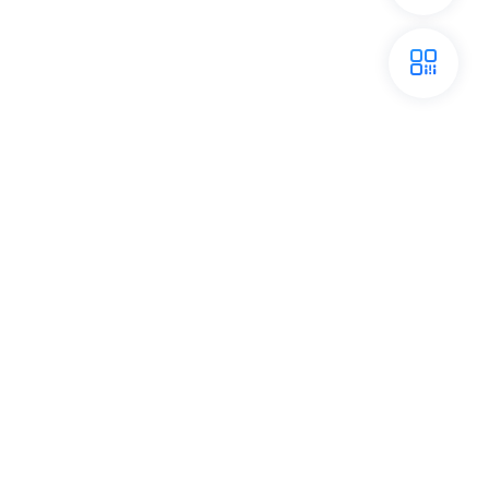
开放平台
关注我们
liOS
|
阿里通信
|
一淘
|
万网
|
高德
|