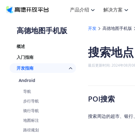
产品介绍
解决方案
空间智能
搜索定位
API
产品定价
JS
产
NEW
产品介绍
解决方案
文档与支持
定价
高德地图手机版
开发
高德地图手机版
提供LBS领域的Agent解决方案
Web基础服务API
JS API
鸿蒙星河版定位SDK
产品定价
高级能
HOT
高德开放平台产品介绍
提供各行业LBS解决方案
高德开放平台开发文档与
开放平台产品定价
热门推荐
智能手表
NEW
鸿蒙星河版定位SDK
概述
搜索地点
服务支持
数据可视
Web高级服务API
提供智能守护与运动出行解决方案
技术服务许可
企业智图
Android定位
Andr
查看全部文档
产品定价
入门指南
搜索
HOT
地图组
查看全部文档
物流服务API
智能眼镜
GeoHUB自定义地图
云图市
NEW
位置、周边、行政区、ID等查询接口
浏览器定位
JS AP
最后更新时间: 2024年08月0
开发指南
智能眼镜实时导航及智慧出行解决方案
API
JS
Android
iOS
URI AP
猎鹰服务 API
GeoHUB数据中心
逆地理编码
经纬度
定位
HOT
Android
世界地图
NEW
基于LBS的定位服务
地铁图 J
自定义地图
7大类
面向开发者提供全球范围内LBS服务
API
Android
iOS
导航
地理/逆地理编码
认证开发商
POI搜索
商业授
智能两轮车
NEW
步行导航
位置名称与经纬度之间转换服务
合规精确的两轮车场景导航
API
JS
Android
iOS
骑行导航
地理围栏
搜索周边的超市、银行
手机银行
NEW
地图标注
虚拟空间围栏服务
提供手机银行APP地图应用
API
Android
iOS
路径规划
天气查询