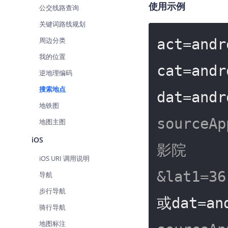
使用示例
公交线路查询
查询目标区域当前/未来天气
关键词路线规划
智能硬件定位
周边分类
通过基站、Wifi获取位置信息
act=andr
我的位置
cat=andr
逆地理编码
搜索地点
dat=andr
地铁图
sourceA
地图主图
iOS
影院
iOS URI 调用说明
&lat1=36
导航
步行导航
或dat=an
骑行导航
地图标注