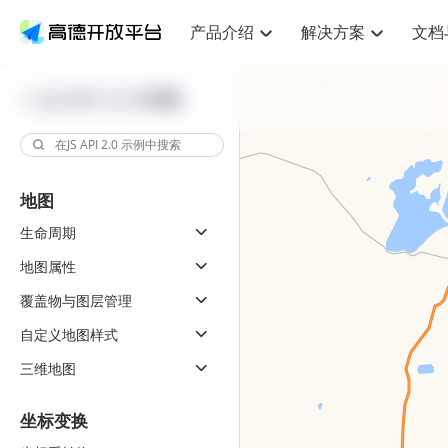
产品介绍
解决方案
文档
空间智能
网
NEW
搜索定位
API
产品定价
JS API
产品升
产品介绍
解决方案
文档与支持
定价
JS API 2.0 示例
提供LBS领域的Agent解决方案
提供
鸿蒙星河版定位SDK
Web基础服务API
产品定价
JS API
高级能力
鸿蒙星
HOT
高德开放平台产品介绍
提供各行业LBS解决方案
高德开放平台开发文档与
开放平台产品定价
热门推荐
智能手表
智
NEW
鸿蒙星河版定位SDK
鸿蒙星
服务支持
提供智能守护与运动出行解决方案
优化
Web高级服务API
技术服务许可
数据可视化JS 
企业智图Saa
Android定位
Android定位
查看全部文档
产品定价
地图
搜索
导航
HOT
查看全部文档
智能眼镜
出
浏览器定位
NEW
JS API提供Geo
物流服务API
GeoHUB自定义地图
地图组件
云图市场
位置、周边、行政区、ID等查询接口
轻松地
生命周期
智能眼镜实时导航及智慧出行解决方案
提供
API
JS
Android
iOS
Androi
逆地理编码
经纬度转换为详
猎鹰服务 API
GeoHUB数据中心
URI API
定位
路线
地图属性
HOT
世界地图
O2
NEW
自定义地图
7大类44种地图
基于LBS的定位服务
提供步
面向开发者提供全球范围内LBS服务
到店
地铁图 JS AP
覆盖物与图层管理
API
Android
iOS
API
认证开发商
商业授权相关问
地理/逆地理编码
猎鹰
自定义地图样式
智能两轮车
上
NEW
位置名称与经纬度之间转换服务
提供专
合规精确的两轮车场景导航
提供
三维地图
API
JS
Android
iOS
API
地理围栏
货车
手机银行
NEW
虚拟空间围栏服务
专业的
坐标变换
提供手机银行APP地图应用
API
Android
iOS
API