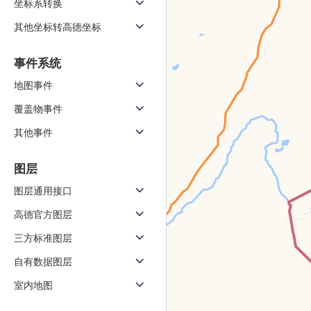
坐标系转换
天气查询
智能
查询目标区域当前/未来天气
智能外
其他坐标转高德坐标
智能硬件定位
物流
事件系统
通过基站、Wifi获取位置信息
提供智
地图事件
公交
覆盖物事件
查询公
其他事件
交通
查询交
图层
高级
图层通用接口
高级路
高德官方图层
三方标准图层
自有数据图层
室内地图