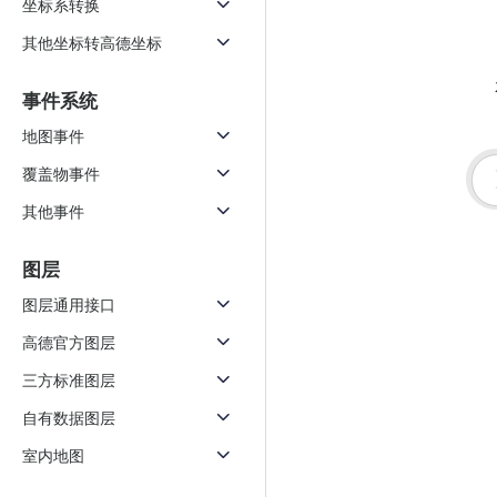
坐标系转换
天气查询
智能
查询目标区域当前/未来天气
智能外
其他坐标转高德坐标
智能硬件定位
物流
事件系统
通过基站、Wifi获取位置信息
提供智
地图事件
公交
覆盖物事件
查询公
其他事件
交通
查询交
图层
高级
图层通用接口
高级路
高德官方图层
三方标准图层
自有数据图层
室内地图