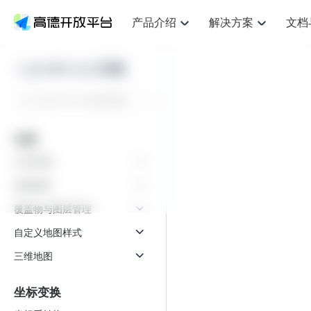
产品介绍
解决方案
文档
空间智能
网
NEW
搜索定位
API
产品定价
JS API
产品升
产品介绍
解决方案
文档与支持
定价
JS API 2.0 示例
提供LBS领域的Agent解决方案
提供
鸿蒙星河版定位SDK
Web基础服务API
产品定价
JS API
高级能力
鸿蒙星
HOT
高德开放平台产品介绍
提供各行业LBS解决方案
高德开放平台开发文档与
开放平台产品定价
热门推荐
智能手表
智
NEW
鸿蒙星河版定位SDK
鸿蒙星
服务支持
提供智能守护与运动出行解决方案
优化
Web高级服务API
技术服务许可
数据可视化JS 
企业智图Saa
Android定位
Android定位
查看全部文档
产品定价
地图
搜索
导航
HOT
查看全部文档
智能眼镜
出
浏览器定位
NEW
JS API提供Geo
物流服务API
GeoHUB自定义地图
地图组件
云图市场
位置、周边、行政区、ID等查询接口
轻松地
生命周期
智能眼镜实时导航及智慧出行解决方案
提供
API
JS
Android
iOS
Androi
逆地理编码
经纬度转换为详
猎鹰服务 API
GeoHUB数据中心
URI API
定位
路线
地图属性
HOT
世界地图
O2
NEW
自定义地图
7大类44种地图
基于LBS的定位服务
提供步
面向开发者提供全球范围内LBS服务
到店
地铁图 JS AP
覆盖物与图层管理
API
Android
iOS
API
认证开发商
商业授权相关问
地理/逆地理编码
猎鹰
自定义地图样式
智能两轮车
上
NEW
位置名称与经纬度之间转换服务
提供专
合规精确的两轮车场景导航
提供
三维地图
API
JS
Android
iOS
API
地理围栏
货车
手机银行
NEW
虚拟空间围栏服务
专业的
坐标变换
提供手机银行APP地图应用
API
Android
iOS
API