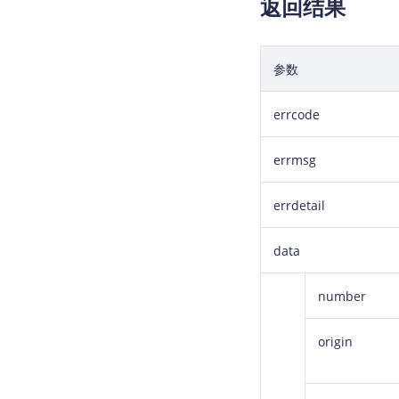
返回结果
参数
errcode
errmsg
errdetail
data
number
origin