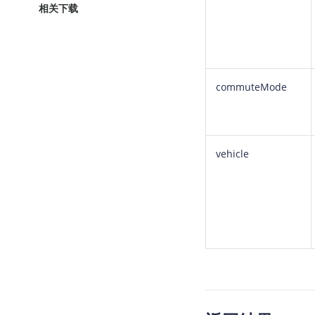
相关下载
commuteMode
vehicle