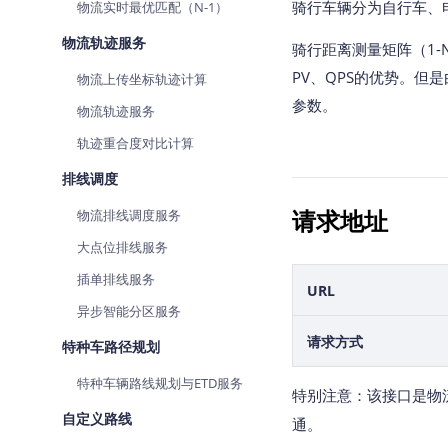
​骑行车辆分为自行车
物流实时最优匹配（N-1）
查询目标区域当前/未来天气
智能
物流轨迹服务
骑行距离测量矩阵（1
智能硬件定位
物流
PV、QPS的优势。
物流上传坐标轨迹计算
通过基站、Wifi获取位置信息
提供
参数。
物流轨迹服务
公交
查询
轨迹重合度对比计算
排线调度
交通
查询
请求地址
物流排线调度服务
高级
大点位排线服务
高级
插单排线服务
URL
异步智能分区服务
请求方式
特种车路径规划
特种车辆路线规划与ETD服务
特别注意：该接口是物
自定义路线
通。