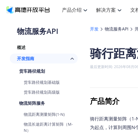
产品介绍
解决方案
文
空间智能
搜索定位
API
产品定价
JS AP
产品
NEW
产品介绍
解决方案
文档与支持
定价
物流服务API
开发
物流服务API
提供LBS领域的Agent解决方案
提
Web基础服务API
JS API
鸿蒙星河版定位SDK
产品定价
高级能力
鸿蒙
HOT
高德开放平台产品介绍
提供各行业LBS解决方案
高德开放平台开发文档与
开放平台产品定价
热门推荐
智能手表
NEW
鸿蒙星河版定位SDK
鸿蒙
概述
骑行距离
服务支持
数据可视化JS
Web高级服务API
提供智能守护与运动出行解决方案
技术服务许可
企业智图Sa
优
Android定位
Android
查看全部文档
产品定价
开发指南
搜索
导航
HOT
地图组件
查看全部文档
物流服务API
智能眼镜
GeoHUB自定义地图
云图市场
NEW
位置、周边、行政区、ID等查询接口
轻松
浏览器定位
JS API提供G
最后更新时间: 2026年08月0
智能眼镜实时导航及智慧出行解决方案
提
API
JS
Android
iOS
Andr
货车路径规划
URI API
猎鹰服务 API
GeoHUB数据中心
逆地理编码
经纬度转换
定位
路线
HOT
世界地图
O
货车路径规划基础版
NEW
基于LBS的定位服务
提供
地铁图 JS A
自定义地图
7大类44种
到
面向开发者提供全球范围内LBS服务
API
Android
iOS
API
货车路径规划高级版
地理/逆地理编码
猎鹰
认证开发商
产品简介
商业授权相
智能两轮车
NEW
物流矩阵服务
位置名称与经纬度之间转换服务
提供
提
合规精确的两轮车场景导航
API
JS
Android
iOS
API
物流距离测量矩阵(1-N)
地理围栏
货车
骑行距离测量矩阵（1
手机银行
NEW
虚拟空间围栏服务
专业
物流长途距离计算矩阵（M-
提供手机银行APP地图应用
为起点，计算到周围N
API
Android
iOS
API
N）
天气查询
智能