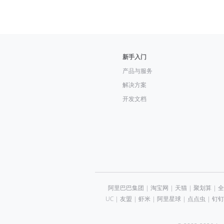
新手入门
产品与服务
解决方案
开发文档
阿里巴巴集团
|
淘宝网
|
天猫
|
聚划算
|
全
UC
|
友盟
|
虾米
|
阿里星球
|
点点虫
|
钉钉