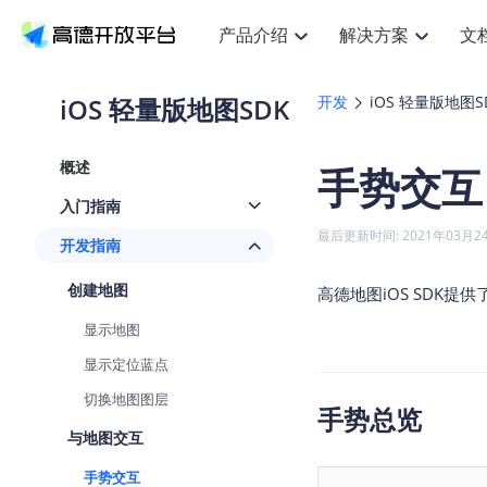
产品介绍
解决方案
文
空间智能
搜索定位
API
产品定价
JS AP
产品
NEW
产品介绍
解决方案
文档与支持
定价
iOS 轻量版地图SDK
开发
iOS 轻量版地图S
提供LBS领域的Agent解决方案
提
Web基础服务API
JS API
鸿蒙星河版定位SDK
产品定价
高级能力
鸿蒙
HOT
高德开放平台产品介绍
提供各行业LBS解决方案
高德开放平台开发文档与
开放平台产品定价
热门推荐
智能手表
NEW
鸿蒙星河版定位SDK
鸿蒙
概述
手势交互
服务支持
数据可视化JS
Web高级服务API
提供智能守护与运动出行解决方案
技术服务许可
企业智图Sa
优
Android定位
Android
查看全部文档
产品定价
入门指南
搜索
导航
HOT
地图组件
查看全部文档
物流服务API
智能眼镜
GeoHUB自定义地图
云图市场
NEW
位置、周边、行政区、ID等查询接口
轻松
浏览器定位
JS API提供G
最后更新时间: 2021年03月2
开发指南
智能眼镜实时导航及智慧出行解决方案
提
API
JS
Android
iOS
Andr
URI API
猎鹰服务 API
GeoHUB数据中心
逆地理编码
经纬度转换
定位
路线
HOT
创建地图
世界地图
O
高德地图iOS SDK
NEW
基于LBS的定位服务
提供
地铁图 JS A
自定义地图
7大类44种
到
面向开发者提供全球范围内LBS服务
API
Android
iOS
API
显示地图
地理/逆地理编码
猎鹰
认证开发商
商业授权相
智能两轮车
NEW
显示定位蓝点
位置名称与经纬度之间转换服务
提供
提
合规精确的两轮车场景导航
API
JS
Android
iOS
API
切换地图图层
手势总览
地理围栏
货车
手机银行
NEW
虚拟空间围栏服务
专业
与地图交互
提供手机银行APP地图应用
API
Android
iOS
API
手势交互
天气查询
智能