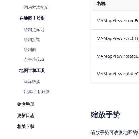
名称
查询目标区域当前/未来天气
智能
调用方法交互
智能硬件定位
物流
在地图上绘制
MAMapView.zoomE
通过基站、Wifi获取位置信息
提供
绘制点标记
公交
MAMapView.scrollE
绘制折线
查询
绘制面
MAMapView.rotateE
交通
点平滑移动
查询
地图计算工具
MAMapView.rotate
高级
坐标转换
高级
距离/面积计算
参考手册
缩放手势
更新日志
相关下载
缩放手势可改变地图的