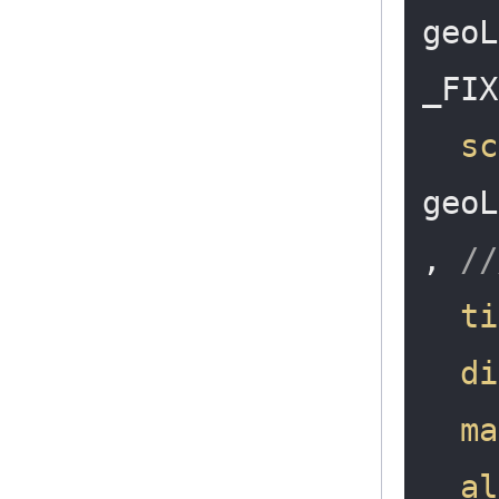
geoL
_FIX
sc
geoL
, 
/
ti
di
ma
al