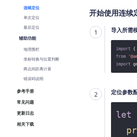
查询目标区域当前/未来天气
连续定位
开始使用连续
单次定位
智能硬件定位
通过基站、Wifi获取位置信息
最后定位
导入所需
1
辅助功能
import
地理围栏
from
'@a
坐标转换与位置判断
import
 g
两点间距离计算
错误码说明
参考手册
定位参数
2
常见问题
let
 
更新日志
相关下载
pr