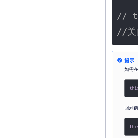
// t
//
提示
如需
thi
回到
thi