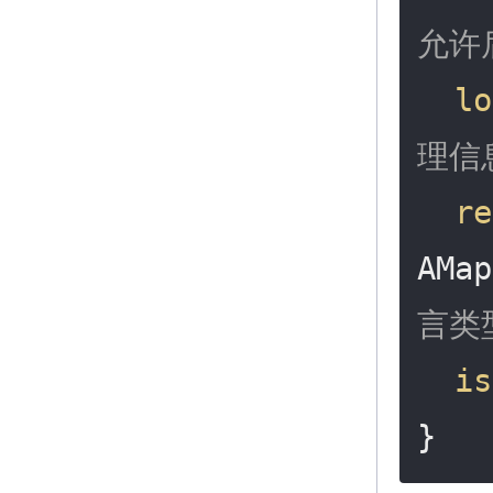
允许
lo
理信
re
AMap
言类
is
}