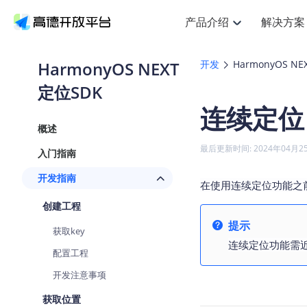
产品介绍
解决方案
空间智能
搜索定位
API
产品定价
NEW
产品介绍
解决方案
文档与支持
定价
HarmonyOS NEXT
开发
HarmonyOS NE
提供LBS领域的Agent解决方案
Web基础服务API
J
定位SDK
鸿蒙星河版定位SDK
产品定价
HOT
高德开放平台产品介绍
提供各行业LBS解决方案
高德开放平台开发文档与
开放平台产品定价
热门推荐
智能手表
NEW
鸿蒙星河版定位SDK
连续定位
服务支持
Web高级服务API
提供智能守护与运动出行解决方
技术服务许可
Android定位
查看全部文档
产品定价
概述
搜索
HOT
查看全部文档
物流服务API
智能眼镜
GeoHUB自定义地图
NEW
位置、周边、行政区、ID等查询
浏览器定位
最后更新时间: 2024年04月2
入门指南
智能眼镜实时导航及智慧出行解
API
JS
Android
iOS
U
猎鹰服务 API
GeoHUB数据中心
逆地理编码
定位
HOT
开发指南
世界地图
在使用连续定位功能之
NEW
基于LBS的定位服务
自定义地图
面向开发者提供全球范围内LBS
API
Android
iOS
创建工程
地理/逆地理编码
认证开发商
智能两轮车
提示
NEW
获取key
位置名称与经纬度之间转换服务
合规精确的两轮车场景导航
API
JS
Android
iOS
连续定位功能需
配置工程
地理围栏
手机银行
NEW
开发注意事项
虚拟空间围栏服务
提供手机银行APP地图应用
API
Android
iOS
获取位置
天气查询