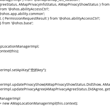
greeStatus, AMapPrivacyInfoStatus, AMapPrivacyShowStatus } fro
rom '@ohos.abilityAccessCtrl';

ohos.app.ability.common';

l, { PermissionRequestResult } from '@ohos.abilityAccessCtrl';

} from '@ohos.base';

apLocationManagerImpl;

ntext(this);

erImpl.setApiKey("您的key");

erImpl.updatePrivacyShow(AMapPrivacyShowStatus.DidShow, AMapPri
rImpl.updatePrivacyAgree(AMapPrivacyAgreeStatus.DidAgree, getCo
ManagerImpl

r = new AMapLocationManagerImpl(this.context);
