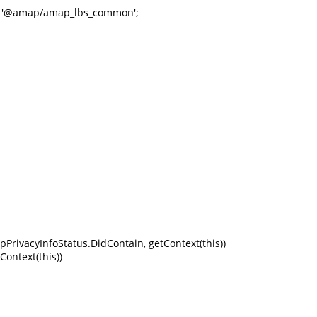
m '@amap/amap_lbs_common';

vacyInfoStatus.DidContain, getContext(this))

ntext(this))
