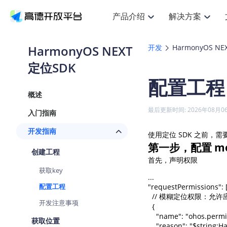
产品介绍
解决方案
空间智能
搜索定位
API
产品定价
JS 
产
NEW
产品介绍
解决方案
文档与支持
定价
HarmonyOS NEXT
开发
HarmonyOS NE
提供LBS领域的Agent解决方案
Web基础服务API
JS API
定位SDK
鸿蒙星河版定位SDK
产品定价
高级能力
HOT
高德开放平台产品介绍
提供各行业LBS解决方案
高德开放平台开发文档与
开放平台产品定价
热门推荐
智能手表
NEW
鸿蒙星河版定位SDK
配置工程
服务支持
数据可视化
Web高级服务API
提供智能守护与运动出行解决方案
技术服务许可
企业智图
Android定位
Andro
查看全部文档
产品定价
概述
搜索
HOT
地图组件
查看全部文档
物流服务API
智能眼镜
GeoHUB自定义地图
云图市场
NEW
位置、周边、行政区、ID等查询接口
浏览器定位
JS API
最后更新时间: 2026年08月0
入门指南
智能眼镜实时导航及智慧出行解决方案
API
JS
Android
iOS
A
URI API
猎鹰服务 API
GeoHUB数据中心
逆地理编码
经纬度转
定位
HOT
开发指南
使用定位 SDK 之前，需
世界地图
NEW
基于LBS的定位服务
地铁图 JS
自定义地图
第一步，配置 mod
7大类4
面向开发者提供全球范围内LBS服务
API
Android
iOS
A
创建工程
首先，声明权限
地理/逆地理编码
认证开发商
商业授权
智能两轮车
NEW
获取key
位置名称与经纬度之间转换服务
合规精确的两轮车场景导航
...

API
JS
Android
iOS
A
配置工程
"requestPermissions": [
地理围栏
  // 模糊定位权限：
手机银行
NEW
开发注意事项
虚拟空间围栏服务
  {

提供手机银行APP地图应用
API
Android
iOS
A
    "name": "ohos.per
获取位置
天气查询
    "reason": "$string: