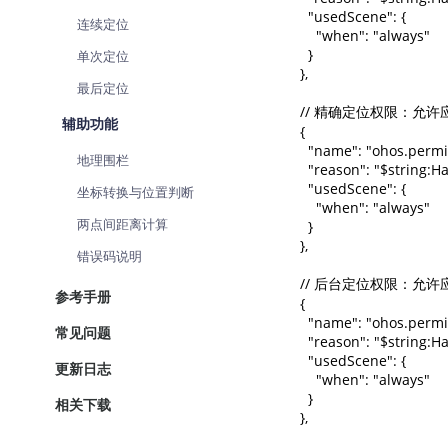
查询目标区域当前/未来天气
    "usedScene": {

连续定位
      "when": "always"

    }

单次定位
智能硬件定位
  },

通过基站、Wifi获取位置信息
最后定位
  // 精确定位权限：
辅助功能
  {

    "name": "ohos.perm
地理围栏
    "reason": "$string:
    "usedScene": {

坐标转换与位置判断
      "when": "always"

两点间距离计算
    }

  },

错误码说明
  // 后台定位权限：
参考手册
  {

    "name": "ohos.per
常见问题
    "reason": "$string:
    "usedScene": {

更新日志
      "when": "always"

    }

相关下载
  },
