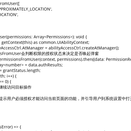
FromUser([

.APPROXIMATELY_LOCATION',

OCATION',

er(permissions: Array<Permissions>): void {

 = getContext(this) as common.UIAbilityContext;

ityAccessCtrl.AtManager = abilityAccessCtrl.createAtManager();

rmissionsFromUser会判断权限的授权状态来决定是否唤起弹窗

ermissionsFromUser(context, permissions).then((data: PermissionRe
Array<number> = data.authResults;

 = grantStatus.length;

th; i++) {

== 0) {

，可以继续访问目标操作

用户拒绝授权，提示用户必须授权才能访问当前页面的功能，并引导用户到系统设置中打
sError) => {
