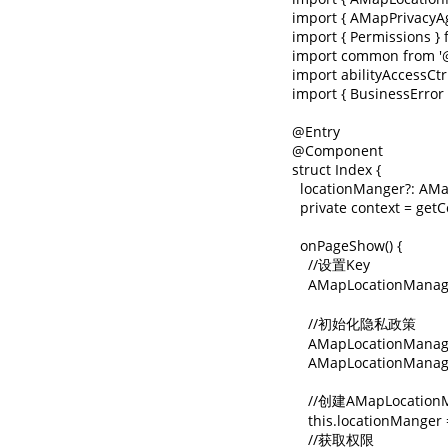
import { AMapPrivacyA
import { Permissions } f
import common from '@
import abilityAccessCtr
import { BusinessError 
@Entry

@Component

struct Index {

  locationManger?: AM
  private context = getCo
  onPageShow() {

    //设置Key

    AMapLocationManag
    //初始化隐私政策

    AMapLocationManag
    AMapLocationManage
    //创建AMapLocation
    this.locationMange
    //获取权限
