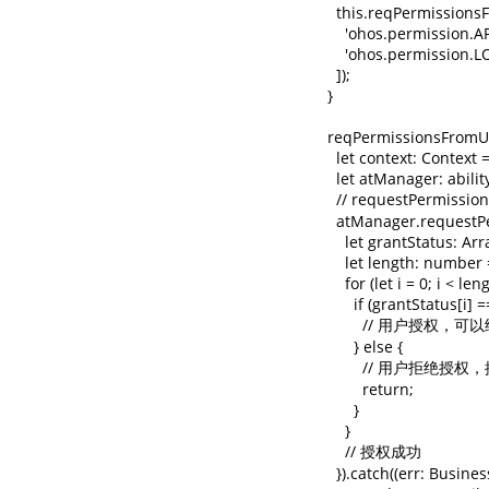
    this.reqPermissions
      'ohos.permission
      'ohos.permission.L
    ]);

  }

  reqPermissionsFromUs
    let context: Context
    let atManager: abil
    // requestPe
    atManager.requestP
      let grantStatus: 
      let length: number
      for (let i = 0; i < leng
        if (grantStatus[i] =
          // 用户授权
        } else {

          // 
          return;

        }

      }

      // 授权成功

    }).catch((err: Busines