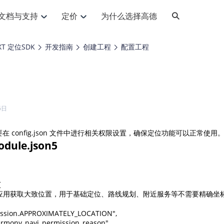
文档与支持
定价
为什么选择高德
网格化营销
三农场景可视化
API
品升级
路线导航
Android 平台
地图产品
iOS 平台
NEW
NEW
XT 定位SDK
开发指南
创建工程
配置工程
提供银行网格化营销场景应用
提供乡村振兴三农场景应用
鸿蒙星河版导航SDK
Android 地图SDK
鸿蒙星河版地图SDK
iOS 地图SDK
NEW
HOT
智慧交通
社交
鸿蒙星河版导航SDK
鸿蒙星河版-轻量地图SDK
JS API
SaaS
优化交通资源配置，赋能智慧交通系统
Android 轻量版地图SDK
社交应用位置服务解决方案
iOS 轻量版地图SDK
id定位问题相关
导航
动态地图
HOT
HOT
出行
Android 定位SDK
运动
iOS 定位SDK
轻松地在APP中加入导航能力
动态地图展示、配置
提供Geolocation定位插件
6日
提供网约车等出行场景解决方案
运动类应用解决方案
ndroid
iOS
API
JS
Android
iOS
HarmonyOS
Android 导航SDK
iOS 导航SDK
换为详细结构化的地址
路线规划
3D地图
HOT
HOT
要在 config.json 文件中进行相关权限设置，确保定位功能可以正常使用
O2O
智能硬件
提供步行、驾车等规划能力
3D动态地图展示、配置
 API
Android 猎鹰SDK
iOS 猎鹰SDK
ule.json5
4种地图元素可定制
到店、到家等多种O2O业务解决方案
智能硬件LBS解决方案
PI
JS
Android
iOS
猎鹰服务
地铁图
相关问题
上门服务调度
零售铺货
提供专业轨迹管理服务
简单易用的移动端地铁线路图开发接口
提供上门业务调度解决方案
零售快消行业，渠道铺货解决方案
PI
Android
iOS
JS
Android
iOS


货车路径规划
静态地图
允许应用获取大致位置，用于基础定位、路线规划、附近服务等不需要精确坐标
专业的货车路径规划服务
灵活地将高德地图迁入应用网页
PI
Android
iOS
mission.APPROXIMATELY_LOCATION",

智能调度引擎
3D地形图
Harmony_navi_permission_reason",
