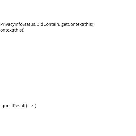
acyInfoStatus.DidContain, getContext(this))

text(this))

questResult) => {
