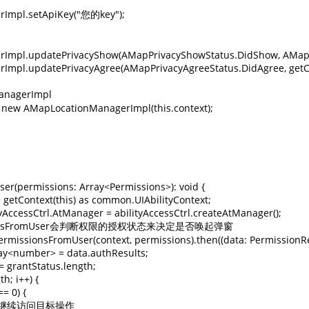
Impl.setApiKey("您的key");

Impl.updatePrivacyShow(AMapPrivacyShowStatus.DidShow, AMapPriv
Impl.updatePrivacyAgree(AMapPrivacyAgreeStatus.DidAgree, getCon
nagerImpl

= new AMapLocationManagerImpl(this.context);

er(permissions: Array<Permissions>): void {

 = getContext(this) as common.UIAbilityContext;

ityAccessCtrl.AtManager = abilityAccessCtrl.createAtManager();

rmissionsFromUser会判断权限的授权状态来决定是否唤起弹窗

ermissionsFromUser(context, permissions).then((data: PermissionRe
Array<number> = data.authResults;

 = grantStatus.length;

th; i++) {

== 0) {

，可以继续访问目标操作
