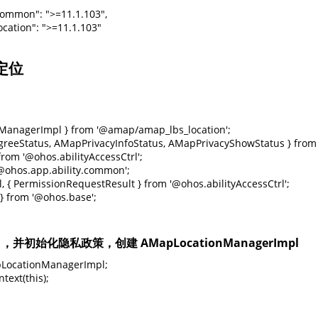
ommon": ">=11.1.103",

cation": ">=11.1.103"

定位
ManagerImpl } from '@amap/amap_lbs_location';

greeStatus, AMapPrivacyInfoStatus, AMapPrivacyShowStatus } fro
rom '@ohos.abilityAccessCtrl';

ohos.app.ability.common';

l, { PermissionRequestResult } from '@ohos.abilityAccessCtrl';

 } from '@ohos.base';
，并初始化隐私政策，创建 AMapLocationManagerImpl
LocationManagerImpl; 

text(this);
