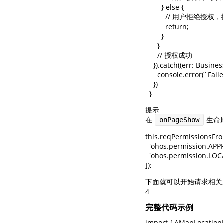
        } else {

          // 
          return;

        }

      }

      // 授权成功

    }).catch((err: Busines
      console.error(`Fa
    })

  }
提示
在
生命
onPageShow
this.reqPermissionsFro
  'ohos.permission.AP
  'ohos.permission.LOCA
]);
下面就可以开始请求相关
4
完整代码示例
import { AMapLocation