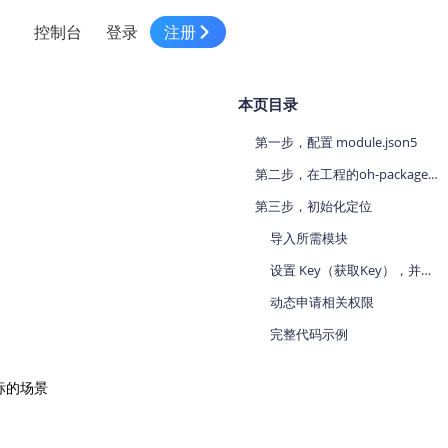
控制台
登录
注册
智慧物流
高级地图工具
鸿蒙星河版平台
高德地图小程序
大模型开发工具
服务
本页目录
针对物流行业提供解决方案
世界地图
鸿蒙星河版地图SDK
地图小程序
SKILL专区
常见问题
NEW
HOT
NEW
第一步，配置 module.json5
电商
电商物流行业解决方案
自定义地图
鸿蒙星河版定位SDK
客户管理
MCP Server
创建工单
NEW
HOT
第二步，在工程的oh-package.json5文件中添加定位开发包
高德开放平台 CLI
地址服务
地图数据可视化 (LOCA)
鸿蒙星河版导航SDK
员工管理
示例中心
第三步，初始化定位
NEW
NEW
综合地址服务，满足客户全景化需求
导入所需模块
地图数据中心 (GeoHUB)
送货提效
合规中心
。
企业智图
设置 Key（获取Key），并初始化隐私政策，创建 AMapLocationManagerImpl
坐标拾取器
地图小程序API
技术服务
一张图轻松管理企业数据
动态申请相关权限
高德地图URI Web
空间智能开放平台
智能派单
完整代码示例
一站式精准智能派单解决方案
高德地图URI APP
空间智能开放平台
NEW
的场景

用真实空间信息解答业务问题
三维模型转换
微信小程序插件