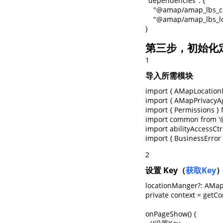
"dependencies": {

    "@amap/amap_lbs_c
    "@amap/amap_lbs_lo
}
第三步，初始化
1
导入所需模块
import { AMapLocation
import { AMapPrivacyA
import { Permissions } f
import common from '@
import abilityAccessCtr
import { BusinessError
2
设置 Key（
获取Key
）
locationManger?: AMap
private context = getCon
onPageShow() {
