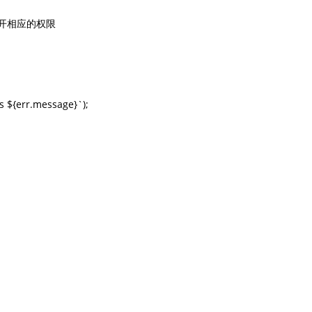
开相应的权限

s ${err.message}`);
