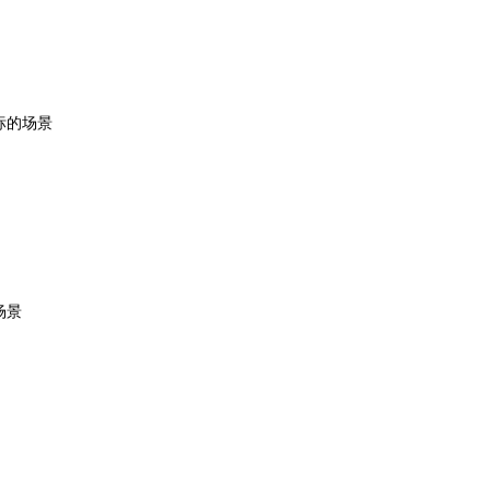
地图Flutter插件
地图名片
的场景

景
