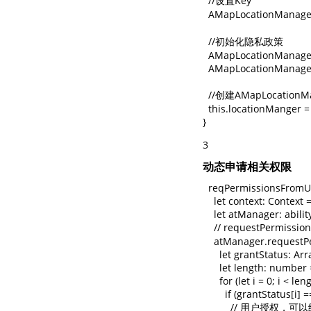
  //设置Key

  AMapLocationManager
  //初始化隐私政策

  AMapLocationManager
  AMapLocationManager
  //创建AMapLocationMa
  this.locationManger 
}
3
动态申请相关权限
  reqPermissionsFromUs
    let context: Context
    let atManager: abil
    // requestPe
    atManager.requestP
      let grantStatus: 
      let length: number
      for (let i = 0; i < leng
        if (grantStatus[i] =
          // 用户授权