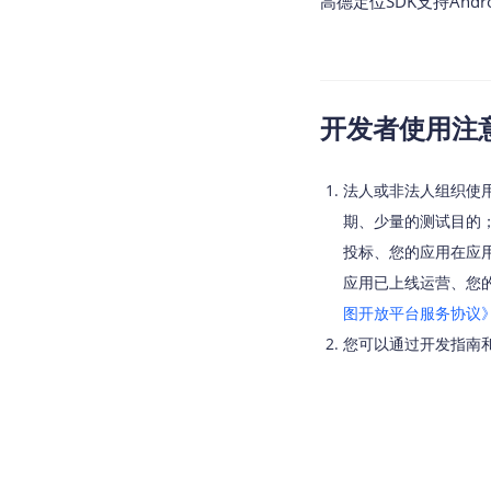
高德定位SDK支持Andr
 
 
 
          amapLo
 
开发者使用注
 
          amapLo
法人或非法人组织使
    } 
else
 {

//显示错误
期、少量的测试目的
        Log.e(
"A
投标、您的应用在应
            + am
应用已上线运营、您
            + ama
图开放平台服务协议
        }

您可以通过开发指南和参
    }

  }