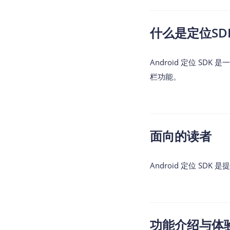
查询目标区域当前/未来天气
什么是定位SD
智能硬件定位
通过基站、Wifi获取位置信息
Android 定位 S
栏功能。
面向的读者
Android 定位 SD
功能介绍与体