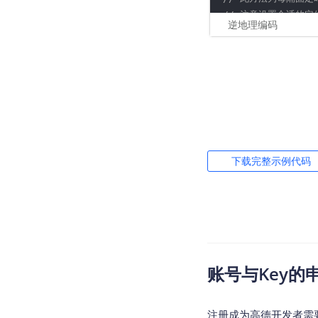
// 注意设置合适的定
逆地理编码
// 在定位结束后，在合
// 在单次定位情况下
//声明mLocationO
//启动定位
public
 AMapLocat
mlocationClient 
@Override
//初始化定位参数
public
void
on
mLocationOption 
if
 (amapLoca
//设置返回地址信息，
if
 (amap
mLocationOption.
下载完整示例代码
//定位成
//设置定位监听
        amapLoca
mlocationClient.
        amapLoca
//设置定位模式为高精度
        amapLoca
        amapLoca
//设置定位间隔,单位毫
        SimpleDa
mLocationOption.
        Date dat
账号与Key的
//设置定位参数
        df.forma
    } 
else
 {

// 此方法为每隔固
//
注册成为高德开发者需