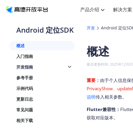
产品介绍
解决方案
空间智能
搜索定位
API
产品定价
NEW
产品介绍
解决方案
文档与支持
定价
Android 定位SDK
开发
Android 定位SD
提供LBS领域的Agent解决方案
Web基础服务API
J
鸿蒙星河版定位SDK
产品定价
HOT
高德开放平台产品介绍
提供各行业LBS解决方案
高德开放平台开发文档与
开放平台产品定价
热门推荐
智能手表
NEW
鸿蒙星河版定位SDK
概述
概述
服务支持
Web高级服务API
提供智能守护与运动出行解决方
技术服务许可
Android定位
查看全部文档
产品定价
入门指南
搜索
HOT
查看全部文档
物流服务API
智能眼镜
GeoHUB自定义地图
NEW
位置、周边、行政区、ID等查询
浏览器定位
最后更新时间: 2025年12月0
开发指南
智能眼镜实时导航及智慧出行解
API
JS
Android
iOS
U
猎鹰服务 API
GeoHUB数据中心
逆地理编码
定位
HOT
参考手册
世界地图
重要：
由于个人信息保
NEW
基于LBS的定位服务
自定义地图
面向开发者提供全球范围内LBS
API
Android
iOS
示例代码
PrivacyShow、up
地理/逆地理编码
认证开发商
说明
传入相关参数。
智能两轮车
NEW
更新日志
位置名称与经纬度之间转换服务
合规精确的两轮车场景导航
API
JS
Android
iOS
Flutter兼容性：
Flut
常见问题
地理围栏
手机银行
NEW
获取对应版本。
虚拟空间围栏服务
相关下载
提供手机银行APP地图应用
API
Android
iOS
天气查询