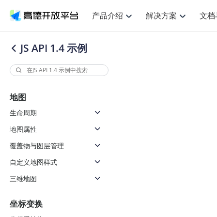
产品介绍
解决方案
文档
空间智能
网
NEW
搜索定位
API
产品定价
JS API
产品升
产品介绍
解决方案
文档与支持
定价
JS API 1.4 示例
提供LBS领域的Agent解决方案
提供
鸿蒙星河版定位SDK
Web基础服务API
产品定价
JS API
高级能力
鸿蒙星
HOT
高德开放平台产品介绍
提供各行业LBS解决方案
高德开放平台开发文档与
开放平台产品定价
热门推荐
智能手表
智
NEW
鸿蒙星河版定位SDK
鸿蒙星
服务支持
提供智能守护与运动出行解决方案
优化
Web高级服务API
技术服务许可
数据可视化JS 
企业智图Saa
Android定位
Android定位
查看全部文档
产品定价
地图
搜索
导航
HOT
查看全部文档
智能眼镜
出
浏览器定位
NEW
JS API提供Geo
物流服务API
GeoHUB自定义地图
地图组件
云图市场
位置、周边、行政区、ID等查询接口
轻松地
生命周期
智能眼镜实时导航及智慧出行解决方案
提供
API
JS
Android
iOS
Androi
逆地理编码
经纬度转换为详
猎鹰服务 API
GeoHUB数据中心
URI API
定位
路线
地图属性
HOT
世界地图
O2
NEW
自定义地图
7大类44种地图
基于LBS的定位服务
提供步
面向开发者提供全球范围内LBS服务
到店
地铁图 JS AP
覆盖物与图层管理
API
Android
iOS
API
认证开发商
商业授权相关问
地理/逆地理编码
猎鹰
自定义地图样式
智能两轮车
上
NEW
位置名称与经纬度之间转换服务
提供专
合规精确的两轮车场景导航
提供
三维地图
API
JS
Android
iOS
API
地理围栏
货车
手机银行
NEW
虚拟空间围栏服务
专业的
坐标变换
提供手机银行APP地图应用
API
Android
iOS
API