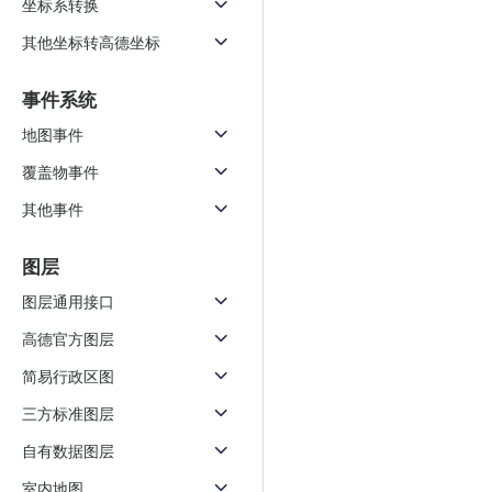
坐标系转换
天气查询
智能
查询目标区域当前/未来天气
智能外
其他坐标转高德坐标
智能硬件定位
物流
事件系统
通过基站、Wifi获取位置信息
提供智
地图事件
公交
覆盖物事件
查询公
其他事件
交通
查询交
图层
高级
图层通用接口
高级路
高德官方图层
简易行政区图
三方标准图层
自有数据图层
室内地图