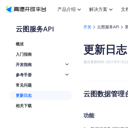
产品介绍
解决方案
文
空间智能
搜索定位
API
产品定价
JS AP
产品
NEW
产品介绍
解决方案
文档与支持
定价
云图服务API
开发
云图服务API
提供LBS领域的Agent解决方案
提
Web基础服务API
JS API
鸿蒙星河版定位SDK
产品定价
高级能力
鸿蒙
HOT
高德开放平台产品介绍
提供各行业LBS解决方案
高德开放平台开发文档与
开放平台产品定价
热门推荐
智能手表
NEW
鸿蒙星河版定位SDK
鸿蒙
概述
更新日志
服务支持
数据可视化JS
Web高级服务API
提供智能守护与运动出行解决方案
技术服务许可
企业智图Sa
优
Android定位
Android
查看全部文档
产品定价
入门指南
搜索
导航
HOT
地图组件
查看全部文档
物流服务API
智能眼镜
GeoHUB自定义地图
云图市场
NEW
位置、周边、行政区、ID等查询接口
轻松
浏览器定位
JS API提供G
最后更新时间: 2021年01月2
开发指南
智能眼镜实时导航及智慧出行解决方案
提
API
JS
Android
iOS
Andr
URI API
猎鹰服务 API
GeoHUB数据中心
逆地理编码
经纬度转换
定位
路线
HOT
参考手册
世界地图
O
NEW
基于LBS的定位服务
提供
地铁图 JS A
自定义地图
7大类44种
到
面向开发者提供全球范围内LBS服务
API
Android
iOS
API
常见问题
地理/逆地理编码
猎鹰
认证开发商
云图数据管理台v
商业授权相
智能两轮车
NEW
更新日志
位置名称与经纬度之间转换服务
提供
提
合规精确的两轮车场景导航
API
JS
Android
iOS
API
相关下载
地理围栏
货车
手机银行
NEW
功能
虚拟空间围栏服务
专业
提供手机银行APP地图应用
API
Android
iOS
API
天气查询
智能