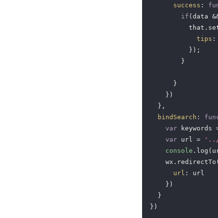
success
: 
fu
if
(data &
          that.set
tips
:
          });

        }

      }

    })

  },

bindSearch
: 
fun
var
 keywords 
var
 url = 
'..
console
.log(ur
    wx.redirectTo(
url
: url

    })

  }

})