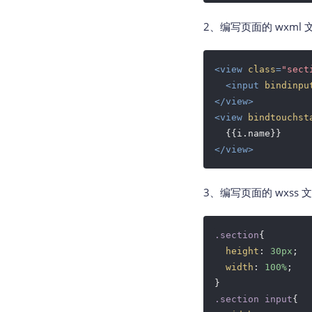
2、编写页面的 wxml
<
view
class
=
"sect
<
input
bindinpu
</
view
>
<
view
bindtouchst
</
view
>
3、编写页面的 wxss
.section
{

height
: 
30px
;

width
: 
100%
;

.section
input
{
