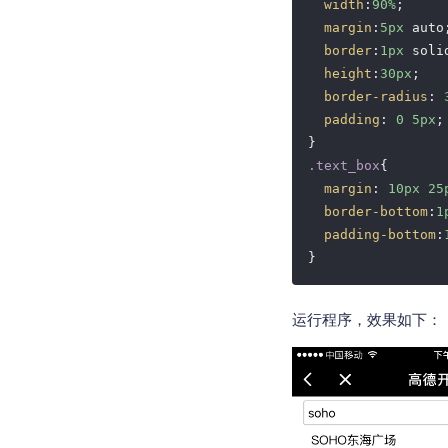
width
:
90%
;

margin
:
5px
 auto;
border
:
1px
 soli
height
:
30px
;

border-radius
: 
padding
: 
0
5px
;

.text_box
{

margin
: 
10px
25
border-bottom
:
1
padding-bottom
:
}
运行程序，效果如下：