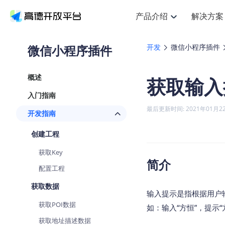
产品介绍
解决方案
空间智能
搜索定位
API
产品定价
NEW
产品介绍
解决方案
文档与支持
定价
微信小程序插件
开发
微信小程序插件
提供LBS领域的Agent解决方案
Web基础服务API
J
鸿蒙星河版定位SDK
产品定价
HOT
高德开放平台产品介绍
提供各行业LBS解决方案
高德开放平台开发文档与
开放平台产品定价
热门推荐
智能手表
NEW
鸿蒙星河版定位SDK
概述
获取输入
服务支持
Web高级服务API
提供智能守护与运动出行解决方
技术服务许可
Android定位
查看全部文档
产品定价
入门指南
搜索
HOT
查看全部文档
物流服务API
智能眼镜
GeoHUB自定义地图
NEW
位置、周边、行政区、ID等查询
浏览器定位
最后更新时间: 2021年01月2
开发指南
智能眼镜实时导航及智慧出行解
API
JS
Android
iOS
U
猎鹰服务 API
GeoHUB数据中心
逆地理编码
定位
HOT
创建工程
世界地图
NEW
基于LBS的定位服务
自定义地图
面向开发者提供全球范围内LBS
API
Android
iOS
获取Key
地理/逆地理编码
认证开发商
简介
智能两轮车
NEW
配置工程
位置名称与经纬度之间转换服务
合规精确的两轮车场景导航
API
JS
Android
iOS
获取数据
地理围栏
输入提示是指根据用户
手机银行
NEW
虚拟空间围栏服务
获取POI数据
提供手机银行APP地图应用
如：输入“方恒”，提示“
API
Android
iOS
获取地址描述数据
天气查询