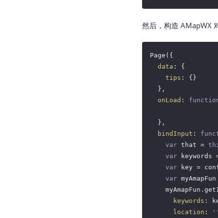
然后，构造 AMapWX 对
Page({

data
: {

tips
: {}

  },

onLoad
: 
functio
  },

bindInput
: 
func
var
 that = 
th
var
 keywords 
var
 key = con
var
 myAmapFun
    myAmapFun.getI
keywords
: k
location
: 
'