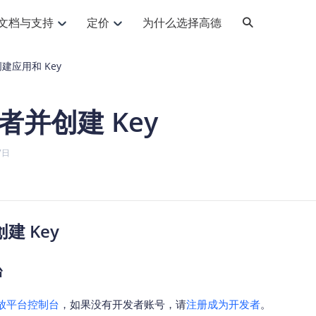
文档与支持
定价
为什么选择高德
网格化营销
三农场景可视化
API
品升级
路线导航
Android 平台
地图产品
iOS 平台
NEW
NEW
建应用和 Key
提供银行网格化营销场景应用
提供乡村振兴三农场景应用
鸿蒙星河版导航SDK
Android 地图SDK
鸿蒙星河版地图SDK
iOS 地图SDK
NEW
HOT
智慧交通
社交
鸿蒙星河版导航SDK
鸿蒙星河版-轻量地图SDK
者并创建 Key
JS API
SaaS
优化交通资源配置，赋能智慧交通系统
Android 轻量版地图SDK
社交应用位置服务解决方案
iOS 轻量版地图SDK
id定位问题相关
导航
动态地图
HOT
HOT
出行
Android 定位SDK
运动
iOS 定位SDK
轻松地在APP中加入导航能力
动态地图展示、配置
提供Geolocation定位插件
7日
提供网约车等出行场景解决方案
运动类应用解决方案
ndroid
iOS
API
JS
Android
iOS
HarmonyOS
Android 导航SDK
iOS 导航SDK
换为详细结构化的地址
路线规划
3D地图
HOT
HOT
O2O
智能硬件
提供步行、驾车等规划能力
3D动态地图展示、配置
 API
Android 猎鹰SDK
iOS 猎鹰SDK
4种地图元素可定制
到店、到家等多种O2O业务解决方案
智能硬件LBS解决方案
PI
JS
Android
iOS
猎鹰服务
地铁图
建 Key
相关问题
上门服务调度
零售铺货
提供专业轨迹管理服务
简单易用的移动端地铁线路图开发接口
提供上门业务调度解决方案
零售快消行业，渠道铺货解决方案
PI
Android
iOS
JS
Android
iOS
货车路径规划
静态地图
台
专业的货车路径规划服务
灵活地将高德地图迁入应用网页
PI
Android
iOS
放平台控制台
，如果没有开发者账号，请
注册成为开发者
。
智能调度引擎
3D地形图