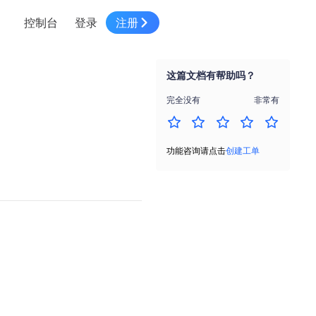
控制台
登录
注册
智慧物流
高级地图工具
鸿蒙星河版平台
高德地图小程序
大模型开发工具
服务
针对物流行业提供解决方案
这篇文档有帮助吗？
世界地图
鸿蒙星河版地图SDK
地图小程序
SKILL专区
常见问题
NEW
HOT
NEW
完全没有
非常有
电商
电商物流行业解决方案
自定义地图
鸿蒙星河版定位SDK
客户管理
MCP Server
创建工单
NEW
HOT
高德开放平台 CLI
地址服务
地图数据可视化 (LOCA)
鸿蒙星河版导航SDK
员工管理
示例中心
NEW
NEW
功能咨询请点击
创建工单
综合地址服务，满足客户全景化需求
地图数据中心 (GeoHUB)
送货提效
合规中心
企业智图
坐标拾取器
地图小程序API
技术服务
一张图轻松管理企业数据
高德地图URI Web
空间智能开放平台
智能派单
一站式精准智能派单解决方案
高德地图URI APP
空间智能开放平台
NEW
用真实空间信息解答业务问题
三维模型转换
微信小程序插件