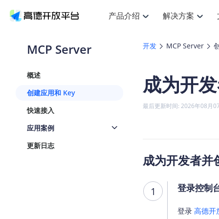
产品介绍
解决方案
空间智能
搜索定位
API
产品定价
JS 
产
NEW
产品介绍
解决方案
文档与支持
定价
MCP Server
开发
MCP Server
创
提供LBS领域的Agent解决方案
Web基础服务API
JS API
鸿蒙星河版定位SDK
产品定价
高级能力
HOT
高德开放平台产品介绍
提供各行业LBS解决方案
高德开放平台开发文档与
开放平台产品定价
热门推荐
智能手表
NEW
鸿蒙星河版定位SDK
概述
成为开发
服务支持
数据可视化
Web高级服务API
提供智能守护与运动出行解决方案
技术服务许可
企业智图
Android定位
Andro
查看全部文档
产品定价
创建应用和 Key
搜索
HOT
地图组件
查看全部文档
物流服务API
智能眼镜
GeoHUB自定义地图
云图市场
NEW
位置、周边、行政区、ID等查询接口
浏览器定位
JS API
最后更新时间: 2026年08月0
快速接入
智能眼镜实时导航及智慧出行解决方案
API
JS
Android
iOS
A
URI API
猎鹰服务 API
GeoHUB数据中心
逆地理编码
经纬度转
定位
HOT
应用案例
世界地图
NEW
基于LBS的定位服务
地铁图 JS
自定义地图
7大类4
面向开发者提供全球范围内LBS服务
API
Android
iOS
A
更新日志
地理/逆地理编码
认证开发商
成为开发者并创
商业授权
智能两轮车
NEW
位置名称与经纬度之间转换服务
合规精确的两轮车场景导航
API
JS
Android
iOS
A
地理围栏
登录控制
1
手机银行
NEW
虚拟空间围栏服务
提供手机银行APP地图应用
API
Android
iOS
A
登录
高德开
天气查询