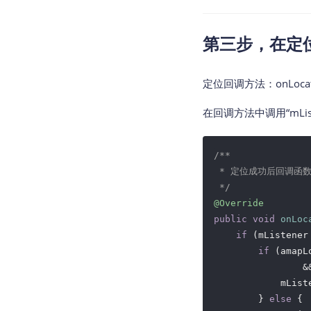
第三步，在定
定位回调方法：onLocation
在回调方法中调用“mListe
/**

 * 定位成功后回调函数
 */
@Override
public
void
onLoc
if
 (mListener
if
 (amapL
                &
            mList
        } 
else
 {
