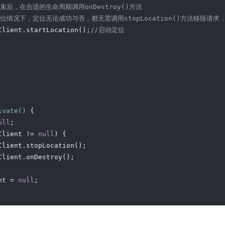
结束后，在合适的生命周期调用onDestroy()方法
定位情况下，定位无论成功与否，都无需调用stopLocation()方法移除请求
Client.startLocation();
//启动定位
ivate
()
{

ull
;

Client != 
null
) {

Client.stopLocation();

Client.onDestroy();

nt = 
null
;
