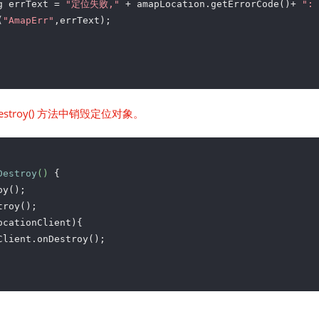
g errText = 
"定位失败,"
 + amapLocation.getErrorCode()+ 
": 
(
"AmapErr"
,errText);

stroy() 方法中销毁定位对象。
Destroy
()
{

y();

roy();

ocationClient){

Client.onDestroy();
