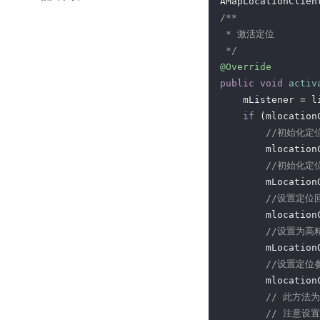
/**

 * 激活定位

 */
@Override
public
void
activ
    mListener = li
if
 (mlocation
//初始化定
        mlocation
//初始化定
        mLocation
//设置定位
        mlocation
//设置为高
        mLocation
//设置定位
        mlocation
// 此方法
// 注意设