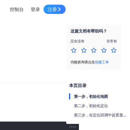
控制台
登录
注册
智慧物流
高级地图工具
鸿蒙星河版平台
高德地图小程序
大模型开发工具
服务
针对物流行业提供解决方案
这篇文档有帮助吗？
世界地图
鸿蒙星河版地图SDK
地图小程序
SKILL专区
常见问题
NEW
HOT
NEW
完全没有
非常有
电商
电商物流行业解决方案
自定义地图
鸿蒙星河版定位SDK
客户管理
MCP Server
创建工单
NEW
HOT
高德开放平台 CLI
地址服务
地图数据可视化 (LOCA)
鸿蒙星河版导航SDK
员工管理
示例中心
NEW
NEW
功能咨询请点击
创建工单
综合地址服务，满足客户全景化需求
地图数据中心 (GeoHUB)
送货提效
合规中心
企业智图
坐标拾取器
地图小程序API
技术服务
一张图轻松管理企业数据
本页目录
高德地图URI Web
空间智能开放平台
智能派单
第一步，初始化地图
一站式精准智能派单解决方案
高德地图URI APP
第二步，初始化定位
空间智能开放平台
NEW
用真实空间信息解答业务问题
第三步，在定位回调中设置显示定位小蓝点
三维模型转换
Java
微信小程序插件