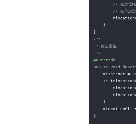
// 在定位
// 在单次
        mlocation
    }

/**

 * 停止定位

 */
@Override
public
void
deact
    mListener = 
n
if
 (mlocation
        mlocation
        mlocation
    }

    mlocationClie
}