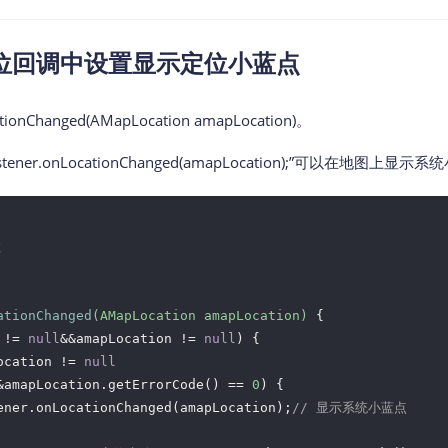
位回调中设置显示定位小蓝点
Changed(AMapLocation amapLocation)。
ner.onLocationChanged(amapLocation);”可以在地图上显示


ationChanged
(AMapLocation amapLocation)
{

 != 
null
&&amapLocation != 
null
) {

ocation != 
null
&amapLocation.getErrorCode() == 
0
) {

ener.onLocationChanged(amapLocation);
// 显示系统小蓝点