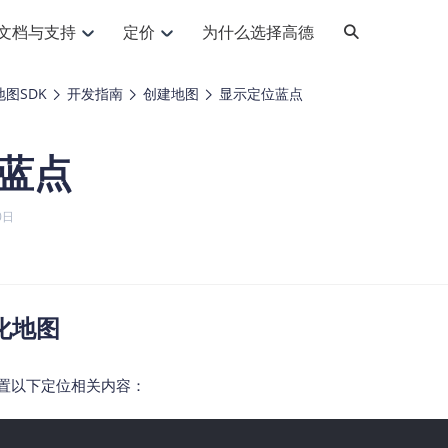
文档与支持
定价
为什么选择高德
网格化营销
三农场景可视化
API
品升级
路线导航
Android 平台
地图产品
iOS 平台
NEW
NEW
地图SDK
开发指南
创建地图
显示定位蓝点
提供银行网格化营销场景应用
提供乡村振兴三农场景应用
鸿蒙星河版导航SDK
Android 地图SDK
鸿蒙星河版地图SDK
iOS 地图SDK
NEW
HOT
智慧交通
社交
鸿蒙星河版导航SDK
鸿蒙星河版-轻量地图SDK
蓝点
JS API
SaaS
优化交通资源配置，赋能智慧交通系统
Android 轻量版地图SDK
社交应用位置服务解决方案
iOS 轻量版地图SDK
id定位问题相关
导航
动态地图
HOT
HOT
出行
Android 定位SDK
运动
iOS 定位SDK
轻松地在APP中加入导航能力
动态地图展示、配置
提供Geolocation定位插件
0日
提供网约车等出行场景解决方案
运动类应用解决方案
ndroid
iOS
API
JS
Android
iOS
HarmonyOS
Android 导航SDK
iOS 导航SDK
换为详细结构化的地址
路线规划
3D地图
HOT
HOT
O2O
智能硬件
提供步行、驾车等规划能力
3D动态地图展示、配置
 API
Android 猎鹰SDK
iOS 猎鹰SDK
4种地图元素可定制
到店、到家等多种O2O业务解决方案
智能硬件LBS解决方案
PI
JS
Android
iOS
猎鹰服务
地铁图
化地图
相关问题
上门服务调度
零售铺货
提供专业轨迹管理服务
简单易用的移动端地铁线路图开发接口
提供上门业务调度解决方案
零售快消行业，渠道铺货解决方案
PI
Android
iOS
JS
Android
iOS
货车路径规划
静态地图
，设置以下定位相关内容：
专业的货车路径规划服务
灵活地将高德地图迁入应用网页
PI
Android
iOS
智能调度引擎
3D地形图