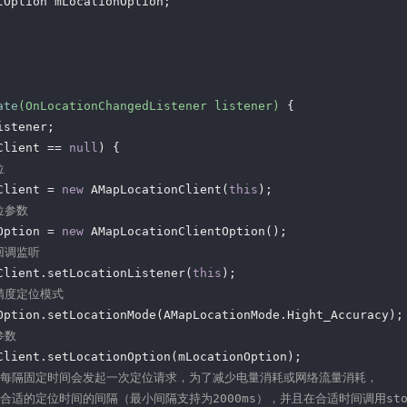
ate
(OnLocationChangedListener listener)
{

stener;

Client == 
null
) {

位
Client = 
new
 AMapLocationClient(
this
);

位参数
Option = 
new
 AMapLocationClientOption();

回调监听
Client.setLocationListener(
this
);

精度定位模式
Option.setLocationMode(AMapLocationMode.Hight_Accuracy);

参数
Client.setLocationOption(mLocationOption);

为每隔固定时间会发起一次定位请求，为了减少电量消耗或网络流量消耗，
置合适的定位时间的间隔（最小间隔支持为2000ms），并且在合适时间调用stop