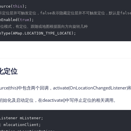
智能外勤调度，提升效益
卫星地形图还原真实地形地貌
ource(
this
显示定位层并可触发定位，false表示隐藏定位层并不可触发定位，默认是fals
物流服务
nEnabled(
true
提供智慧物流API服务接口
定位模式，有定位、跟随或地图根据面向方向旋转几种
nType(AMap.LOCATION_TYPE_LOCATE);
公交信息查询
查询公交信息
交通路况查询
查询交通态势情况
化定位
高级路径规划
高级路径规划等能力
urce(this)中包含两个回调，activate(OnLocationChangedListener)和d
置定位初始化及启动定位，在deactivate()中写停止定位的相关调用。
Listener mListener;

 mlocationClient;
