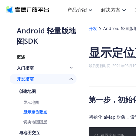
产品介绍
解决方案
空间智能
搜索定位
API
产品定价
JS 
产
NEW
产品介绍
解决方案
文档与支持
定价
Android 轻量版地
开发
Android 轻量版
提供LBS领域的Agent解决方案
Web基础服务API
JS API
图SDK
鸿蒙星河版定位SDK
产品定价
高级能力
HOT
高德开放平台产品介绍
提供各行业LBS解决方案
高德开放平台开发文档与
开放平台产品定价
热门推荐
智能手表
NEW
鸿蒙星河版定位SDK
显示定位
服务支持
数据可视化
Web高级服务API
提供智能守护与运动出行解决方案
技术服务许可
企业智图
Android定位
Andro
查看全部文档
产品定价
概述
搜索
HOT
地图组件
查看全部文档
物流服务API
智能眼镜
GeoHUB自定义地图
云图市场
NEW
位置、周边、行政区、ID等查询接口
浏览器定位
JS API
最后更新时间: 2021年03月1
入门指南
智能眼镜实时导航及智慧出行解决方案
API
JS
Android
iOS
A
URI API
猎鹰服务 API
GeoHUB数据中心
逆地理编码
经纬度转
定位
HOT
开发指南
世界地图
NEW
基于LBS的定位服务
地铁图 JS
自定义地图
7大类4
面向开发者提供全球范围内LBS服务
API
Android
iOS
A
创建地图
地理/逆地理编码
认证开发商
第一步，初始
商业授权
智能两轮车
NEW
显示地图
位置名称与经纬度之间转换服务
合规精确的两轮车场景导航
API
JS
Android
iOS
A
显示定位蓝点
地理围栏
初始化 aMap 对象
手机银行
NEW
切换地图图层
虚拟空间围栏服务
提供手机银行APP地图应用
API
Android
iOS
A
与地图交互
天气查询
// 设置定位监听