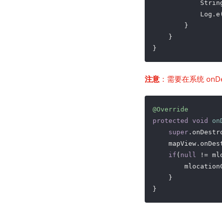
            Strin
            Log.e
        }

    }

}
注意
：需要在系统 onDe
@Override
protected
void
on
super
.onDestro
    mapView.onDest
if
(
null
 != ml
        mlocation
    }

}