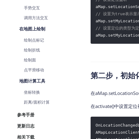
查询目标区域当前/未来天气
aMap.setLocationS
手势交互
// 设置为true表示
调用方法交互
智能硬件定位
aMap.setMyLocatio
通过基站、Wifi获取位置信息
在地图上绘制
// 设置定位的类型为
aMap.setMyLocatio
绘制点标记
绘制折线
绘制面
点平滑移动
第二步，初始
地图计算工具
坐标转换
在aMap.setLocationSo
距离/面积计算
在activate()中设
参考手册
更新日志
OnLocationChanged
AMapLocationClient
相关下载