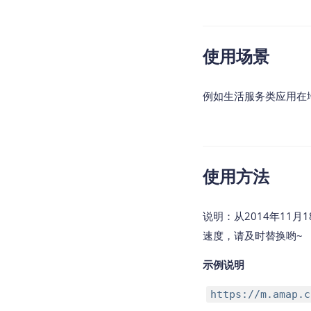
查询目标区域当前/未来天气
智能硬件定位
使用场景
通过基站、Wifi获取位置信息
例如生活服务类应用在
使用方法
说明：从2014年11月1
速度，请及时替换哟~
示例说明
https://m.amap.