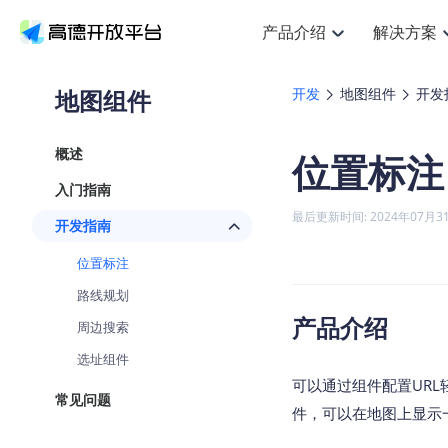
产品介绍
解决方案
空间智能
搜索定位
API
产品定价
NEW
产品介绍
解决方案
文档与支持
定价
地图组件
开发
地图组件
开发
提供LBS领域的Agent解决方案
Web基础服务API
JS
鸿蒙星河版定位SDK
产品定价
高
HOT
高德开放平台产品介绍
提供各行业LBS解决方案
高德开放平台开发文档与
开放平台产品定价
热门推荐
智能手表
NEW
鸿蒙星河版定位SDK
概述
位置标注
服务支持
数
Web高级服务API
提供智能守护与运动出行解决方案
技术服务许可
企
Android定位
A
查看全部文档
产品定价
入门指南
搜索
HOT
地
查看全部文档
物流服务API
智能眼镜
GeoHUB自定义地图
云
NEW
位置、周边、行政区、ID等查询接
浏览器定位
J
最后更新时间: 2024年07月3
开发指南
智能眼镜实时导航及智慧出行解决
API
JS
Android
iOS
UR
猎鹰服务 API
GeoHUB数据中心
逆地理编码
定位
HOT
位置标注
世界地图
NEW
基于LBS的定位服务
地
自定义地图
面向开发者提供全球范围内LBS服
API
Android
iOS
路线规划
地理/逆地理编码
认证开发商
产品介绍
周边搜索
智能两轮车
NEW
位置名称与经纬度之间转换服务
合规精确的两轮车场景导航
API
JS
Android
iOS
选址组件
地理围栏
可以通过组件配置UR
手机银行
NEW
常见问题
虚拟空间围栏服务
提供手机银行APP地图应用
件，可以在地图上显示一
API
Android
iOS
天气查询