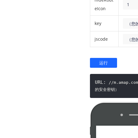
1
eIcon
key
（您的
jscode
（您
运行
URL:
//m.amap.co
的安全密钥）