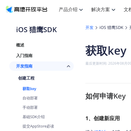
产品介绍
解决方案
文
空间智能
搜索定位
API
产品定价
JS AP
产品
NEW
产品介绍
解决方案
文档与支持
定价
iOS 猎鹰SDK
开发
iOS 猎鹰SDK
提供LBS领域的Agent解决方案
提
Web基础服务API
JS API
鸿蒙星河版定位SDK
产品定价
高级能力
鸿蒙
HOT
高德开放平台产品介绍
提供各行业LBS解决方案
高德开放平台开发文档与
开放平台产品定价
热门推荐
智能手表
NEW
鸿蒙星河版定位SDK
鸿蒙
概述
获取key
服务支持
数据可视化JS
Web高级服务API
提供智能守护与运动出行解决方案
技术服务许可
企业智图Sa
优
Android定位
Android
查看全部文档
产品定价
入门指南
搜索
导航
HOT
地图组件
查看全部文档
物流服务API
智能眼镜
GeoHUB自定义地图
云图市场
NEW
位置、周边、行政区、ID等查询接口
轻松
浏览器定位
JS API提供G
最后更新时间: 2026年08月0
开发指南
智能眼镜实时导航及智慧出行解决方案
提
API
JS
Android
iOS
Andr
URI API
猎鹰服务 API
GeoHUB数据中心
逆地理编码
经纬度转换
定位
路线
HOT
创建工程
世界地图
O
NEW
基于LBS的定位服务
提供
地铁图 JS A
自定义地图
7大类44种
到
面向开发者提供全球范围内LBS服务
API
Android
iOS
API
获取key
地理/逆地理编码
猎鹰
认证开发商
如何申请Key
商业授权相
智能两轮车
NEW
自动部署
位置名称与经纬度之间转换服务
提供
提
合规精确的两轮车场景导航
API
JS
Android
iOS
API
手动部署
地理围栏
货车
手机银行
NEW
基础SDK介绍
虚拟空间围栏服务
1、创建新应用
专业
提供手机银行APP地图应用
API
Android
iOS
API
提交AppStore必读
天气查询
智能