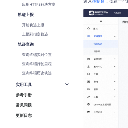
进入
控制台
，创建一个
应用HTTPS解决方案
查询目标区域当前/未来天气
智能
轨迹上报
智能硬件定位
物流
通过基站、Wifi获取位置信息
提供
开始轨迹上报
上报到指定轨迹
公交
查询
轨迹查询
交通
查询终端实时位置
查询
查询终端行驶里程
高级
查询终端历史轨迹
高级
实用工具
参考手册
常见问题
更新日志