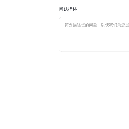
天气查询
智能
问题描述
查询目标区域当前/未来天气
智能外
智能硬件定位
物流
通过基站、Wifi获取位置信息
提供智
公交
查询公
交通
查询交
高级
高级路