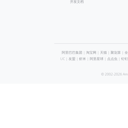
开发文档
阿里巴巴集团
|
淘宝网
|
天猫
|
聚划算
|
全
UC
|
友盟
|
虾米
|
阿里星球
|
点点虫
|
钉钉
© 2002-2026 