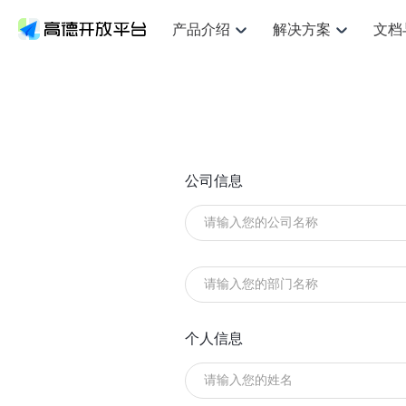
产品介绍
解决方案
文档
空间智能
网
NEW
搜索定位
API
产品定价
JS API
产品升
产品介绍
解决方案
文档与支持
定价
提供LBS领域的Agent解决方案
提供
鸿蒙星河版定位SDK
Web基础服务API
产品定价
JS API
高级能力
鸿蒙星
HOT
高德开放平台产品介绍
提供各行业LBS解决方案
高德开放平台开发文档与
开放平台产品定价
热门推荐
智能手表
智
NEW
鸿蒙星河版定位SDK
鸿蒙星
服务支持
提供智能守护与运动出行解决方案
优化
Web高级服务API
技术服务许可
数据可视化JS 
企业智图Saa
Android定位
Android定位
查看全部文档
产品定价
搜索
公司信息
导航
HOT
查看全部文档
智能眼镜
出
浏览器定位
NEW
JS API提供Geo
物流服务API
GeoHUB自定义地图
地图组件
云图市场
位置、周边、行政区、ID等查询接口
轻松地
智能眼镜实时导航及智慧出行解决方案
提供
API
JS
Android
iOS
Androi
逆地理编码
经纬度转换为详
猎鹰服务 API
GeoHUB数据中心
URI API
定位
路线
HOT
世界地图
O2
NEW
自定义地图
7大类44种地图
基于LBS的定位服务
提供步
面向开发者提供全球范围内LBS服务
到店
地铁图 JS AP
API
Android
iOS
API
认证开发商
商业授权相关问
地理/逆地理编码
猎鹰
智能两轮车
上
NEW
位置名称与经纬度之间转换服务
提供专
合规精确的两轮车场景导航
提供
API
JS
Android
iOS
API
个人信息
地理围栏
货车
手机银行
NEW
虚拟空间围栏服务
专业的
提供手机银行APP地图应用
API
Android
iOS
API